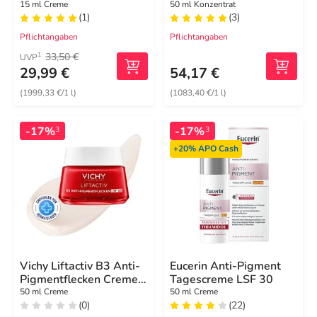
Anti-Falten
15 ml Creme
50 ml Konzentrat
(1)
(3)
Augenpflege
Pflichtangaben
Pflichtangaben
33,50 €
1
UVP
29,99 €
54,17 €
(1999,33 €/1 l)
(1083,40 €/1 l)
-17%
-17%
3
3
+20%
APO Cash
Vichy Liftactiv B3 Anti-
Eucerin Anti-Pigment
Pigmentflecken Creme
Tagescreme LSF 30
LSF 50
50 ml Creme
50 ml Creme
(0)
(22)