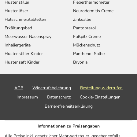
Hustenstiller
Fieberthermometer
Hustenlöser
Neurodermitis Creme
Halsschmerztabletten
Zinksalbe
Erkältungsbad
Pantoprazol
Meerwasser Nasenspray
Fußpilz Creme
Inhaliergeräte
Mückenschutz
Hustenstiller Kinder
Panthenol Salbe
Hustensaft Kinder
Bryonia
AGB
Widerrufsbelehrung
Bestellung widerrufen
Impressum
Datenschutz
Cookie-Einstellungen
Barrierefreiheitserklärung
Informationen zu Preisangaben
Alle Preise inkl. gesetzlicher Mehrwertsteuer, gegebenenfalls