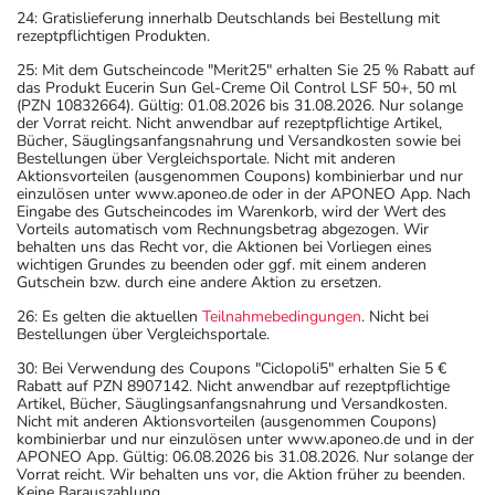
24: Gratislieferung innerhalb Deutschlands bei Bestellung mit
rezeptpflichtigen Produkten.
25: Mit dem Gutscheincode "Merit25" erhalten Sie 25 % Rabatt auf
das Produkt Eucerin Sun Gel-Creme Oil Control LSF 50+, 50 ml
(PZN 10832664). Gültig: 01.08.2026 bis 31.08.2026. Nur solange
der Vorrat reicht. Nicht anwendbar auf rezeptpflichtige Artikel,
Bücher, Säuglingsanfangsnahrung und Versandkosten sowie bei
Bestellungen über Vergleichsportale. Nicht mit anderen
Aktionsvorteilen (ausgenommen Coupons) kombinierbar und nur
einzulösen unter www.aponeo.de oder in der APONEO App. Nach
Eingabe des Gutscheincodes im Warenkorb, wird der Wert des
Vorteils automatisch vom Rechnungsbetrag abgezogen. Wir
behalten uns das Recht vor, die Aktionen bei Vorliegen eines
wichtigen Grundes zu beenden oder ggf. mit einem anderen
Gutschein bzw. durch eine andere Aktion zu ersetzen.
26: Es gelten die aktuellen
Teilnahmebedingungen
. Nicht bei
Bestellungen über Vergleichsportale.
30: Bei Verwendung des Coupons "Ciclopoli5" erhalten Sie 5 €
Rabatt auf PZN 8907142. Nicht anwendbar auf rezeptpflichtige
Artikel, Bücher, Säuglingsanfangsnahrung und Versandkosten.
Nicht mit anderen Aktionsvorteilen (ausgenommen Coupons)
kombinierbar und nur einzulösen unter www.aponeo.de und in der
APONEO App. Gültig: 06.08.2026 bis 31.08.2026. Nur solange der
Vorrat reicht. Wir behalten uns vor, die Aktion früher zu beenden.
Keine Barauszahlung.