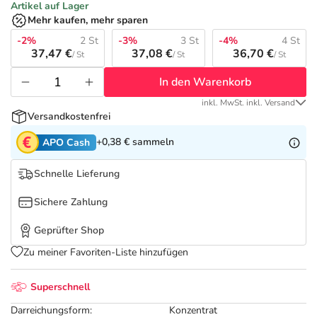
Refluthin, Lasea & Carmenthin Deals
Sport & Fitness
Täglich gut versorgt
Artikel auf Lager
Mehr kaufen, mehr sparen
Salus Deals
-2%
2 St
-3%
3 St
-4%
4 St
Tierapotheke
37,47 €
37,08 €
36,70 €
/ St
/ St
/ St
In den Warenkorb
Vitamine & Mineralstoffe
inkl. MwSt. inkl. Versand
Versandkostenfrei
Marken
+0,38 €
sammeln
APO Cash
Schnelle Lieferung
Sichere Zahlung
Geprüfter Shop
Zu meiner Favoriten-Liste hinzufügen
Superschnell
Darreichungsform:
Konzentrat