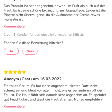
Beiersdorfstraße 3-9
Das Produkt ist sehr angenehm, sowohl im Duft als auch auf der
22529 Hamburg
Haut. Es ist eine schöne Ergänzung zur Tagespflege. Leider ist die
Pipette nicht überzeugend, da die Aufnahme der Creme etwas
mühselig ist.
elektronische Adresse:
Kundenservicecenter@beiersdorf.com | www.eucerin.de
Kommentieren
1 von 1 Kunden fanden diese Informationen hilfreich.
Angaben gem. EU-Produktsicherheitsverordnung (GPSR)
anzeigen
Fanden Sie diese Bewertung hilfreich?
Ja
Nein
Anonym (Gast) am 16.03.2022
Ein tolles Serum! Es hat einen angenehm leichten Duft, zieht
schnell ein und klebt vor allem nicht, wie es bei anderen oft der
Fall ist. Die Haut fühlt sich danach sehr angenehm an. Es spendet
gut Feuchtigkeit und lässt die Haut strahlen. Nur zu empfehlen!
Kommentieren