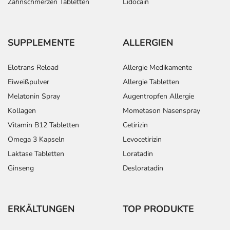
Zahnschmerzen Tabletten
Lidocain
SUPPLEMENTE
ALLERGIEN
Elotrans Reload
Allergie Medikamente
Eiweißpulver
Allergie Tabletten
Melatonin Spray
Augentropfen Allergie
Kollagen
Mometason Nasenspray
Vitamin B12 Tabletten
Cetirizin
Omega 3 Kapseln
Levocetirizin
Laktase Tabletten
Loratadin
Ginseng
Desloratadin
ERKÄLTUNGEN
TOP PRODUKTE