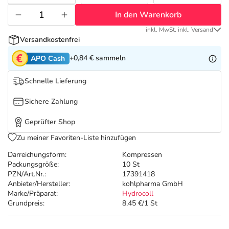
Refluthin, Lasea & Carmenthin Deals
Sport & Fitness
Täglich gut versorgt
In den Warenkorb
Salus Deals
Tierapotheke
inkl. MwSt. inkl. Versand
Versandkostenfrei
+0,84 €
sammeln
APO Cash
Vitamine & Mineralstoffe
Schnelle Lieferung
Marken
Sichere Zahlung
Geprüfter Shop
Zu meiner Favoriten-Liste hinzufügen
Darreichungsform:
Kompressen
Packungsgröße:
10 St
PZN/Art.Nr.:
17391418
Anbieter/Hersteller:
kohlpharma GmbH
Marke/Präparat:
Hydrocoll
Grundpreis:
8,45 €/1 St