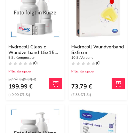
Hydrocoll Classic
Hydrocoll Wundverband
Wundverband 15x15
5x5 cm
cm
5 St Kompressen
10 St Verband
(0)
(0)
Pflichtangaben
Pflichtangaben
242,29 €
2
MRP
199,99 €
73,79 €
(40,00 €/1 St)
(7,38 €/1 St)