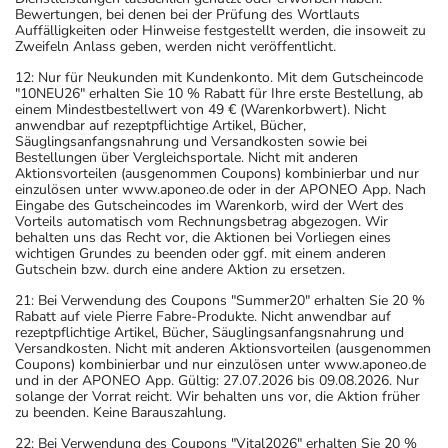
Bewertungen, bei denen bei der Prüfung des Wortlauts
Auffälligkeiten oder Hinweise festgestellt werden, die insoweit zu
Zweifeln Anlass geben, werden nicht veröffentlicht.
12: Nur für Neukunden mit Kundenkonto. Mit dem Gutscheincode
"10NEU26" erhalten Sie 10 % Rabatt für Ihre erste Bestellung, ab
einem Mindestbestellwert von 49 € (Warenkorbwert). Nicht
anwendbar auf rezeptpflichtige Artikel, Bücher,
Säuglingsanfangsnahrung und Versandkosten sowie bei
Bestellungen über Vergleichsportale. Nicht mit anderen
Aktionsvorteilen (ausgenommen Coupons) kombinierbar und nur
einzulösen unter www.aponeo.de oder in der APONEO App. Nach
Eingabe des Gutscheincodes im Warenkorb, wird der Wert des
Vorteils automatisch vom Rechnungsbetrag abgezogen. Wir
behalten uns das Recht vor, die Aktionen bei Vorliegen eines
wichtigen Grundes zu beenden oder ggf. mit einem anderen
Gutschein bzw. durch eine andere Aktion zu ersetzen.
21: Bei Verwendung des Coupons "Summer20" erhalten Sie 20 %
Rabatt auf viele Pierre Fabre-Produkte. Nicht anwendbar auf
rezeptpflichtige Artikel, Bücher, Säuglingsanfangsnahrung und
Versandkosten. Nicht mit anderen Aktionsvorteilen (ausgenommen
Coupons) kombinierbar und nur einzulösen unter www.aponeo.de
und in der APONEO App. Gültig: 27.07.2026 bis 09.08.2026. Nur
solange der Vorrat reicht. Wir behalten uns vor, die Aktion früher
zu beenden. Keine Barauszahlung.
22: Bei Verwendung des Coupons "Vital2026" erhalten Sie 20 %