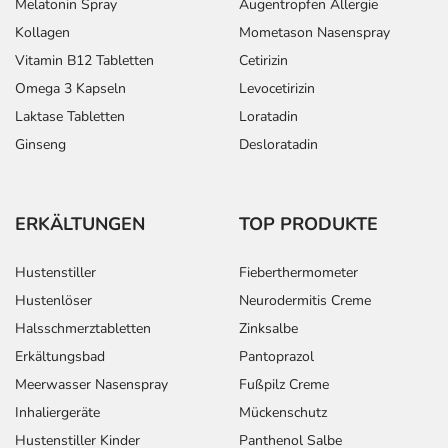
Melatonin Spray
Augentropfen Allergie
Kollagen
Mometason Nasenspray
Vitamin B12 Tabletten
Cetirizin
Omega 3 Kapseln
Levocetirizin
Laktase Tabletten
Loratadin
Ginseng
Desloratadin
ERKÄLTUNGEN
TOP PRODUKTE
Hustenstiller
Fieberthermometer
Hustenlöser
Neurodermitis Creme
Halsschmerztabletten
Zinksalbe
Erkältungsbad
Pantoprazol
Meerwasser Nasenspray
Fußpilz Creme
Inhaliergeräte
Mückenschutz
Hustenstiller Kinder
Panthenol Salbe