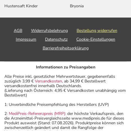
Hustensaft Kinder
Bryonia
AGB
Widerrufsbelehrung
Bestellung widerrufen
Impressum
Datenschutz
Cookie-Einstellungen
Barrierefreiheitserklärung
Informationen zu Preisangaben
Alle Preise inkl. gesetzlicher Mehrwertsteuer, gegebenenfalls
zuzüglich 3,99 €
Versandkosten
, ab 34,99 € Bestellwert
versandkostenfrei innerhalb Deutschlands.
(Lieferung nach Österreich: 4,95 € Versandkosten unabhängig vom
Bestellwert)
1: Unverbindliche Preisempfehlung des Herstellers (UVP)
2:
MediPreis-Referenzpreis (MRP)
: der höchste Verkaufspreis, den
die Arzneimittel-Preisvergleichsseite www.medipreis.de für dieses
Produkt ausweist (Stand: 07.08.2026). Produktpreise können sich
zwischenzeitlich geändert und damit die Rangfolge der