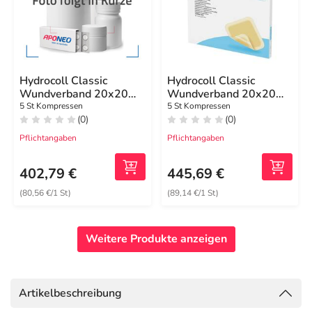
Hydrocoll Classic
Hydrocoll Classic
Wundverband 20x20
Wundverband 20x20
cm
cm
5 St Kompressen
5 St Kompressen
(0)
(0)
Pflichtangaben
Pflichtangaben
402,79 €
445,69 €
(80,56 €/1 St)
(89,14 €/1 St)
Weitere Produkte anzeigen
Artikelbeschreibung