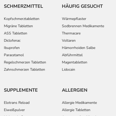
SCHMERZMITTEL
HÄUFIG GESUCHT
Kopfschmerztabletten
Wärmepflaster
Migräne Tabletten
Sodbrennen Medikamente
ASS Tabletten
Thermacare
Diclofenac
Voltaren
Ibuprofen
Hämorrhoiden Salbe
Paracetamol
Abführmittel
Regelschmerzen Tabletten
Magentabletten
Zahnschmerzen Tabletten
Lidocain
SUPPLEMENTE
ALLERGIEN
Elotrans Reload
Allergie Medikamente
Eiweißpulver
Allergie Tabletten