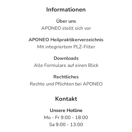
Informationen
Hinweis
:Dieses Produkt enthält Batterien. Bitte beachten
Sie die gesetzlichen Verpflichtungen zur „Entsorgung und
Über uns
Rücknahme von Elektro- und Elektronikgeräten und
APONEO stellt sich vor
Batterien“ für Endverbraucher.
Entsorgung und
Rücknahme von Elektro- und Elektronikgeräten und
APONEO Heilpraktikerverzeichnis
Batterien
Mit integriertem PLZ-Filter
Um genaue Ergebnisse zu erhalten, lassen Sie dem
Downloads
Messgerät, den Teststreifen und der Kontrolllösung ggf.
Alle Formulare auf einen Blick
mindestens 30 Minuten Zeit, sich an die
Rechtliches
Umgebungsbedingungen anzupassen, bevor Sie eine
Rechte und Pflichten bei APONEO
Blutzucker- oder ß-Keton-Messung durchführen:
Blutzuckermessung
Kontakt
Temperatur: 5 bis 45 °C (41 bis 113 °F);
Unsere Hotline
Luftfeuchte: 20 bis 90 % RH (relative Luftfeuchte).
Mo - Fr 9:00 - 18:00
Sa 9:00 - 13:00
ß-Keton-Messung