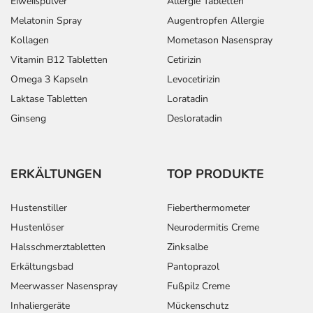
Eiweißpulver
Allergie Tabletten
Strahlung (EMV). Verwenden Sie es dennoch nicht in der
Melatonin Spray
Augentropfen Allergie
Nähe von Mobilgeräten oder elektrischen oder
Kollagen
Mometason Nasenspray
elektronischen Geräten, die elektromagnetische
Vitamin B12 Tabletten
Cetirizin
Strahlungen abgeben, da diese den einwandfreien
Betrieb des Messgerätes beeinträchtigen können.
Omega 3 Kapseln
Levocetirizin
Laktase Tabletten
Loratadin
Im Lieferumfang sind enthalten: 2 Lithium-Mangan-
Ginseng
Desloratadin
Dioxid CR2032
Adresse des Anbieters/Herstellers
ERKÄLTUNGEN
TOP PRODUKTE
BERLIN-CHEMIE AG
Glienicker Weg 125
Hustenstiller
Fieberthermometer
12489 Berlin
Hustenlöser
Neurodermitis Creme
elektronische Adresse: https://berlin-chemie.de
Halsschmerztabletten
Zinksalbe
Angaben gem. EU-Produktsicherheitsverordnung (GPSR)
Erkältungsbad
Pantoprazol
anzeigen
Meerwasser Nasenspray
Fußpilz Creme
Das
PDF des Beipackzettels
können Sie sich oben
Inhaliergeräte
Mückenschutz