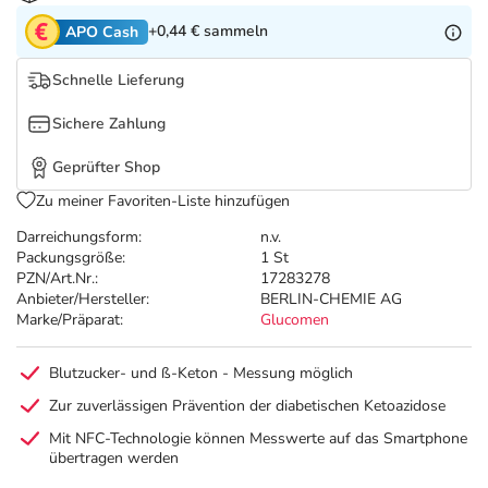
Refluthin, Lasea & Carmenthin Deals
Sport & Fitness
Täglich gut versorgt
+0,44 €
sammeln
APO Cash
Salus Deals
Tierapotheke
Schnelle Lieferung
Sichere Zahlung
Vitamine & Mineralstoffe
Geprüfter Shop
Marken
Zu meiner Favoriten-Liste hinzufügen
Darreichungsform:
n.v.
Packungsgröße:
1 St
PZN/Art.Nr.:
17283278
Anbieter/Hersteller:
BERLIN-CHEMIE AG
Marke/Präparat:
Glucomen
Blutzucker- und ß-Keton - Messung möglich
Zur zuverlässigen Prävention der diabetischen Ketoazidose
Mit NFC-Technologie können Messwerte auf das Smartphone
übertragen werden