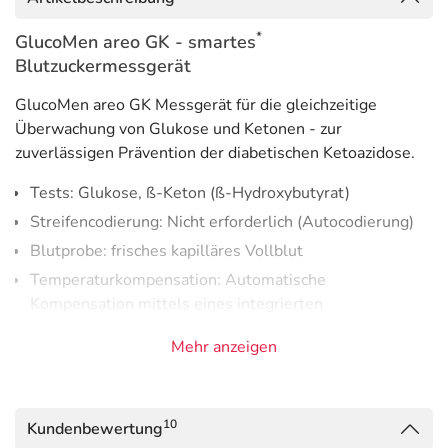
*
GlucoMen areo GK - smartes
Blutzuckermessgerät
GlucoMen areo GK Messgerät für die gleichzeitige
Überwachung von Glukose und Ketonen - zur
zuverlässigen Prävention der diabetischen Ketoazidose.
Tests: Glukose, ß-Keton (ß-Hydroxybutyrat)
Streifencodierung: Nicht erforderlich (Autocodierung)
Blutprobe: frisches kapilläres Vollblut
Temperaturkompensation: Automatische
Kompensation mittels eines integrierten
Thermofühlers
Mehr anzeigen
Batterien: 2 x 3,0-V-Lithium-Batterien (CR2032)
Batterielebensdauer: mindestens 900 Tests / ca. 1 Jahr
(2-3 Tests pro Tag)
10
Kundenbewertung
Speicher: 730 Blutzuckermesswerte und 100 ß-