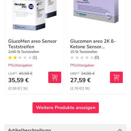
GlucoMen areo Sensor
Glucomen areo 2K ß-
Teststreifen
Ketone Sensor
Teststreifen
2x50 St Teststreifen
10 St Teststreifen
(1)
(0)
Pflichtangaben
Pflichtangaben
49,58 €
34,86 €
1
2
UVP
MRP
35,59 €
27,59 €
(0,36 €/1 St)
(2,76 €/1 St)
Weitere Produkte anzeigen
Artikelbeschreibung