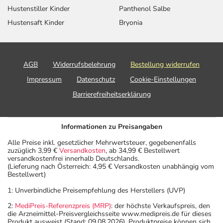
herunterladen.
Hustenstiller Kinder
Panthenol Salbe
Hustensaft Kinder
Bryonia
AGB
Widerrufsbelehrung
Bestellung widerrufen
Impressum
Datenschutz
Cookie-Einstellungen
Barrierefreiheitserklärung
Informationen zu Preisangaben
Alle Preise inkl. gesetzlicher Mehrwertsteuer, gegebenenfalls
zuzüglich 3,99 €
Versandkosten
, ab 34,99 € Bestellwert
versandkostenfrei innerhalb Deutschlands.
(Lieferung nach Österreich: 4,95 € Versandkosten unabhängig vom
Bestellwert)
1: Unverbindliche Preisempfehlung des Herstellers (UVP)
2:
MediPreis-Referenzpreis (MRP)
: der höchste Verkaufspreis, den
die Arzneimittel-Preisvergleichsseite www.medipreis.de für dieses
Produkt ausweist (Stand: 09.08.2026). Produktpreise können sich