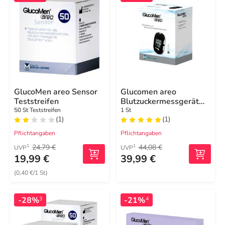
GlucoMen areo Sensor
Glucomen areo
Teststreifen
Blutzuckermessgerät
Set mg / dl
50 St Teststreifen
1 St
(1)
(1)
Pflichtangaben
Pflichtangaben
24,79 €
44,08 €
1
1
UVP
UVP
19,99 €
39,99 €
(0,40 €/1 St)
-28%
-21%
3
4