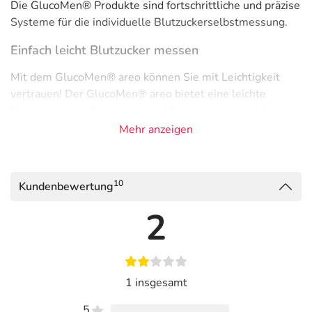
Die GlucoMen® Produkte sind fortschrittliche und präzise
Systeme für die individuelle Blutzuckerselbstmessung.
Einfach leicht Blutzucker messen
Mit dem GlucoMen® areo können Sie mit Leichtigkeit
vertrauen! Der GlucoMen® areo bietet eine leichte
Handhabung und zuverlässige Messergebnisse – als
Grundlage der sicheren Insulindosierung.
Mehr anzeigen
Adresse des Anbieters/Herstellers
BERLIN-CHEMIE AG
10
Kundenbewertung
Glienicker Weg 125
2
12489 Berlin
elektronische Adresse: https://berlin-chemie.de
1 insgesamt
5