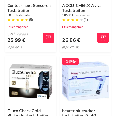
Contour next Sensoren
ACCU-CHEK® Aviva
Teststreifen
Teststreifen
50 St Teststreifen
1X50 St Teststreifen
(5)
(1)
Pflichtangaben
Pflichtangaben
29,99 €
1
UVP
25,99 €
26,86 €
(0,52 €/1 St)
(0,54 €/1 St)
-16%
3
Gluco Check Gold
beurer blutzucker-
Blutzuckerteststreifen
teststreifen GL40