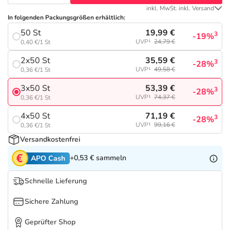
Refluthin, Lasea & Carmenthin Deals
Sport & Fitness
Sommerpflege für Haar und Kopfhaut
inkl. MwSt. inkl. Versand
In folgenden Packungsgrößen erhältlich:
Salus Deals
Tierapotheke
Täglich gut versorgt
19,99 €
50 St
3
-19%
UVP¹
24,79 €
0,40 €/1 St
Vitamine & Mineralstoffe
35,59 €
2x50 St
3
-28%
UVP¹
49,58 €
0,36 €/1 St
53,39 €
3x50 St
Marken
3
-28%
UVP¹
74,37 €
0,36 €/1 St
71,19 €
4x50 St
3
-28%
UVP¹
99,16 €
0,36 €/1 St
Versandkostenfrei
+0,53 €
sammeln
APO Cash
Schnelle Lieferung
Sichere Zahlung
Geprüfter Shop