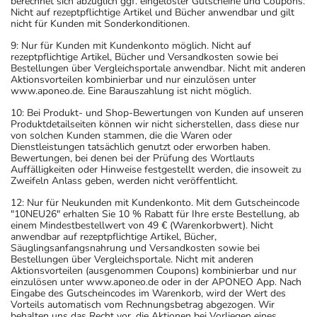
berechnet sich abzüglich ggf. eingelöster Gutscheine und Coupons.
Nicht auf rezeptpflichtige Artikel und Bücher anwendbar und gilt
nicht für Kunden mit Sonderkonditionen.
9: Nur für Kunden mit Kundenkonto möglich. Nicht auf
rezeptpflichtige Artikel, Bücher und Versandkosten sowie bei
Bestellungen über Vergleichsportale anwendbar. Nicht mit anderen
Aktionsvorteilen kombinierbar und nur einzulösen unter
www.aponeo.de. Eine Barauszahlung ist nicht möglich.
10: Bei Produkt- und Shop-Bewertungen von Kunden auf unseren
Produktdetailseiten können wir nicht sicherstellen, dass diese nur
von solchen Kunden stammen, die die Waren oder
Dienstleistungen tatsächlich genutzt oder erworben haben.
Bewertungen, bei denen bei der Prüfung des Wortlauts
Auffälligkeiten oder Hinweise festgestellt werden, die insoweit zu
Zweifeln Anlass geben, werden nicht veröffentlicht.
12: Nur für Neukunden mit Kundenkonto. Mit dem Gutscheincode
"10NEU26" erhalten Sie 10 % Rabatt für Ihre erste Bestellung, ab
einem Mindestbestellwert von 49 € (Warenkorbwert). Nicht
anwendbar auf rezeptpflichtige Artikel, Bücher,
Säuglingsanfangsnahrung und Versandkosten sowie bei
Bestellungen über Vergleichsportale. Nicht mit anderen
Aktionsvorteilen (ausgenommen Coupons) kombinierbar und nur
einzulösen unter www.aponeo.de oder in der APONEO App. Nach
Eingabe des Gutscheincodes im Warenkorb, wird der Wert des
Vorteils automatisch vom Rechnungsbetrag abgezogen. Wir
behalten uns das Recht vor, die Aktionen bei Vorliegen eines