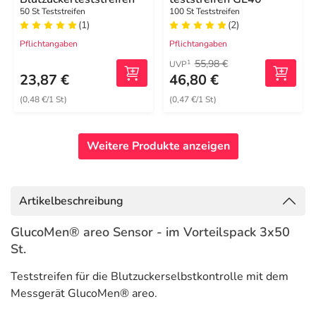
50 St Teststreifen
100 St Teststreifen
(1)
(2)
Pflichtangaben
Pflichtangaben
55,98 €
1
UVP
23,87 €
46,80 €
(0,48 €/1 St)
(0,47 €/1 St)
Weitere Produkte anzeigen
Artikelbeschreibung
GlucoMen® areo Sensor - im Vorteilspack 3x50
St.
Teststreifen für die Blutzuckerselbstkontrolle mit dem
Messgerät GlucoMen® areo.