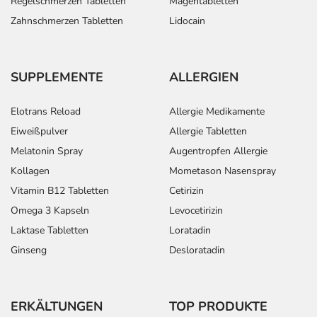
Regelschmerzen Tabletten
Magentabletten
Zahnschmerzen Tabletten
Lidocain
SUPPLEMENTE
ALLERGIEN
Elotrans Reload
Allergie Medikamente
Eiweißpulver
Allergie Tabletten
Melatonin Spray
Augentropfen Allergie
Kollagen
Mometason Nasenspray
Vitamin B12 Tabletten
Cetirizin
Omega 3 Kapseln
Levocetirizin
Laktase Tabletten
Loratadin
Ginseng
Desloratadin
ERKÄLTUNGEN
TOP PRODUKTE