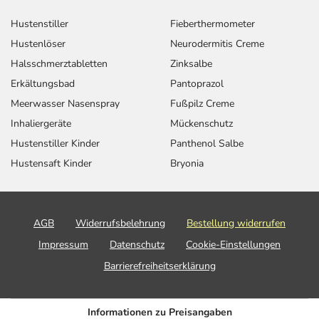
Hustenstiller
Fieberthermometer
Hustenlöser
Neurodermitis Creme
Halsschmerztabletten
Zinksalbe
Erkältungsbad
Pantoprazol
Meerwasser Nasenspray
Fußpilz Creme
Inhaliergeräte
Mückenschutz
Hustenstiller Kinder
Panthenol Salbe
Hustensaft Kinder
Bryonia
AGB
Widerrufsbelehrung
Bestellung widerrufen
Impressum
Datenschutz
Cookie-Einstellungen
Barrierefreiheitserklärung
Informationen zu Preisangaben