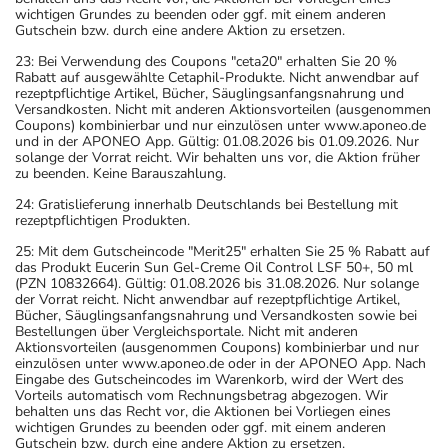
wichtigen Grundes zu beenden oder ggf. mit einem anderen
Gutschein bzw. durch eine andere Aktion zu ersetzen.
23: Bei Verwendung des Coupons "ceta20" erhalten Sie 20 %
Rabatt auf ausgewählte Cetaphil-Produkte. Nicht anwendbar auf
rezeptpflichtige Artikel, Bücher, Säuglingsanfangsnahrung und
Versandkosten. Nicht mit anderen Aktionsvorteilen (ausgenommen
Coupons) kombinierbar und nur einzulösen unter www.aponeo.de
und in der APONEO App. Gültig: 01.08.2026 bis 01.09.2026. Nur
solange der Vorrat reicht. Wir behalten uns vor, die Aktion früher
zu beenden. Keine Barauszahlung.
24: Gratislieferung innerhalb Deutschlands bei Bestellung mit
rezeptpflichtigen Produkten.
25: Mit dem Gutscheincode "Merit25" erhalten Sie 25 % Rabatt auf
das Produkt Eucerin Sun Gel-Creme Oil Control LSF 50+, 50 ml
(PZN 10832664). Gültig: 01.08.2026 bis 31.08.2026. Nur solange
der Vorrat reicht. Nicht anwendbar auf rezeptpflichtige Artikel,
Bücher, Säuglingsanfangsnahrung und Versandkosten sowie bei
Bestellungen über Vergleichsportale. Nicht mit anderen
Aktionsvorteilen (ausgenommen Coupons) kombinierbar und nur
einzulösen unter www.aponeo.de oder in der APONEO App. Nach
Eingabe des Gutscheincodes im Warenkorb, wird der Wert des
Vorteils automatisch vom Rechnungsbetrag abgezogen. Wir
behalten uns das Recht vor, die Aktionen bei Vorliegen eines
wichtigen Grundes zu beenden oder ggf. mit einem anderen
Gutschein bzw. durch eine andere Aktion zu ersetzen.