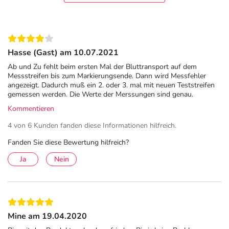
Binger Str. 80
56154 Boppard
elektronische Adresse: info@sebamed.de |
Hasse (Gast) am 10.07.2021
www.sebamed.de
Ab und Zu fehlt beim ersten Mal der Bluttransport auf dem
Angaben gem. EU-Produktsicherheitsverordnung (GPSR)
Messstreifen bis zum Markierungsende. Dann wird Messfehler
angezeigt. Dadurch muß ein 2. oder 3. mal mit neuen Teststreifen
anzeigen
gemessen werden. Die Werte der Merssungen sind genau.
Kommentieren
4 von 6 Kunden fanden diese Informationen hilfreich.
Fanden Sie diese Bewertung hilfreich?
Ja
Nein
Mine am 19.04.2020