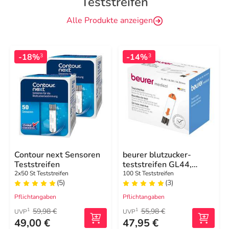
Teststreifen
Alle Produkte anzeigen
-18%
-14%
3
3
Contour next Sensoren
beurer blutzucker-
Teststreifen
teststreifen GL44,
GL50, GL50 evo
2x50 St Teststreifen
100 St Teststreifen
(5)
(3)
Pflichtangaben
Pflichtangaben
59,98 €
55,98 €
1
1
UVP
UVP
49,00 €
47,95 €