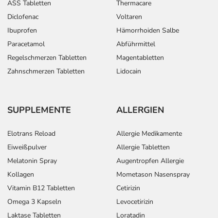
ASS Tabletten
Thermacare
Diclofenac
Voltaren
Ibuprofen
Hämorrhoiden Salbe
Paracetamol
Abführmittel
Regelschmerzen Tabletten
Magentabletten
Zahnschmerzen Tabletten
Lidocain
SUPPLEMENTE
ALLERGIEN
Elotrans Reload
Allergie Medikamente
Eiweißpulver
Allergie Tabletten
Melatonin Spray
Augentropfen Allergie
Kollagen
Mometason Nasenspray
Vitamin B12 Tabletten
Cetirizin
Omega 3 Kapseln
Levocetirizin
Laktase Tabletten
Loratadin