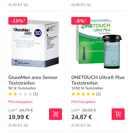
(0,49 €/1 St)
(0,48 €/1 St)
-19%
-8%
3
3
GlucoMen areo Sensor
ONETOUCH Ultra® Plus
Teststreifen
Teststreifen
50 St Teststreifen
1X50 St Teststreifen
(1)
(1)
Pflichtangaben
Pflichtangaben
24,79 €
26,99 €
1
1
UVP
UVP
19,99 €
24,87 €
(0,40 €/1 St)
(0,50 €/1 St)