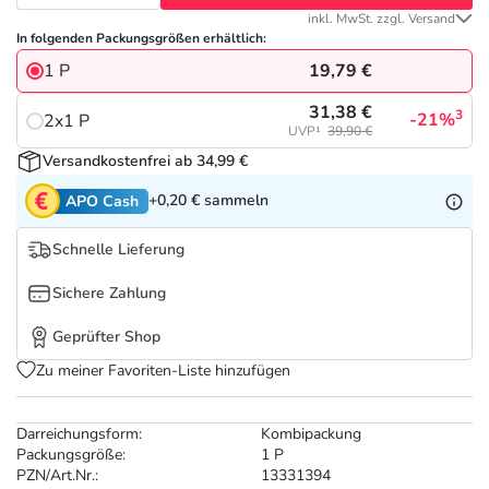
Refluthin, Lasea & Carmenthin Deals
Sport & Fitness
Täglich gut versorgt
inkl. MwSt. zzgl. Versand
In folgenden Packungsgrößen erhältlich:
Salus Deals
Tierapotheke
19,79 €
1 P
31,38 €
3
-21%
2x1 P
Vitamine & Mineralstoffe
UVP¹
39,90 €
Versandkostenfrei ab 34,99 €
Marken
+0,20 €
sammeln
APO Cash
Schnelle Lieferung
Sichere Zahlung
Geprüfter Shop
Zu meiner Favoriten-Liste hinzufügen
Darreichungsform:
Kombipackung
Packungsgröße:
1 P
PZN/Art.Nr.:
13331394