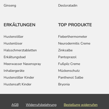
Ginseng
Desloratadin
ERKÄLTUNGEN
TOP PRODUKTE
Hustenstiller
Fieberthermometer
Hustenlöser
Neurodermitis Creme
Halsschmerztabletten
Zinksalbe
Erkältungsbad
Pantoprazol
Meerwasser Nasenspray
Fußpilz Creme
Inhaliergeräte
Mückenschutz
Hustenstiller Kinder
Panthenol Salbe
Hustensaft Kinder
Bryonia
AGB
Widerrufsbelehrung
Bestellung widerrufen