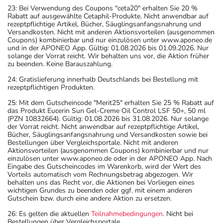
23: Bei Verwendung des Coupons "ceta20" erhalten Sie 20 %
Rabatt auf ausgewählte Cetaphil-Produkte. Nicht anwendbar auf
rezeptpflichtige Artikel, Bücher, Säuglingsanfangsnahrung und
Versandkosten. Nicht mit anderen Aktionsvorteilen (ausgenommen
Coupons) kombinierbar und nur einzulösen unter www.aponeo.de
und in der APONEO App. Gültig: 01.08.2026 bis 01.09.2026. Nur
solange der Vorrat reicht. Wir behalten uns vor, die Aktion früher
zu beenden. Keine Barauszahlung.
24: Gratislieferung innerhalb Deutschlands bei Bestellung mit
rezeptpflichtigen Produkten.
25: Mit dem Gutscheincode "Merit25" erhalten Sie 25 % Rabatt auf
das Produkt Eucerin Sun Gel-Creme Oil Control LSF 50+, 50 ml
(PZN 10832664). Gültig: 01.08.2026 bis 31.08.2026. Nur solange
der Vorrat reicht. Nicht anwendbar auf rezeptpflichtige Artikel,
Bücher, Säuglingsanfangsnahrung und Versandkosten sowie bei
Bestellungen über Vergleichsportale. Nicht mit anderen
Aktionsvorteilen (ausgenommen Coupons) kombinierbar und nur
einzulösen unter www.aponeo.de oder in der APONEO App. Nach
Eingabe des Gutscheincodes im Warenkorb, wird der Wert des
Vorteils automatisch vom Rechnungsbetrag abgezogen. Wir
behalten uns das Recht vor, die Aktionen bei Vorliegen eines
wichtigen Grundes zu beenden oder ggf. mit einem anderen
Gutschein bzw. durch eine andere Aktion zu ersetzen.
26: Es gelten die aktuellen
Teilnahmebedingungen
. Nicht bei
Bestellungen über Vergleichsportale.