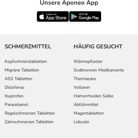
Unsere Aponeo App
SCHMERZMITTEL
HÄUFIG GESUCHT
Kopfschmerztabletten
Wärmepflaster
Migräne Tabletten
Sodbrennen Medikamente
ASS Tabletten
Thermacare
Diclofenac
Voltaren
Ibuprofen
Hämorrhoiden Salbe
Paracetamol
Abführmittel
Regelschmerzen Tabletten
Magentabletten
Zahnschmerzen Tabletten
Lidocain