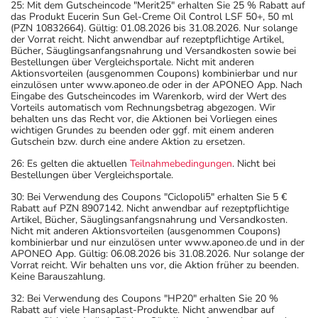
25: Mit dem Gutscheincode "Merit25" erhalten Sie 25 % Rabatt auf
das Produkt Eucerin Sun Gel-Creme Oil Control LSF 50+, 50 ml
(PZN 10832664). Gültig: 01.08.2026 bis 31.08.2026. Nur solange
der Vorrat reicht. Nicht anwendbar auf rezeptpflichtige Artikel,
Bücher, Säuglingsanfangsnahrung und Versandkosten sowie bei
Bestellungen über Vergleichsportale. Nicht mit anderen
Aktionsvorteilen (ausgenommen Coupons) kombinierbar und nur
einzulösen unter www.aponeo.de oder in der APONEO App. Nach
Eingabe des Gutscheincodes im Warenkorb, wird der Wert des
Vorteils automatisch vom Rechnungsbetrag abgezogen. Wir
behalten uns das Recht vor, die Aktionen bei Vorliegen eines
wichtigen Grundes zu beenden oder ggf. mit einem anderen
Gutschein bzw. durch eine andere Aktion zu ersetzen.
26: Es gelten die aktuellen
Teilnahmebedingungen
. Nicht bei
Bestellungen über Vergleichsportale.
30: Bei Verwendung des Coupons "Ciclopoli5" erhalten Sie 5 €
Rabatt auf PZN 8907142. Nicht anwendbar auf rezeptpflichtige
Artikel, Bücher, Säuglingsanfangsnahrung und Versandkosten.
Nicht mit anderen Aktionsvorteilen (ausgenommen Coupons)
kombinierbar und nur einzulösen unter www.aponeo.de und in der
APONEO App. Gültig: 06.08.2026 bis 31.08.2026. Nur solange der
Vorrat reicht. Wir behalten uns vor, die Aktion früher zu beenden.
Keine Barauszahlung.
32: Bei Verwendung des Coupons "HP20" erhalten Sie 20 %
Rabatt auf viele Hansaplast-Produkte. Nicht anwendbar auf