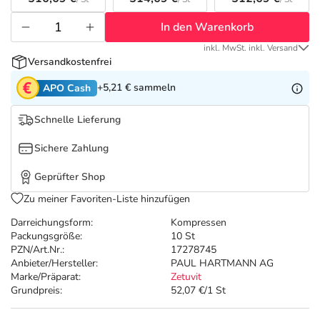
Refluthin, Lasea & Carmenthin Deals
Sport & Fitness
Täglich gut versorgt
In den Warenkorb
Salus Deals
Tierapotheke
inkl. MwSt. inkl. Versand
Versandkostenfrei
Vitamine & Mineralstoffe
+5,21 €
sammeln
APO Cash
Schnelle Lieferung
Marken
Sichere Zahlung
Geprüfter Shop
Zu meiner Favoriten-Liste hinzufügen
Darreichungsform:
Kompressen
Packungsgröße:
10 St
PZN/Art.Nr.:
17278745
Anbieter/Hersteller:
PAUL HARTMANN AG
Marke/Präparat:
Zetuvit
Grundpreis:
52,07 €/1 St