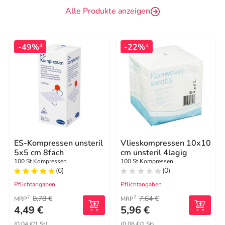
Alle Produkte anzeigen
-49%
-22%
4
4
ES-Kompressen unsteril
Vlieskompressen 10x10
5x5 cm 8fach
cm unsteril 4lagig
100 St Kompressen
100 St Kompressen
(6)
(0)
Pflichtangaben
Pflichtangaben
8,78 €
7,64 €
2
2
MRP
MRP
4,49 €
5,96 €
(0,04 €/1 St)
(0,06 €/1 St)