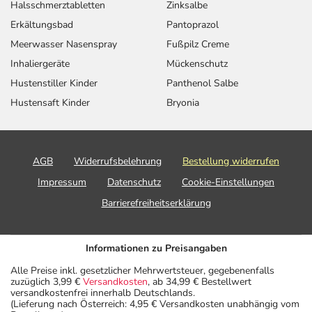
Halsschmerztabletten
Zinksalbe
Erkältungsbad
Pantoprazol
Meerwasser Nasenspray
Fußpilz Creme
Inhaliergeräte
Mückenschutz
Hustenstiller Kinder
Panthenol Salbe
Hustensaft Kinder
Bryonia
AGB
Widerrufsbelehrung
Bestellung widerrufen
Impressum
Datenschutz
Cookie-Einstellungen
Barrierefreiheitserklärung
Informationen zu Preisangaben
Alle Preise inkl. gesetzlicher Mehrwertsteuer, gegebenenfalls
zuzüglich 3,99 €
Versandkosten
, ab 34,99 € Bestellwert
versandkostenfrei innerhalb Deutschlands.
(Lieferung nach Österreich: 4,95 € Versandkosten unabhängig vom