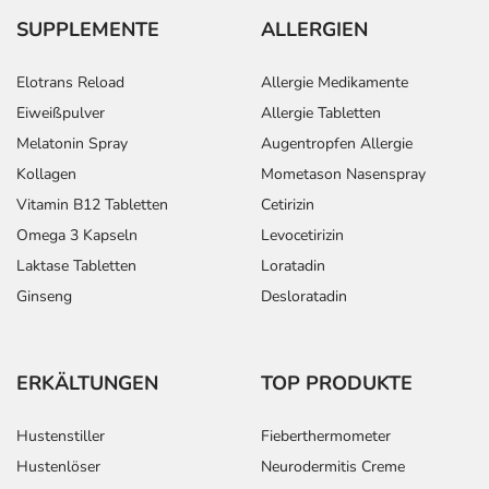
SUPPLEMENTE
ALLERGIEN
Elotrans Reload
Allergie Medikamente
Eiweißpulver
Allergie Tabletten
Melatonin Spray
Augentropfen Allergie
Kollagen
Mometason Nasenspray
Vitamin B12 Tabletten
Cetirizin
Omega 3 Kapseln
Levocetirizin
Laktase Tabletten
Loratadin
Ginseng
Desloratadin
ERKÄLTUNGEN
TOP PRODUKTE
Hustenstiller
Fieberthermometer
Hustenlöser
Neurodermitis Creme