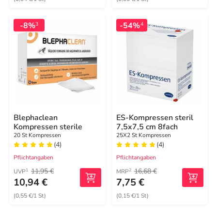
-8%
-54%
3
4
Blephaclean
ES-Kompressen steril
Kompressen sterile
7,5x7,5 cm 8fach
20 St Kompressen
25X2 St Kompressen
(4)
(4)
Pflichtangaben
Pflichtangaben
11,95 €
16,68 €
1
2
UVP
MRP
10,94 €
7,75 €
(0,55 €/1 St)
(0,15 €/1 St)