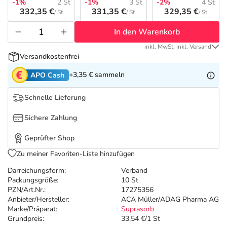
Refluthin, Lasea & Carmenthin Deals
Sport & Fitness
Täglich gut versorgt
-1%
2 St
-1%
3 St
-2%
4 St
332,35 €
331,35 €
329,35 €
/ St
/ St
/ St
Salus Deals
Tierapotheke
In den Warenkorb
inkl. MwSt. inkl. Versand
Versandkostenfrei
Vitamine & Mineralstoffe
+3,35 €
sammeln
APO Cash
Marken
Schnelle Lieferung
Sichere Zahlung
Geprüfter Shop
Zu meiner Favoriten-Liste hinzufügen
Darreichungsform:
Verband
Packungsgröße:
10 St
PZN/Art.Nr.:
17275356
Anbieter/Hersteller:
ACA Müller/ADAG Pharma AG
Marke/Präparat:
Suprasorb
Grundpreis:
33,54 €/1 St