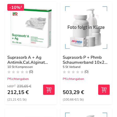
-10%
4
Suprasorb A + Ag
Suprasorb P + Phmb
Antimik.Cal.Alginat
Schaumverband 10x20
Kompresse 10x10 cm
cm
10 St Kompressen
5 St Verband
(0)
(0)
Pflichtangaben
Pflichtangaben
235,65 €
2
MRP
212,15 €
503,29 €
(21,21 €/1 St)
(100,66 €/1 St)