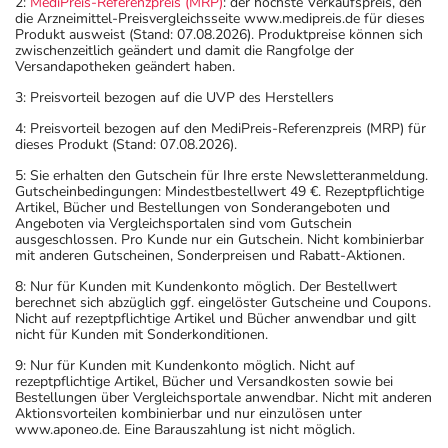
2:
MediPreis-Referenzpreis (MRP)
: der höchste Verkaufspreis, den
die Arzneimittel-Preisvergleichsseite www.medipreis.de für dieses
Produkt ausweist (Stand: 07.08.2026). Produktpreise können sich
zwischenzeitlich geändert und damit die Rangfolge der
Versandapotheken geändert haben.
3: Preisvorteil bezogen auf die UVP des Herstellers
4: Preisvorteil bezogen auf den MediPreis-Referenzpreis (MRP) für
dieses Produkt (Stand: 07.08.2026).
5: Sie erhalten den Gutschein für Ihre erste Newsletteranmeldung.
Gutscheinbedingungen: Mindestbestellwert 49 €. Rezeptpflichtige
Artikel, Bücher und Bestellungen von Sonderangeboten und
Angeboten via Vergleichsportalen sind vom Gutschein
ausgeschlossen. Pro Kunde nur ein Gutschein. Nicht kombinierbar
mit anderen Gutscheinen, Sonderpreisen und Rabatt-Aktionen.
8: Nur für Kunden mit Kundenkonto möglich. Der Bestellwert
berechnet sich abzüglich ggf. eingelöster Gutscheine und Coupons.
Nicht auf rezeptpflichtige Artikel und Bücher anwendbar und gilt
nicht für Kunden mit Sonderkonditionen.
9: Nur für Kunden mit Kundenkonto möglich. Nicht auf
rezeptpflichtige Artikel, Bücher und Versandkosten sowie bei
Bestellungen über Vergleichsportale anwendbar. Nicht mit anderen
Aktionsvorteilen kombinierbar und nur einzulösen unter
www.aponeo.de. Eine Barauszahlung ist nicht möglich.