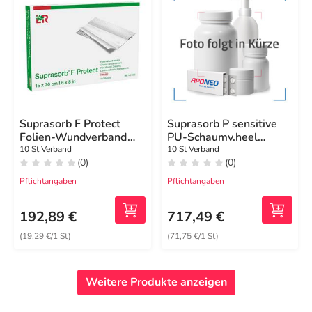
Suprasorb F Protect
Suprasorb P sensitive
Folien-Wundverband
PU-Schaumv.heel
15x20 cm ste.
bor.23,5x25
10 St Verband
10 St Verband
(0)
(0)
Pflichtangaben
Pflichtangaben
192,89 €
717,49 €
(19,29 €/1 St)
(71,75 €/1 St)
Weitere Produkte anzeigen