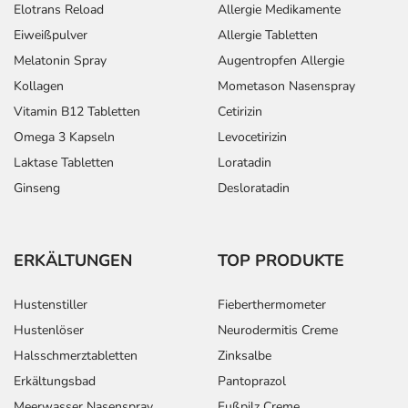
Elotrans Reload
Allergie Medikamente
Eiweißpulver
Allergie Tabletten
Melatonin Spray
Augentropfen Allergie
Kollagen
Mometason Nasenspray
Vitamin B12 Tabletten
Cetirizin
Omega 3 Kapseln
Levocetirizin
Laktase Tabletten
Loratadin
Ginseng
Desloratadin
ERKÄLTUNGEN
TOP PRODUKTE
Hustenstiller
Fieberthermometer
Hustenlöser
Neurodermitis Creme
Halsschmerztabletten
Zinksalbe
Erkältungsbad
Pantoprazol
Meerwasser Nasenspray
Fußpilz Creme