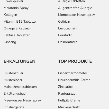
Eiweißpulver
Allergie Tabletten
Melatonin Spray
Augentropfen Allergie
Kollagen
Mometason Nasenspray
Vitamin B12 Tabletten
Cetirizin
Omega 3 Kapseln
Levocetirizin
Laktase Tabletten
Loratadin
Ginseng
Desloratadin
ERKÄLTUNGEN
TOP PRODUKTE
Hustenstiller
Fieberthermometer
Hustenlöser
Neurodermitis Creme
Halsschmerztabletten
Zinksalbe
Erkältungsbad
Pantoprazol
Meerwasser Nasenspray
Fußpilz Creme
Inhaliergeräte
Mückenschutz