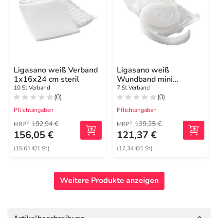
Ligasano weiß Verband
Ligasano weiß
1x16x24 cm steril
Wundband mini
0,4x1,5x100 cm steril
10 St Verband
7 St Verband
(0)
(0)
Pflichtangaben
Pflichtangaben
192,94 €
139,25 €
2
2
MRP
MRP
156,05 €
121,37 €
(15,61 €/1 St)
(17,34 €/1 St)
Weitere Produkte anzeigen