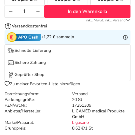
Refluthin, Lasea & Carmenthin Deals
Sport & Fitness
Täglich gut versorgt
In den Warenkorb
Salus Deals
Tierapotheke
inkl. MwSt. inkl. Versand
Versandkostenfrei
Vitamine & Mineralstoffe
+1,72 €
sammeln
APO Cash
Schnelle Lieferung
Marken
Sichere Zahlung
Geprüfter Shop
Zu meiner Favoriten-Liste hinzufügen
Darreichungsform:
Verband
Packungsgröße:
20 St
PZN/Art.Nr.:
17251309
Anbieter/Hersteller:
LIGAMED medical Produkte
GmbH
Marke/Präparat:
Ligasano
Grundpreis:
8,62 €/1 St