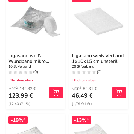
Ligasano weiß
Ligasano weiß Verband
Wundband mikro
1x10x15 cm unsteril
0,4x1,5x50 cm steril
10 St Verband
26 St Verband
(0)
(0)
Pflichtangaben
Pflichtangaben
142,82 €
82,31 €
2
2
MRP
MRP
123,99 €
46,49 €
(12,40 €/1 St)
(1,79 €/1 St)
-19%
-13%
4
4