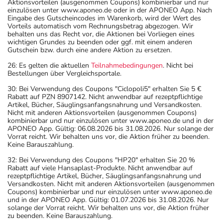
Aktionsvorteilen (ausgenommen Coupons) kombinierbar und nur
einzulösen unter www.aponeo.de oder in der APONEO App. Nach
Eingabe des Gutscheincodes im Warenkorb, wird der Wert des
Vorteils automatisch vom Rechnungsbetrag abgezogen. Wir
behalten uns das Recht vor, die Aktionen bei Vorliegen eines
wichtigen Grundes zu beenden oder ggf. mit einem anderen
Gutschein bzw. durch eine andere Aktion zu ersetzen.
26: Es gelten die aktuellen
Teilnahmebedingungen
. Nicht bei
Bestellungen über Vergleichsportale.
30: Bei Verwendung des Coupons "Ciclopoli5" erhalten Sie 5 €
Rabatt auf PZN 8907142. Nicht anwendbar auf rezeptpflichtige
Artikel, Bücher, Säuglingsanfangsnahrung und Versandkosten.
Nicht mit anderen Aktionsvorteilen (ausgenommen Coupons)
kombinierbar und nur einzulösen unter www.aponeo.de und in der
APONEO App. Gültig: 06.08.2026 bis 31.08.2026. Nur solange der
Vorrat reicht. Wir behalten uns vor, die Aktion früher zu beenden.
Keine Barauszahlung.
32: Bei Verwendung des Coupons "HP20" erhalten Sie 20 %
Rabatt auf viele Hansaplast-Produkte. Nicht anwendbar auf
rezeptpflichtige Artikel, Bücher, Säuglingsanfangsnahrung und
Versandkosten. Nicht mit anderen Aktionsvorteilen (ausgenommen
Coupons) kombinierbar und nur einzulösen unter www.aponeo.de
und in der APONEO App. Gültig: 01.07.2026 bis 31.08.2026. Nur
solange der Vorrat reicht. Wir behalten uns vor, die Aktion früher
zu beenden. Keine Barauszahlung.