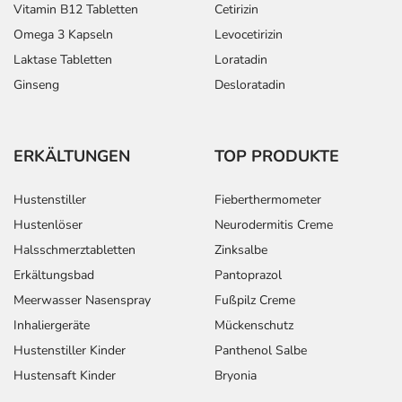
Vitamin B12 Tabletten
Cetirizin
Omega 3 Kapseln
Levocetirizin
Laktase Tabletten
Loratadin
Ginseng
Desloratadin
ERKÄLTUNGEN
TOP PRODUKTE
Hustenstiller
Fieberthermometer
Hustenlöser
Neurodermitis Creme
Halsschmerztabletten
Zinksalbe
Erkältungsbad
Pantoprazol
Meerwasser Nasenspray
Fußpilz Creme
Inhaliergeräte
Mückenschutz
Hustenstiller Kinder
Panthenol Salbe
Hustensaft Kinder
Bryonia