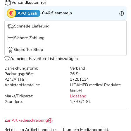
Refluthin, Lasea & Carmenthin Deals
Sport & Fitness
Täglich gut versorgt
Versandkostenfrei
+0,46 €
sammeln
APO Cash
Salus Deals
Tierapotheke
Schnelle Lieferung
Vitamine & Mineralstoffe
Sichere Zahlung
Geprüfter Shop
Marken
Zu meiner Favoriten-Liste hinzufügen
Darreichungsform:
Verband
Packungsgröße:
26 St
PZN/Art.Nr.:
17251114
Anbieter/Hersteller:
LIGAMED medical Produkte
GmbH
Marke/Präparat:
Ligasano
Grundpreis:
1,79 €/1 St
Zur Artikelbeschreibung
Bei diesem Artikel handelt es sich um ein Medizinprodukt.