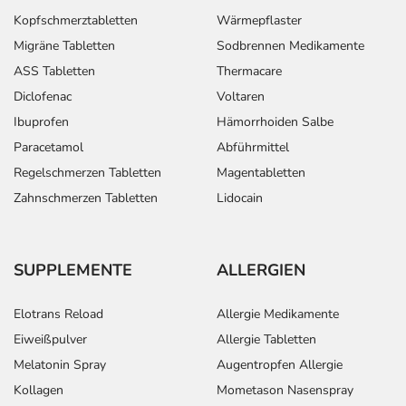
Kopfschmerztabletten
Wärmepflaster
Migräne Tabletten
Sodbrennen Medikamente
ASS Tabletten
Thermacare
Diclofenac
Voltaren
Ibuprofen
Hämorrhoiden Salbe
Paracetamol
Abführmittel
Regelschmerzen Tabletten
Magentabletten
Zahnschmerzen Tabletten
Lidocain
SUPPLEMENTE
ALLERGIEN
Elotrans Reload
Allergie Medikamente
Eiweißpulver
Allergie Tabletten
Melatonin Spray
Augentropfen Allergie
Kollagen
Mometason Nasenspray