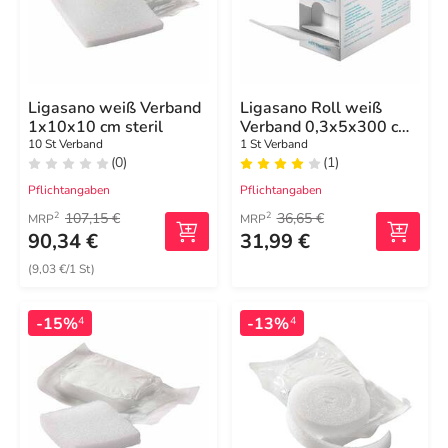
Ligasano weiß Verband
Ligasano Roll weiß
1x10x10 cm steril
Verband 0,3x5x300 cm
unsteril
10 St Verband
1 St Verband
(0)
(1)
Pflichtangaben
Pflichtangaben
107,15 €
36,65 €
2
2
MRP
MRP
90,34 €
31,99 €
(9,03 €/1 St)
-15%
-13%
4
4