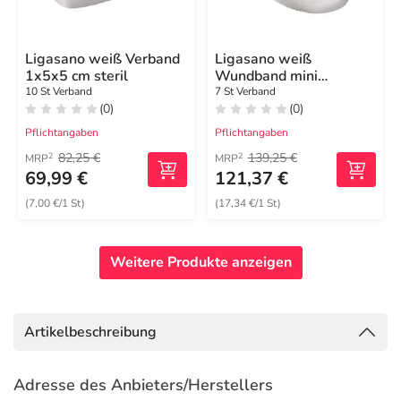
Ligasano weiß Verband
Ligasano weiß
1x5x5 cm steril
Wundband mini
0,4x1,5x100 cm steril
10 St Verband
7 St Verband
(0)
(0)
Pflichtangaben
Pflichtangaben
82,25 €
139,25 €
2
2
MRP
MRP
69,99 €
121,37 €
(7,00 €/1 St)
(17,34 €/1 St)
Weitere Produkte anzeigen
Artikelbeschreibung
Adresse des Anbieters/Herstellers