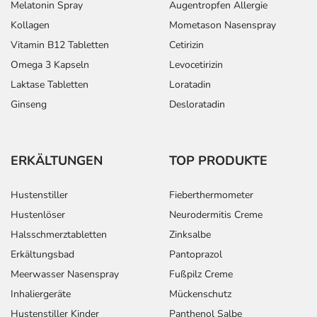
Melatonin Spray
Augentropfen Allergie
Kollagen
Mometason Nasenspray
Vitamin B12 Tabletten
Cetirizin
Omega 3 Kapseln
Levocetirizin
Laktase Tabletten
Loratadin
Ginseng
Desloratadin
ERKÄLTUNGEN
TOP PRODUKTE
Hustenstiller
Fieberthermometer
Hustenlöser
Neurodermitis Creme
Halsschmerztabletten
Zinksalbe
Erkältungsbad
Pantoprazol
Meerwasser Nasenspray
Fußpilz Creme
Inhaliergeräte
Mückenschutz
Hustenstiller Kinder
Panthenol Salbe