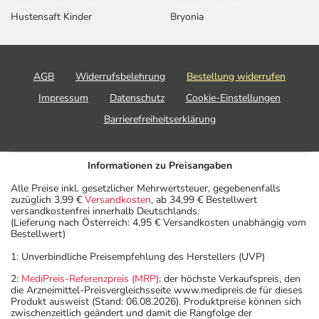
Hustensaft Kinder
Bryonia
AGB
Widerrufsbelehrung
Bestellung widerrufen
Impressum
Datenschutz
Cookie-Einstellungen
Barrierefreiheitserklärung
Informationen zu Preisangaben
Alle Preise inkl. gesetzlicher Mehrwertsteuer, gegebenenfalls
zuzüglich 3,99 €
Versandkosten
, ab 34,99 € Bestellwert
versandkostenfrei innerhalb Deutschlands.
(Lieferung nach Österreich: 4,95 € Versandkosten unabhängig vom
Bestellwert)
1: Unverbindliche Preisempfehlung des Herstellers (UVP)
2:
MediPreis-Referenzpreis (MRP)
: der höchste Verkaufspreis, den
die Arzneimittel-Preisvergleichsseite www.medipreis.de für dieses
Produkt ausweist (Stand: 06.08.2026). Produktpreise können sich
zwischenzeitlich geändert und damit die Rangfolge der