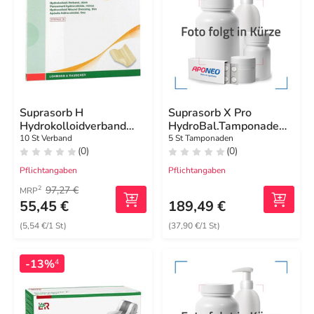
Suprasorb H
Suprasorb X Pro
Hydrokolloidverband
HydroBal.Tamponade
dünn 5x10 cm
2x21 cm steril
10 St Verband
5 St Tamponaden
(0)
(0)
Pflichtangaben
Pflichtangaben
97,27 €
2
MRP
55,45 €
189,49 €
(5,54 €/1 St)
(37,90 €/1 St)
-13%
4