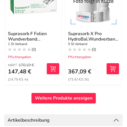
Suprasorb F Folien
Suprasorb X Pro
Wundverband
HydroBal.Wundverband
15cmx10m gerollt
14x20 cm steril
1 St Verband
5 St Verband
(0)
(0)
unsteril
Pflichtangaben
Pflichtangaben
170,19 €
2
MRP
147,48 €
367,09 €
(14,75 €/1 m)
(73,42 €/1 St)
Weitere Produkte anzeigen
Artikelbeschreibung