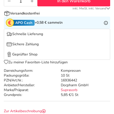
Refluthin, Lasea & Carmenthin Deals
Sport & Fitness
Täglich gut versorgt
In den Warenkorb
inkl. MwSt. inkl. Versand
Versandkostenfrei
Salus Deals
Tierapotheke
+0,58 €
sammeln
APO Cash
Vitamine & Mineralstoffe
Schnelle Lieferung
Sichere Zahlung
Marken
Geprüfter Shop
Zu meiner Favoriten-Liste hinzufügen
Darreichungsform:
Kompressen
Packungsgröße:
10 St
PZN/Art.Nr.:
16936442
Anbieter/Hersteller:
Docpharm GmbH
Marke/Präparat:
Suprasorb
Grundpreis:
5,85 €/1 St
Zur Artikelbeschreibung