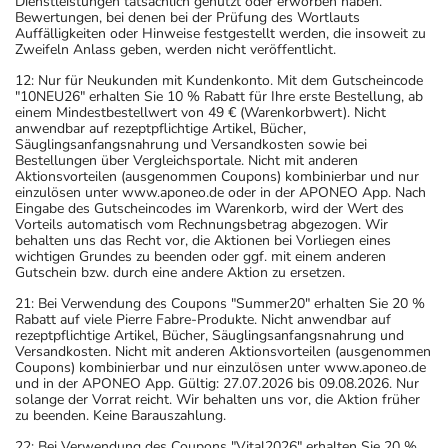
Dienstleistungen tatsächlich genutzt oder erworben haben.
Bewertungen, bei denen bei der Prüfung des Wortlauts
Auffälligkeiten oder Hinweise festgestellt werden, die insoweit zu
Zweifeln Anlass geben, werden nicht veröffentlicht.
12: Nur für Neukunden mit Kundenkonto. Mit dem Gutscheincode
"10NEU26" erhalten Sie 10 % Rabatt für Ihre erste Bestellung, ab
einem Mindestbestellwert von 49 € (Warenkorbwert). Nicht
anwendbar auf rezeptpflichtige Artikel, Bücher,
Säuglingsanfangsnahrung und Versandkosten sowie bei
Bestellungen über Vergleichsportale. Nicht mit anderen
Aktionsvorteilen (ausgenommen Coupons) kombinierbar und nur
einzulösen unter www.aponeo.de oder in der APONEO App. Nach
Eingabe des Gutscheincodes im Warenkorb, wird der Wert des
Vorteils automatisch vom Rechnungsbetrag abgezogen. Wir
behalten uns das Recht vor, die Aktionen bei Vorliegen eines
wichtigen Grundes zu beenden oder ggf. mit einem anderen
Gutschein bzw. durch eine andere Aktion zu ersetzen.
21: Bei Verwendung des Coupons "Summer20" erhalten Sie 20 %
Rabatt auf viele Pierre Fabre-Produkte. Nicht anwendbar auf
rezeptpflichtige Artikel, Bücher, Säuglingsanfangsnahrung und
Versandkosten. Nicht mit anderen Aktionsvorteilen (ausgenommen
Coupons) kombinierbar und nur einzulösen unter www.aponeo.de
und in der APONEO App. Gültig: 27.07.2026 bis 09.08.2026. Nur
solange der Vorrat reicht. Wir behalten uns vor, die Aktion früher
zu beenden. Keine Barauszahlung.
22: Bei Verwendung des Coupons "Vital2026" erhalten Sie 20 %