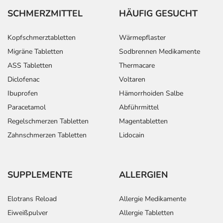
SCHMERZMITTEL
HÄUFIG GESUCHT
Kopfschmerztabletten
Wärmepflaster
Migräne Tabletten
Sodbrennen Medikamente
ASS Tabletten
Thermacare
Diclofenac
Voltaren
Ibuprofen
Hämorrhoiden Salbe
Paracetamol
Abführmittel
Regelschmerzen Tabletten
Magentabletten
Zahnschmerzen Tabletten
Lidocain
SUPPLEMENTE
ALLERGIEN
Elotrans Reload
Allergie Medikamente
Eiweißpulver
Allergie Tabletten