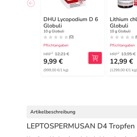
DHU Lycopodium D 6
Lithium ch
Globuli
Globuli
10 g Globuli
10 g Globuli
(0)
(
Pflichtangaben
Pflichtangaben
12,21 €
13,95 €
2
2
MRP
MRP
9,99 €
12,99 €
(999,00 €/1 kg)
(1299,00 €/1 kg
Artikelbeschreibung
LEPTOSPERMUSAN D4 Tropfen -