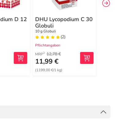
dium D 12
DHU Lycopodium C 30
DHU Ledum C
Globuli
Globuli
10 g Globuli
10 g Globuli
(2)
(1)
Pflichtangaben
Pflichtangaben
12,78 €
20,50 €
2
2
MRP
MRP
11,99 €
17,99 €
(1199,00 €/1 kg)
(1799,00 €/1 kg)