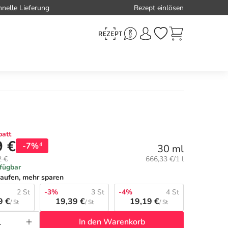
hnelle Lieferung
Rezept einlösen
att
9 €
-7%
4
30 ml
Grundpreis:
2 €
666,33 €/1 l
rfügbar
aufen, mehr sparen
2 St
-3%
3 St
-4%
4 St
9 €
19,39 €
19,19 €
/ St
/ St
/ St
In den Warenkorb