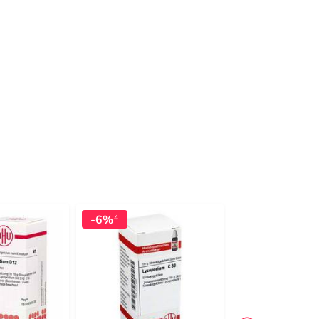
-6%
-12%
4
4