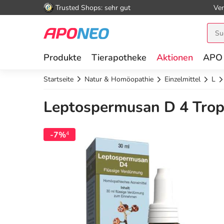
Trusted Shops: sehr gut
Ver
Produkte
Tierapotheke
Aktionen
APO
Startseite
Natur & Homöopathie
Einzelmittel
L
Leptospermusan D 4 Trop
-7%
4