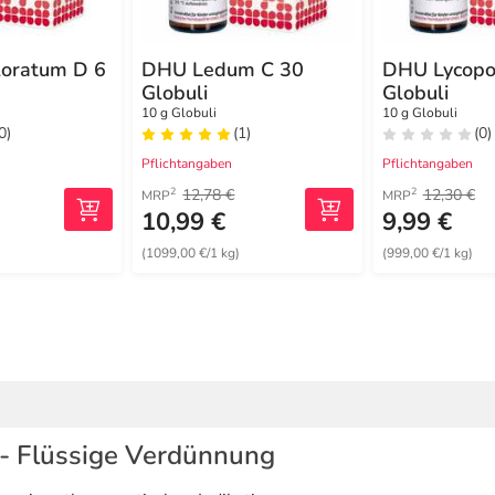
loratum D 6
DHU Ledum C 30
DHU Lycopo
Globuli
Globuli
10 g Globuli
10 g Globuli
0)
(1)
(0)
Pflichtangaben
Pflichtangaben
12,78 €
12,30 €
2
2
MRP
MRP
10,99 €
9,99 €
)
(1099,00 €/1 kg)
(999,00 €/1 kg)
 Flüssige Verdünnung