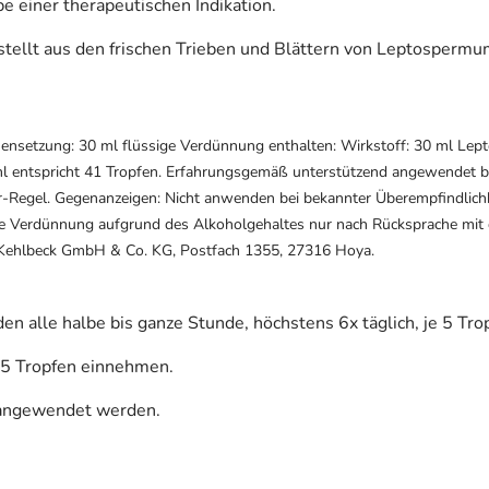
 einer therapeutischen Indikation.
lt aus den frischen Trieben und Blättern von Leptospermum
nsetzung: 30 ml flüssige Verdünnung enthalten: Wirkstoff: 30 ml Lept
1 ml entspricht 41 Tropfen. Erfahrungsgemäß unterstützend angewendet 
0er-Regel. Gegenanzeigen: Nicht anwenden bei bekannter Überempfindli
 Verdünnung aufgrund des Alkoholgehaltes nur nach Rücksprache mit
M-Kehlbeck GmbH & Co. KG, Postfach 1355, 27316 Hoya.
en alle halbe bis ganze Stunde, höchstens 6x täglich, je 5 Tr
e 5 Tropfen einnehmen.
t angewendet werden.