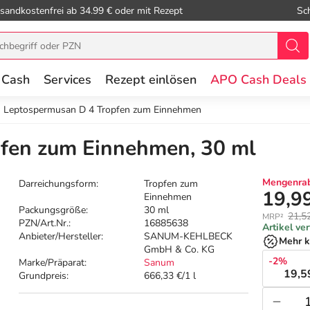
sandkostenfrei ab 34.99 € oder mit Rezept
Sc
 Cash
Services
Rezept einlösen
APO Cash Deals
Leptospermusan D 4 Tropfen zum Einnehmen
fen zum Einnehmen, 30 ml
Mengenrab
Darreichungsform:
Tropfen zum
19,9
Einnehmen
Packungsgröße:
30 ml
21,5
MRP²
PZN/Art.Nr.:
16885638
Artikel ve
Anbieter/Hersteller:
SANUM-KEHLBECK
Mehr k
GmbH & Co. KG
-2%
Marke/Präparat:
Sanum
19,5
Grundpreis:
666,33 €/1 l