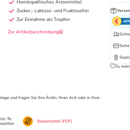
Homöopathisches Arzneimittel
Zucker,- Laktose- und Fruktosefrei
Versan
Zur Einnahme als Tropfen
AP
Zur Artikelbeschreibung
Schne
Siche
Geprü
Zu mein
ge und fragen Sie Ihre Ärztin, Ihren Arzt oder in Ihrer
Vol.-%;
Beipackzettel (PDF)
beachten