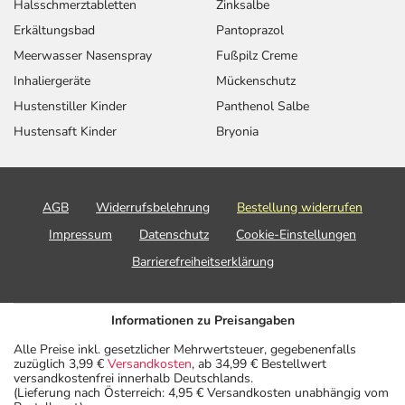
Halsschmerztabletten
Zinksalbe
Erkältungsbad
Pantoprazol
Meerwasser Nasenspray
Fußpilz Creme
Inhaliergeräte
Mückenschutz
Hustenstiller Kinder
Panthenol Salbe
Hustensaft Kinder
Bryonia
AGB
Widerrufsbelehrung
Bestellung widerrufen
Impressum
Datenschutz
Cookie-Einstellungen
Barrierefreiheitserklärung
Informationen zu Preisangaben
Alle Preise inkl. gesetzlicher Mehrwertsteuer, gegebenenfalls
zuzüglich 3,99 €
Versandkosten
, ab 34,99 € Bestellwert
versandkostenfrei innerhalb Deutschlands.
(Lieferung nach Österreich: 4,95 € Versandkosten unabhängig vom