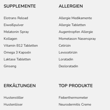
SUPPLEMENTE
ALLERGIEN
Elotrans Reload
Allergie Medikamente
Eiweißpulver
Allergie Tabletten
Melatonin Spray
Augentropfen Allergie
Kollagen
Mometason Nasenspray
Vitamin B12 Tabletten
Cetirizin
Omega 3 Kapseln
Levocetirizin
Laktase Tabletten
Loratadin
Ginseng
Desloratadin
ERKÄLTUNGEN
TOP PRODUKTE
Hustenstiller
Fieberthermometer
Hustenlöser
Neurodermitis Creme