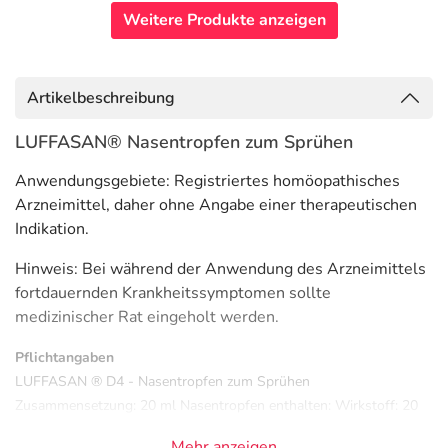
Weitere Produkte anzeigen
Artikelbeschreibung
LUFFASAN® Nasentropfen zum Sprühen
Anwendungsgebiete: Registriertes homöopathisches
Arzneimittel, daher ohne Angabe einer therapeutischen
Indikation.
Hinweis: Bei während der Anwendung des Arzneimittels
fortdauernden Krankheitssymptomen sollte
medizinischer Rat eingeholt werden.
Pflichtangaben
LUFFASAN ® D4 - Nasentropfen zum Sprühen
Zusammensetzung: 20 ml Nasentropfen enthalten: Wirkstoff: 20
ml Luffa operculata Dil. D4 aquos. (HAB, Vorschriften 5b und 45,
Mehr anzeigen