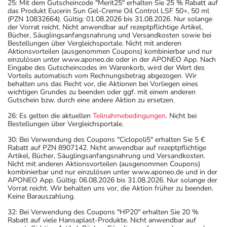
25: Mit dem Gutscheincode "Merit25" erhalten Sie 25 % Rabatt auf
das Produkt Eucerin Sun Gel-Creme Oil Control LSF 50+, 50 ml
(PZN 10832664). Gültig: 01.08.2026 bis 31.08.2026. Nur solange
der Vorrat reicht. Nicht anwendbar auf rezeptpflichtige Artikel,
Bücher, Säuglingsanfangsnahrung und Versandkosten sowie bei
Bestellungen über Vergleichsportale. Nicht mit anderen
Aktionsvorteilen (ausgenommen Coupons) kombinierbar und nur
einzulösen unter www.aponeo.de oder in der APONEO App. Nach
Eingabe des Gutscheincodes im Warenkorb, wird der Wert des
Vorteils automatisch vom Rechnungsbetrag abgezogen. Wir
behalten uns das Recht vor, die Aktionen bei Vorliegen eines
wichtigen Grundes zu beenden oder ggf. mit einem anderen
Gutschein bzw. durch eine andere Aktion zu ersetzen.
26: Es gelten die aktuellen
Teilnahmebedingungen
. Nicht bei
Bestellungen über Vergleichsportale.
30: Bei Verwendung des Coupons "Ciclopoli5" erhalten Sie 5 €
Rabatt auf PZN 8907142. Nicht anwendbar auf rezeptpflichtige
Artikel, Bücher, Säuglingsanfangsnahrung und Versandkosten.
Nicht mit anderen Aktionsvorteilen (ausgenommen Coupons)
kombinierbar und nur einzulösen unter www.aponeo.de und in der
APONEO App. Gültig: 06.08.2026 bis 31.08.2026. Nur solange der
Vorrat reicht. Wir behalten uns vor, die Aktion früher zu beenden.
Keine Barauszahlung.
32: Bei Verwendung des Coupons "HP20" erhalten Sie 20 %
Rabatt auf viele Hansaplast-Produkte. Nicht anwendbar auf