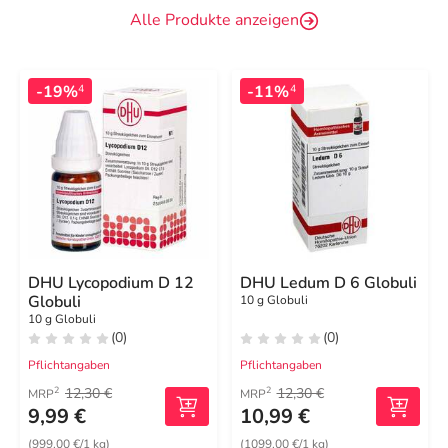
Alle Produkte anzeigen
-19%
-11%
4
4
DHU Lycopodium D 12
DHU Ledum D 6 Globuli
Globuli
10 g Globuli
10 g Globuli
(0)
(0)
Pflichtangaben
Pflichtangaben
12,30 €
12,30 €
2
2
MRP
MRP
9,99 €
10,99 €
(999,00 €/1 kg)
(1099,00 €/1 kg)