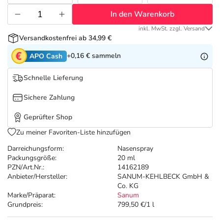
Refluthin, Lasea & Carmenthin Deals
Sport & Fitness
Täglich gut versorgt
In den Warenkorb
Salus Deals
Tierapotheke
inkl. MwSt. zzgl. Versand
Versandkostenfrei ab 34,99 €
+0,16 €
sammeln
APO Cash
Vitamine & Mineralstoffe
Schnelle Lieferung
Marken
Sichere Zahlung
Geprüfter Shop
Zu meiner Favoriten-Liste hinzufügen
Darreichungsform:
Nasenspray
Packungsgröße:
20 ml
PZN/Art.Nr.:
14162189
Anbieter/Hersteller:
SANUM-KEHLBECK GmbH &
Co. KG
Marke/Präparat:
Sanum
Grundpreis:
799,50 €/1 l