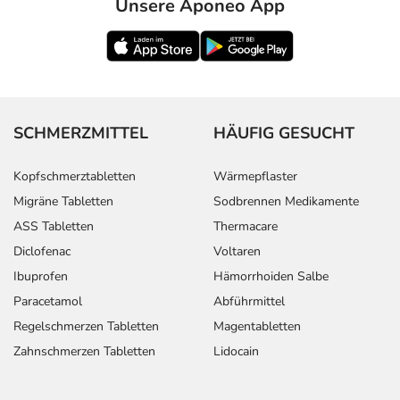
Unsere Aponeo App
SCHMERZMITTEL
HÄUFIG GESUCHT
Kopfschmerztabletten
Wärmepflaster
Migräne Tabletten
Sodbrennen Medikamente
ASS Tabletten
Thermacare
Diclofenac
Voltaren
Ibuprofen
Hämorrhoiden Salbe
Paracetamol
Abführmittel
Regelschmerzen Tabletten
Magentabletten
Zahnschmerzen Tabletten
Lidocain