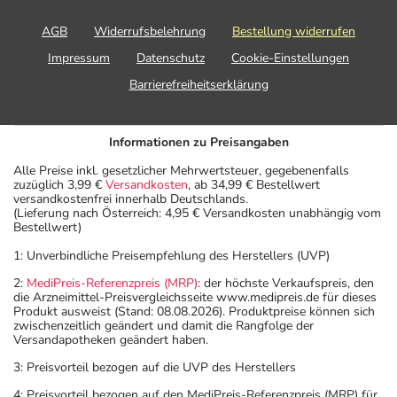
AGB
Widerrufsbelehrung
Bestellung widerrufen
Impressum
Datenschutz
Cookie-Einstellungen
Barrierefreiheitserklärung
Informationen zu Preisangaben
Alle Preise inkl. gesetzlicher Mehrwertsteuer, gegebenenfalls
zuzüglich 3,99 €
Versandkosten
, ab 34,99 € Bestellwert
versandkostenfrei innerhalb Deutschlands.
(Lieferung nach Österreich: 4,95 € Versandkosten unabhängig vom
Bestellwert)
1: Unverbindliche Preisempfehlung des Herstellers (UVP)
2:
MediPreis-Referenzpreis (MRP)
: der höchste Verkaufspreis, den
die Arzneimittel-Preisvergleichsseite www.medipreis.de für dieses
Produkt ausweist (Stand: 08.08.2026). Produktpreise können sich
zwischenzeitlich geändert und damit die Rangfolge der
Versandapotheken geändert haben.
3: Preisvorteil bezogen auf die UVP des Herstellers
4: Preisvorteil bezogen auf den MediPreis-Referenzpreis (MRP) für