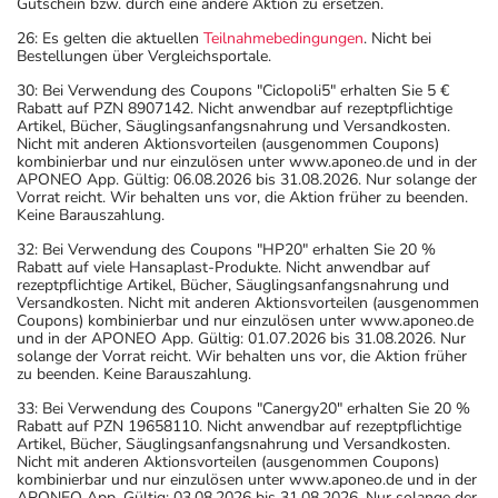
Gutschein bzw. durch eine andere Aktion zu ersetzen.
26: Es gelten die aktuellen
Teilnahmebedingungen
. Nicht bei
Bestellungen über Vergleichsportale.
30: Bei Verwendung des Coupons "Ciclopoli5" erhalten Sie 5 €
Rabatt auf PZN 8907142. Nicht anwendbar auf rezeptpflichtige
Artikel, Bücher, Säuglingsanfangsnahrung und Versandkosten.
Nicht mit anderen Aktionsvorteilen (ausgenommen Coupons)
kombinierbar und nur einzulösen unter www.aponeo.de und in der
APONEO App. Gültig: 06.08.2026 bis 31.08.2026. Nur solange der
Vorrat reicht. Wir behalten uns vor, die Aktion früher zu beenden.
Keine Barauszahlung.
32: Bei Verwendung des Coupons "HP20" erhalten Sie 20 %
Rabatt auf viele Hansaplast-Produkte. Nicht anwendbar auf
rezeptpflichtige Artikel, Bücher, Säuglingsanfangsnahrung und
Versandkosten. Nicht mit anderen Aktionsvorteilen (ausgenommen
Coupons) kombinierbar und nur einzulösen unter www.aponeo.de
und in der APONEO App. Gültig: 01.07.2026 bis 31.08.2026. Nur
solange der Vorrat reicht. Wir behalten uns vor, die Aktion früher
zu beenden. Keine Barauszahlung.
33: Bei Verwendung des Coupons "Canergy20" erhalten Sie 20 %
Rabatt auf PZN 19658110. Nicht anwendbar auf rezeptpflichtige
Artikel, Bücher, Säuglingsanfangsnahrung und Versandkosten.
Nicht mit anderen Aktionsvorteilen (ausgenommen Coupons)
kombinierbar und nur einzulösen unter www.aponeo.de und in der
APONEO App. Gültig: 03.08.2026 bis 31.08.2026. Nur solange der