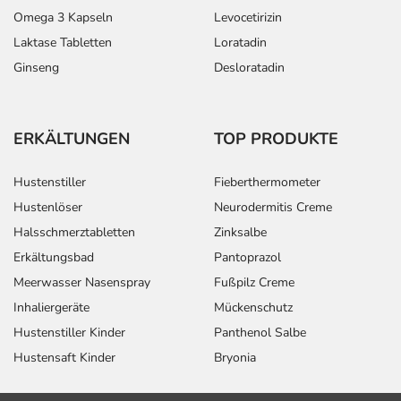
Omega 3 Kapseln
Levocetirizin
Laktase Tabletten
Loratadin
Ginseng
Desloratadin
ERKÄLTUNGEN
TOP PRODUKTE
Hustenstiller
Fieberthermometer
Hustenlöser
Neurodermitis Creme
Halsschmerztabletten
Zinksalbe
Erkältungsbad
Pantoprazol
Meerwasser Nasenspray
Fußpilz Creme
Inhaliergeräte
Mückenschutz
Hustenstiller Kinder
Panthenol Salbe
Hustensaft Kinder
Bryonia