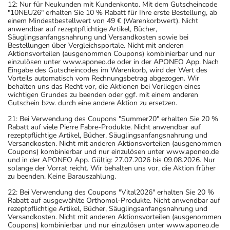
12: Nur für Neukunden mit Kundenkonto. Mit dem Gutscheincode
"10NEU26" erhalten Sie 10 % Rabatt für Ihre erste Bestellung, ab
einem Mindestbestellwert von 49 € (Warenkorbwert). Nicht
anwendbar auf rezeptpflichtige Artikel, Bücher,
Säuglingsanfangsnahrung und Versandkosten sowie bei
Bestellungen über Vergleichsportale. Nicht mit anderen
Aktionsvorteilen (ausgenommen Coupons) kombinierbar und nur
einzulösen unter www.aponeo.de oder in der APONEO App. Nach
Eingabe des Gutscheincodes im Warenkorb, wird der Wert des
Vorteils automatisch vom Rechnungsbetrag abgezogen. Wir
behalten uns das Recht vor, die Aktionen bei Vorliegen eines
wichtigen Grundes zu beenden oder ggf. mit einem anderen
Gutschein bzw. durch eine andere Aktion zu ersetzen.
21: Bei Verwendung des Coupons "Summer20" erhalten Sie 20 %
Rabatt auf viele Pierre Fabre-Produkte. Nicht anwendbar auf
rezeptpflichtige Artikel, Bücher, Säuglingsanfangsnahrung und
Versandkosten. Nicht mit anderen Aktionsvorteilen (ausgenommen
Coupons) kombinierbar und nur einzulösen unter www.aponeo.de
und in der APONEO App. Gültig: 27.07.2026 bis 09.08.2026. Nur
solange der Vorrat reicht. Wir behalten uns vor, die Aktion früher
zu beenden. Keine Barauszahlung.
22: Bei Verwendung des Coupons "Vital2026" erhalten Sie 20 %
Rabatt auf ausgewählte Orthomol-Produkte. Nicht anwendbar auf
rezeptpflichtige Artikel, Bücher, Säuglingsanfangsnahrung und
Versandkosten. Nicht mit anderen Aktionsvorteilen (ausgenommen
Coupons) kombinierbar und nur einzulösen unter www.aponeo.de