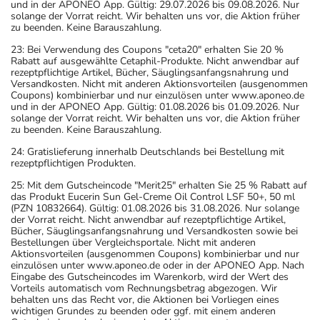
und in der APONEO App. Gültig: 29.07.2026 bis 09.08.2026. Nur
solange der Vorrat reicht. Wir behalten uns vor, die Aktion früher
zu beenden. Keine Barauszahlung.
23: Bei Verwendung des Coupons "ceta20" erhalten Sie 20 %
Rabatt auf ausgewählte Cetaphil-Produkte. Nicht anwendbar auf
rezeptpflichtige Artikel, Bücher, Säuglingsanfangsnahrung und
Versandkosten. Nicht mit anderen Aktionsvorteilen (ausgenommen
Coupons) kombinierbar und nur einzulösen unter www.aponeo.de
und in der APONEO App. Gültig: 01.08.2026 bis 01.09.2026. Nur
solange der Vorrat reicht. Wir behalten uns vor, die Aktion früher
zu beenden. Keine Barauszahlung.
24: Gratislieferung innerhalb Deutschlands bei Bestellung mit
rezeptpflichtigen Produkten.
25: Mit dem Gutscheincode "Merit25" erhalten Sie 25 % Rabatt auf
das Produkt Eucerin Sun Gel-Creme Oil Control LSF 50+, 50 ml
(PZN 10832664). Gültig: 01.08.2026 bis 31.08.2026. Nur solange
der Vorrat reicht. Nicht anwendbar auf rezeptpflichtige Artikel,
Bücher, Säuglingsanfangsnahrung und Versandkosten sowie bei
Bestellungen über Vergleichsportale. Nicht mit anderen
Aktionsvorteilen (ausgenommen Coupons) kombinierbar und nur
einzulösen unter www.aponeo.de oder in der APONEO App. Nach
Eingabe des Gutscheincodes im Warenkorb, wird der Wert des
Vorteils automatisch vom Rechnungsbetrag abgezogen. Wir
behalten uns das Recht vor, die Aktionen bei Vorliegen eines
wichtigen Grundes zu beenden oder ggf. mit einem anderen