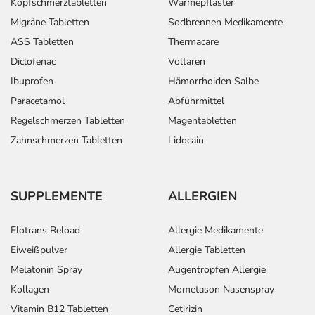
Kopfschmerztabletten
Wärmepflaster
Migräne Tabletten
Sodbrennen Medikamente
ASS Tabletten
Thermacare
Diclofenac
Voltaren
Ibuprofen
Hämorrhoiden Salbe
Paracetamol
Abführmittel
Regelschmerzen Tabletten
Magentabletten
Zahnschmerzen Tabletten
Lidocain
SUPPLEMENTE
ALLERGIEN
Elotrans Reload
Allergie Medikamente
Eiweißpulver
Allergie Tabletten
Melatonin Spray
Augentropfen Allergie
Kollagen
Mometason Nasenspray
Vitamin B12 Tabletten
Cetirizin