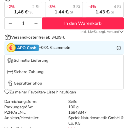
Refluthin, Lasea & Carmenthin Deals
Sport & Fitness
Täglich gut versorgt
-2%
2 St
-3%
3 St
-4%
4 St
1,46 €
1,44 €
1,43 €
/ St
/ St
/ St
Salus Deals
Tierapotheke
In den Warenkorb
inkl. MwSt. zzgl. Versand
Vitamine & Mineralstoffe
Versandkostenfrei ab 34,99 €
+0,01 €
sammeln
APO Cash
Marken
Schnelle Lieferung
Sichere Zahlung
Geprüfter Shop
Zu meiner Favoriten-Liste hinzufügen
Darreichungsform:
Seife
Packungsgröße:
100 g
PZN/Art.Nr.:
16848347
Anbieter/Hersteller:
Speick Naturkosmetik GmbH &
Co. KG