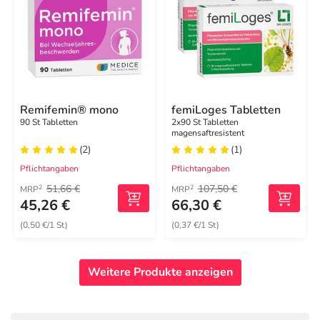
Remifemin® mono
femiLoges Tabletten
90 St Tabletten
2x90 St Tabletten
magensaftresistent
(2)
(1)
Pflichtangaben
Pflichtangaben
51,66 €
107,50 €
2
2
MRP
MRP
45,26 €
66,30 €
(0,50 €/1 St)
(0,37 €/1 St)
Weitere Produkte anzeigen