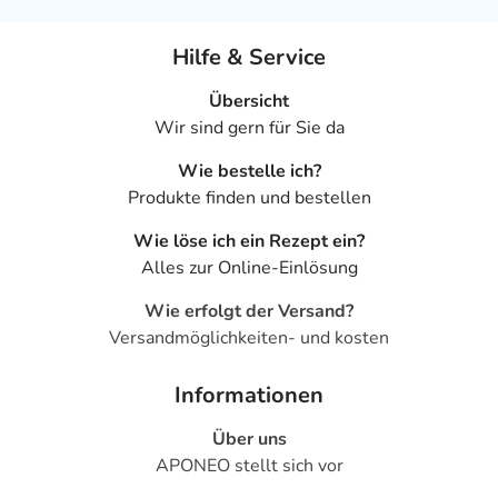
Inhaltsstoffe
Hilfe & Service
Wirkstoff
Übersicht
1 Tablette enthält: 4 mg Trockenextrakt aus
Wir sind gern für Sie da
Rhapontikrhabarberwurzel (16-26:1); Auszugsmittel:
wässrige Calciumoxid-Lösung (Calciumoxid: Gereinigtes
Wie bestelle ich?
Wasser im Verhältnis 1:38 (m/m))
Produkte finden und bestellen
Sonstige Bestandteile: Calciumcarbonat (E 170),
Wie löse ich ein Rezept ein?
Carnaubawachs, gebleichtes Wachs, Lactose-
Alles zur Online-Einlösung
Monohydrat, Macrogol 6000, Macrogol 35000,
Wie erfolgt der Versand?
Magnesiumstearat (Ph. Eur.) [pflanzlich], Methacrylsäure-
Versandmöglichkeiten- und kosten
Methylmethacrylat Copolymer (1:1) (Ph. Eur.),
mikrokristalline Cellulose, Natriumdodecylsulfat, Povidon
Informationen
K 25, Povidon K 90, Sucrose (Saccharose), Talkum,
Triethylcitrat
Über uns
Adresse des Anbieters/Herstellers
APONEO stellt sich vor