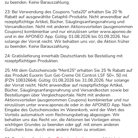
zu beenden. Keine Barauszahlung.
23: Bei Verwendung des Coupons "ceta20" erhalten Sie 20 %
Rabatt auf ausgewählte Cetaphil-Produkte. Nicht anwendbar auf
rezeptpflichtige Artikel, Bücher, Säuglingsanfangsnahrung und
Versandkosten. Nicht mit anderen Aktionsvorteilen (ausgenommen
Coupons) kombinierbar und nur einzulösen unter www.aponeo.de
und in der APONEO App. Gültig: 01.08.2026 bis 01.09.2026. Nur
solange der Vorrat reicht. Wir behalten uns vor, die Aktion früher
zu beenden. Keine Barauszahlung.
24: Gratislieferung innerhalb Deutschlands bei Bestellung mit
rezeptpflichtigen Produkten.
25: Mit dem Gutscheincode "Merit25" erhalten Sie 25 % Rabatt auf
das Produkt Eucerin Sun Gel-Creme Oil Control LSF 50+, 50 ml
(PZN 10832664). Gültig: 01.08.2026 bis 31.08.2026. Nur solange
der Vorrat reicht. Nicht anwendbar auf rezeptpflichtige Artikel,
Bücher, Säuglingsanfangsnahrung und Versandkosten sowie bei
Bestellungen über Vergleichsportale. Nicht mit anderen
Aktionsvorteilen (ausgenommen Coupons) kombinierbar und nur
einzulösen unter www.aponeo.de oder in der APONEO App. Nach
Eingabe des Gutscheincodes im Warenkorb, wird der Wert des
Vorteils automatisch vom Rechnungsbetrag abgezogen. Wir
behalten uns das Recht vor, die Aktionen bei Vorliegen eines
wichtigen Grundes zu beenden oder ggf. mit einem anderen
Gutschein bzw. durch eine andere Aktion zu ersetzen.