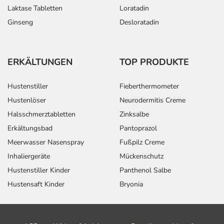
Laktase Tabletten
Loratadin
Ginseng
Desloratadin
ERKÄLTUNGEN
TOP PRODUKTE
Hustenstiller
Fieberthermometer
Hustenlöser
Neurodermitis Creme
Halsschmerztabletten
Zinksalbe
Erkältungsbad
Pantoprazol
Meerwasser Nasenspray
Fußpilz Creme
Inhaliergeräte
Mückenschutz
Hustenstiller Kinder
Panthenol Salbe
Hustensaft Kinder
Bryonia