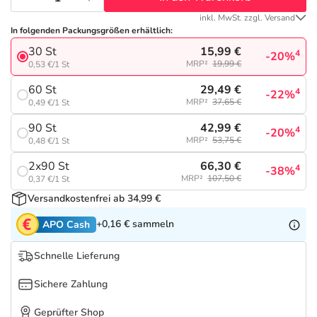
Refluthin, Lasea & Carmenthin Deals
Sport & Fitness
Täglich gut versorgt
inkl. MwSt. zzgl. Versand
In folgenden Packungsgrößen erhältlich:
Salus Deals
Tierapotheke
15,99 €
30 St
4
-20%
MRP²
19,99 €
0,53 €/1 St
Vitamine & Mineralstoffe
29,49 €
60 St
4
-22%
MRP²
37,65 €
0,49 €/1 St
Marken
42,99 €
90 St
4
-20%
MRP²
53,75 €
0,48 €/1 St
66,30 €
2x90 St
4
-38%
MRP²
107,50 €
0,37 €/1 St
Versandkostenfrei ab 34,99 €
+0,16 €
sammeln
APO Cash
Schnelle Lieferung
Sichere Zahlung
Geprüfter Shop