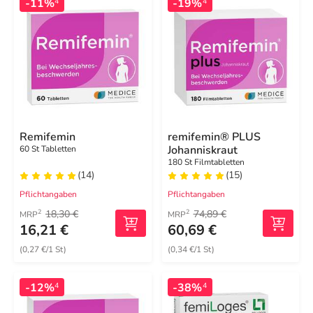
-11%
-19%
4
4
Remifemin
remifemin® PLUS
Johanniskraut
60 St Tabletten
180 St Filmtabletten
(14)
(15)
Pflichtangaben
Pflichtangaben
18,30 €
74,89 €
2
2
MRP
MRP
16,21 €
60,69 €
(0,27 €/1 St)
(0,34 €/1 St)
-12%
-38%
4
4