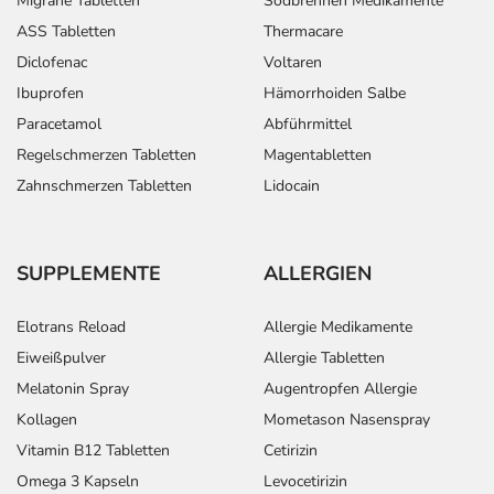
Migräne Tabletten
Sodbrennen Medikamente
ASS Tabletten
Thermacare
Diclofenac
Voltaren
Ibuprofen
Hämorrhoiden Salbe
Paracetamol
Abführmittel
Regelschmerzen Tabletten
Magentabletten
Zahnschmerzen Tabletten
Lidocain
SUPPLEMENTE
ALLERGIEN
Elotrans Reload
Allergie Medikamente
Eiweißpulver
Allergie Tabletten
Melatonin Spray
Augentropfen Allergie
Kollagen
Mometason Nasenspray
Vitamin B12 Tabletten
Cetirizin
Omega 3 Kapseln
Levocetirizin