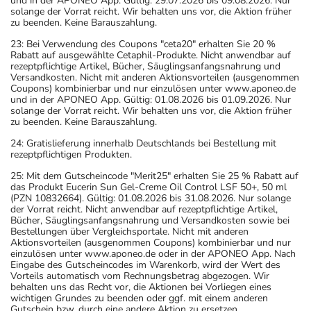
und in der APONEO App. Gültig: 29.07.2026 bis 09.08.2026. Nur
solange der Vorrat reicht. Wir behalten uns vor, die Aktion früher
zu beenden. Keine Barauszahlung.
23: Bei Verwendung des Coupons "ceta20" erhalten Sie 20 %
Rabatt auf ausgewählte Cetaphil-Produkte. Nicht anwendbar auf
rezeptpflichtige Artikel, Bücher, Säuglingsanfangsnahrung und
Versandkosten. Nicht mit anderen Aktionsvorteilen (ausgenommen
Coupons) kombinierbar und nur einzulösen unter www.aponeo.de
und in der APONEO App. Gültig: 01.08.2026 bis 01.09.2026. Nur
solange der Vorrat reicht. Wir behalten uns vor, die Aktion früher
zu beenden. Keine Barauszahlung.
24: Gratislieferung innerhalb Deutschlands bei Bestellung mit
rezeptpflichtigen Produkten.
25: Mit dem Gutscheincode "Merit25" erhalten Sie 25 % Rabatt auf
das Produkt Eucerin Sun Gel-Creme Oil Control LSF 50+, 50 ml
(PZN 10832664). Gültig: 01.08.2026 bis 31.08.2026. Nur solange
der Vorrat reicht. Nicht anwendbar auf rezeptpflichtige Artikel,
Bücher, Säuglingsanfangsnahrung und Versandkosten sowie bei
Bestellungen über Vergleichsportale. Nicht mit anderen
Aktionsvorteilen (ausgenommen Coupons) kombinierbar und nur
einzulösen unter www.aponeo.de oder in der APONEO App. Nach
Eingabe des Gutscheincodes im Warenkorb, wird der Wert des
Vorteils automatisch vom Rechnungsbetrag abgezogen. Wir
behalten uns das Recht vor, die Aktionen bei Vorliegen eines
wichtigen Grundes zu beenden oder ggf. mit einem anderen
Gutschein bzw. durch eine andere Aktion zu ersetzen.