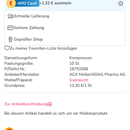
Refluthin, Lasea & Carmenthin Deals
Sport & Fitness
Täglich gut versorgt
+1,32 €
sammeln
APO Cash
Schnelle Lieferung
Salus Deals
Tierapotheke
Sichere Zahlung
Vitamine & Mineralstoffe
Geprüfter Shop
Zu meiner Favoriten-Liste hinzufügen
Marken
Darreichungsform:
Kompressen
Packungsgröße:
10 St
PZN/Art.Nr.:
16753368
Anbieter/Hersteller:
ACA Müller/ADAG Pharma AG
Marke/Präparat:
Suprasorb
Grundpreis:
13,20 €/1 St
Zur Artikelbeschreibung
Bei diesem Artikel handelt es sich um ein Medizinprodukt.