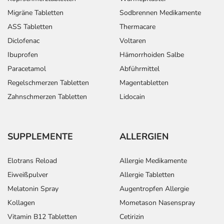
Migräne Tabletten
Sodbrennen Medikamente
ASS Tabletten
Thermacare
Diclofenac
Voltaren
Ibuprofen
Hämorrhoiden Salbe
Paracetamol
Abführmittel
Regelschmerzen Tabletten
Magentabletten
Zahnschmerzen Tabletten
Lidocain
SUPPLEMENTE
ALLERGIEN
Elotrans Reload
Allergie Medikamente
Eiweißpulver
Allergie Tabletten
Melatonin Spray
Augentropfen Allergie
Kollagen
Mometason Nasenspray
Vitamin B12 Tabletten
Cetirizin