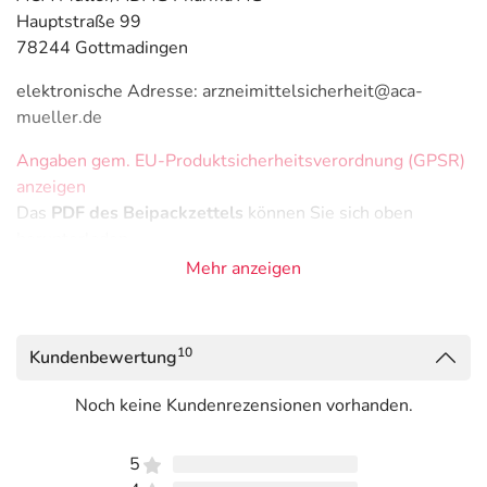
Hauptstraße 99
78244 Gottmadingen
elektronische Adresse: arzneimittelsicherheit@aca-
mueller.de
Angaben gem. EU-Produktsicherheitsverordnung (GPSR)
anzeigen
Das
PDF des Beipackzettels
können Sie sich oben
herunterladen.
Mehr anzeigen
10
Kundenbewertung
Noch keine Kundenrezensionen vorhanden.
5