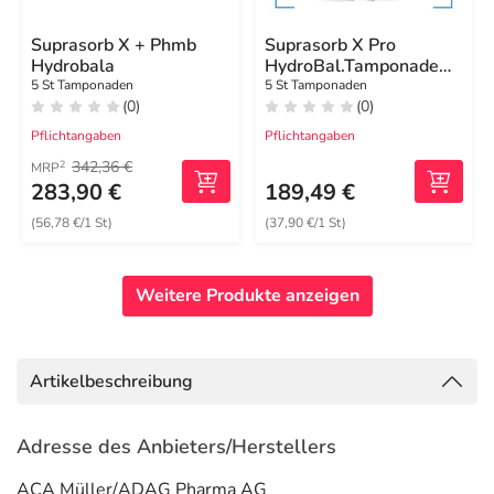
Suprasorb X + Phmb
Suprasorb X Pro
Hydrobala
HydroBal.Tamponade
2x21 cm steril
5 St Tamponaden
5 St Tamponaden
(0)
(0)
Pflichtangaben
Pflichtangaben
342,36 €
2
MRP
283,90 €
189,49 €
(56,78 €/1 St)
(37,90 €/1 St)
Weitere Produkte anzeigen
Artikelbeschreibung
Adresse des Anbieters/Herstellers
ACA Müller/ADAG Pharma AG