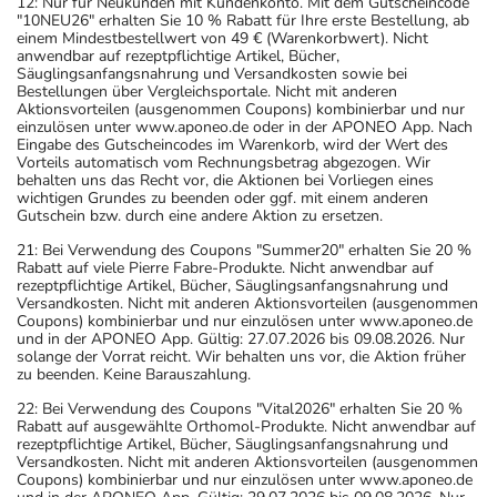
12: Nur für Neukunden mit Kundenkonto. Mit dem Gutscheincode
"10NEU26" erhalten Sie 10 % Rabatt für Ihre erste Bestellung, ab
einem Mindestbestellwert von 49 € (Warenkorbwert). Nicht
anwendbar auf rezeptpflichtige Artikel, Bücher,
Säuglingsanfangsnahrung und Versandkosten sowie bei
Bestellungen über Vergleichsportale. Nicht mit anderen
Aktionsvorteilen (ausgenommen Coupons) kombinierbar und nur
einzulösen unter www.aponeo.de oder in der APONEO App. Nach
Eingabe des Gutscheincodes im Warenkorb, wird der Wert des
Vorteils automatisch vom Rechnungsbetrag abgezogen. Wir
behalten uns das Recht vor, die Aktionen bei Vorliegen eines
wichtigen Grundes zu beenden oder ggf. mit einem anderen
Gutschein bzw. durch eine andere Aktion zu ersetzen.
21: Bei Verwendung des Coupons "Summer20" erhalten Sie 20 %
Rabatt auf viele Pierre Fabre-Produkte. Nicht anwendbar auf
rezeptpflichtige Artikel, Bücher, Säuglingsanfangsnahrung und
Versandkosten. Nicht mit anderen Aktionsvorteilen (ausgenommen
Coupons) kombinierbar und nur einzulösen unter www.aponeo.de
und in der APONEO App. Gültig: 27.07.2026 bis 09.08.2026. Nur
solange der Vorrat reicht. Wir behalten uns vor, die Aktion früher
zu beenden. Keine Barauszahlung.
22: Bei Verwendung des Coupons "Vital2026" erhalten Sie 20 %
Rabatt auf ausgewählte Orthomol-Produkte. Nicht anwendbar auf
rezeptpflichtige Artikel, Bücher, Säuglingsanfangsnahrung und
Versandkosten. Nicht mit anderen Aktionsvorteilen (ausgenommen
Coupons) kombinierbar und nur einzulösen unter www.aponeo.de