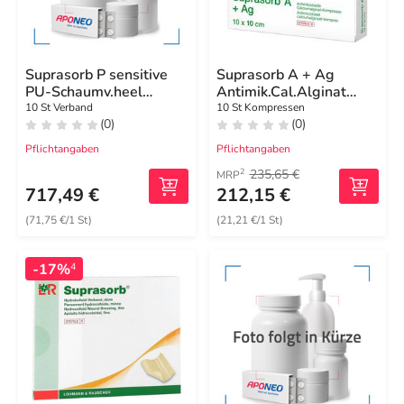
Suprasorb P sensitive
Suprasorb A + Ag
PU-Schaumv.heel
Antimik.Cal.Alginat
bor.23,5x25
Kompresse 10x10 cm
10 St Verband
10 St Kompressen
(0)
(0)
Pflichtangaben
Pflichtangaben
235,65 €
2
MRP
717,49 €
212,15 €
(71,75 €/1 St)
(21,21 €/1 St)
-17%
4