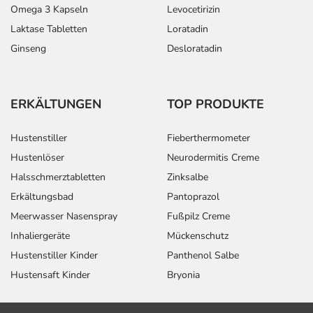
Omega 3 Kapseln
Levocetirizin
Laktase Tabletten
Loratadin
Ginseng
Desloratadin
ERKÄLTUNGEN
TOP PRODUKTE
Hustenstiller
Fieberthermometer
Hustenlöser
Neurodermitis Creme
Halsschmerztabletten
Zinksalbe
Erkältungsbad
Pantoprazol
Meerwasser Nasenspray
Fußpilz Creme
Inhaliergeräte
Mückenschutz
Hustenstiller Kinder
Panthenol Salbe
Hustensaft Kinder
Bryonia