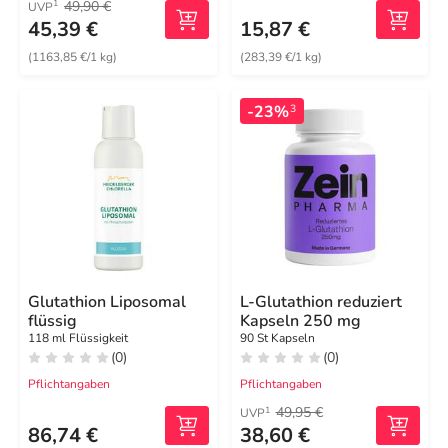
49,90 €
1
UVP
45,39 €
15,87 €
(1163,85 €/1 kg)
(283,39 €/1 kg)
-23%
3
Glutathion Liposomal
L-Glutathion reduziert
flüssig
Kapseln 250 mg
118 ml Flüssigkeit
90 St Kapseln
(0)
(0)
Pflichtangaben
Pflichtangaben
49,95 €
1
UVP
86,74 €
38,60 €