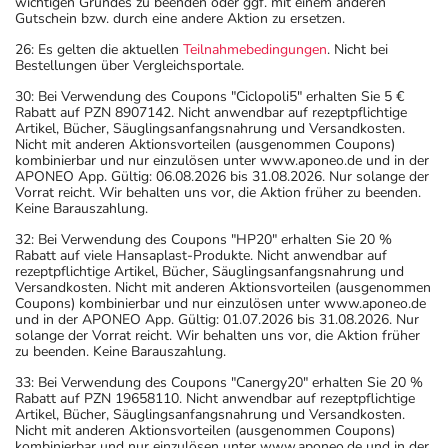
wichtigen Grundes zu beenden oder ggf. mit einem anderen
Gutschein bzw. durch eine andere Aktion zu ersetzen.
26: Es gelten die aktuellen
Teilnahmebedingungen
. Nicht bei
Bestellungen über Vergleichsportale.
30: Bei Verwendung des Coupons "Ciclopoli5" erhalten Sie 5 €
Rabatt auf PZN 8907142. Nicht anwendbar auf rezeptpflichtige
Artikel, Bücher, Säuglingsanfangsnahrung und Versandkosten.
Nicht mit anderen Aktionsvorteilen (ausgenommen Coupons)
kombinierbar und nur einzulösen unter www.aponeo.de und in der
APONEO App. Gültig: 06.08.2026 bis 31.08.2026. Nur solange der
Vorrat reicht. Wir behalten uns vor, die Aktion früher zu beenden.
Keine Barauszahlung.
32: Bei Verwendung des Coupons "HP20" erhalten Sie 20 %
Rabatt auf viele Hansaplast-Produkte. Nicht anwendbar auf
rezeptpflichtige Artikel, Bücher, Säuglingsanfangsnahrung und
Versandkosten. Nicht mit anderen Aktionsvorteilen (ausgenommen
Coupons) kombinierbar und nur einzulösen unter www.aponeo.de
und in der APONEO App. Gültig: 01.07.2026 bis 31.08.2026. Nur
solange der Vorrat reicht. Wir behalten uns vor, die Aktion früher
zu beenden. Keine Barauszahlung.
33: Bei Verwendung des Coupons "Canergy20" erhalten Sie 20 %
Rabatt auf PZN 19658110. Nicht anwendbar auf rezeptpflichtige
Artikel, Bücher, Säuglingsanfangsnahrung und Versandkosten.
Nicht mit anderen Aktionsvorteilen (ausgenommen Coupons)
kombinierbar und nur einzulösen unter www.aponeo.de und in der