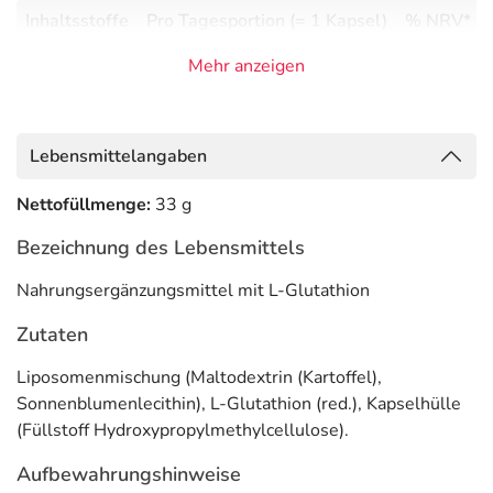
Inhaltsstoffe
Pro Tagesportion (= 1 Kapsel)
% NRV*
L-Glutathion
150 mg
Mehr anzeigen
**
(reduziert)
* Nährstoffreferenzwert gemäß EU-Verordnung Nr. 1169/2011
Lebensmittelangaben
** keine Referenzmenge vorhanden
Adresse des Lebensmittel-Unternehmens
Nettofüllmenge:
33 g
Supplementa GmbH
Bezeichnung des Lebensmittels
Norderstr. 30
Nahrungsergänzungsmittel mit L-Glutathion
26789 Leer
Zutaten
Informationen zu diesem Lebensmittel (wie z. B. Zutaten,
Allergene) sind bei den Lebensmittelangaben als pdf
Liposomenmischung (Maltodextrin (Kartoffel),
hinterlegt. (oben)
Sonnenblumenlecithin), L-Glutathion (red.), Kapselhülle
(Füllstoff Hydroxypropylmethylcellulose).
Aufbewahrungshinweise