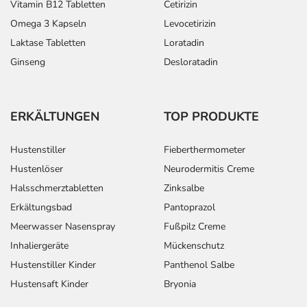
Vitamin B12 Tabletten
Cetirizin
Omega 3 Kapseln
Levocetirizin
Laktase Tabletten
Loratadin
Ginseng
Desloratadin
ERKÄLTUNGEN
TOP PRODUKTE
Hustenstiller
Fieberthermometer
Hustenlöser
Neurodermitis Creme
Halsschmerztabletten
Zinksalbe
Erkältungsbad
Pantoprazol
Meerwasser Nasenspray
Fußpilz Creme
Inhaliergeräte
Mückenschutz
Hustenstiller Kinder
Panthenol Salbe
Hustensaft Kinder
Bryonia