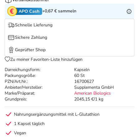
Refluthin, Lasea & Carmenthin Deals
Sport & Fitness
Täglich gut versorgt
+0,67 €
sammeln
APO Cash
Salus Deals
Tierapotheke
Schnelle Lieferung
Vitamine & Mineralstoffe
Sichere Zahlung
Geprüfter Shop
Marken
Zu meiner Favoriten-Liste hinzufügen
Darreichungsform:
Kapseln
Packungsgröße:
60 St
PZN/Art.Nr.:
16700627
Anbieter/Hersteller:
Supplementa GmbH
Marke/Präparat:
American Biologics
Grundpreis:
2045,15 €/1 kg
Nahrungsergänzungsmittel mit L-Glutathion
1 Kapsel täglich
Vegan