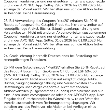
Coupons) kombinierbar und nur einzulösen unter www.aponeo.de
und in der APONEO App. Gültig: 29.07.2026 bis 09.08.2026. Nur
solange der Vorrat reicht. Wir behalten uns vor, die Aktion früher
zu beenden. Keine Barauszahlung.
23: Bei Verwendung des Coupons "ceta20" erhalten Sie 20 %
Rabatt auf ausgewählte Cetaphil-Produkte. Nicht anwendbar auf
rezeptpflichtige Artikel, Bücher, Säuglingsanfangsnahrung und
Versandkosten. Nicht mit anderen Aktionsvorteilen (ausgenommen
Coupons) kombinierbar und nur einzulösen unter www.aponeo.de
und in der APONEO App. Gültig: 01.08.2026 bis 01.09.2026. Nur
solange der Vorrat reicht. Wir behalten uns vor, die Aktion früher
zu beenden. Keine Barauszahlung.
24: Gratislieferung innerhalb Deutschlands bei Bestellung mit
rezeptpflichtigen Produkten.
25: Mit dem Gutscheincode "Merit25" erhalten Sie 25 % Rabatt auf
das Produkt Eucerin Sun Gel-Creme Oil Control LSF 50+, 50 ml
(PZN 10832664). Gültig: 01.08.2026 bis 31.08.2026. Nur solange
der Vorrat reicht. Nicht anwendbar auf rezeptpflichtige Artikel,
Bücher, Säuglingsanfangsnahrung und Versandkosten sowie bei
Bestellungen über Vergleichsportale. Nicht mit anderen
Aktionsvorteilen (ausgenommen Coupons) kombinierbar und nur
einzulösen unter www.aponeo.de oder in der APONEO App. Nach
Eingabe des Gutscheincodes im Warenkorb, wird der Wert des
Vorteils automatisch vom Rechnungsbetrag abgezogen. Wir
behalten uns das Recht vor, die Aktionen bei Vorliegen eines