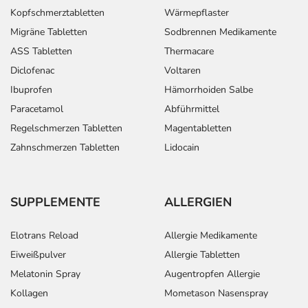
Kopfschmerztabletten
Wärmepflaster
Migräne Tabletten
Sodbrennen Medikamente
ASS Tabletten
Thermacare
Diclofenac
Voltaren
Ibuprofen
Hämorrhoiden Salbe
Paracetamol
Abführmittel
Regelschmerzen Tabletten
Magentabletten
Zahnschmerzen Tabletten
Lidocain
SUPPLEMENTE
ALLERGIEN
Elotrans Reload
Allergie Medikamente
Eiweißpulver
Allergie Tabletten
Melatonin Spray
Augentropfen Allergie
Kollagen
Mometason Nasenspray