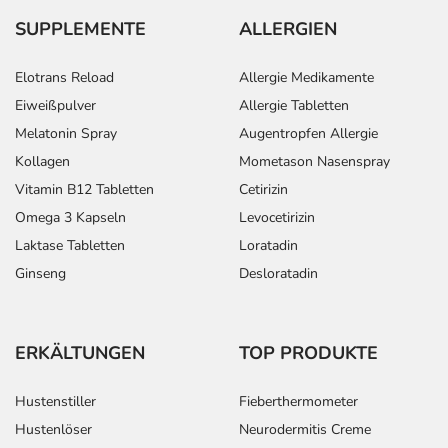
SUPPLEMENTE
ALLERGIEN
Elotrans Reload
Allergie Medikamente
Eiweißpulver
Allergie Tabletten
Melatonin Spray
Augentropfen Allergie
Kollagen
Mometason Nasenspray
Vitamin B12 Tabletten
Cetirizin
Omega 3 Kapseln
Levocetirizin
Laktase Tabletten
Loratadin
Ginseng
Desloratadin
ERKÄLTUNGEN
TOP PRODUKTE
Hustenstiller
Fieberthermometer
Hustenlöser
Neurodermitis Creme