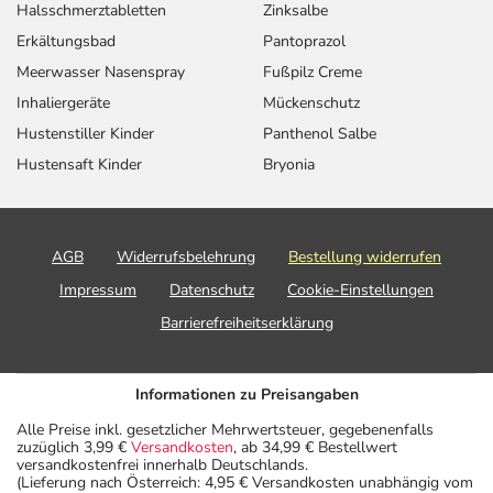
Halsschmerztabletten
Zinksalbe
Erkältungsbad
Pantoprazol
Meerwasser Nasenspray
Fußpilz Creme
Inhaliergeräte
Mückenschutz
Hustenstiller Kinder
Panthenol Salbe
Hustensaft Kinder
Bryonia
AGB
Widerrufsbelehrung
Bestellung widerrufen
Impressum
Datenschutz
Cookie-Einstellungen
Barrierefreiheitserklärung
Informationen zu Preisangaben
Alle Preise inkl. gesetzlicher Mehrwertsteuer, gegebenenfalls
zuzüglich 3,99 €
Versandkosten
, ab 34,99 € Bestellwert
versandkostenfrei innerhalb Deutschlands.
(Lieferung nach Österreich: 4,95 € Versandkosten unabhängig vom