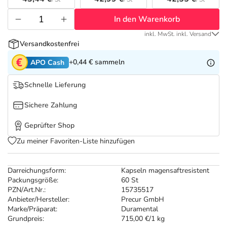
Refluthin, Lasea & Carmenthin Deals
Sport & Fitness
Täglich gut versorgt
In den Warenkorb
Salus Deals
Tierapotheke
inkl. MwSt. inkl. Versand
Versandkostenfrei
Vitamine & Mineralstoffe
+0,44 €
sammeln
APO Cash
Schnelle Lieferung
Marken
Sichere Zahlung
Geprüfter Shop
Zu meiner Favoriten-Liste hinzufügen
Darreichungsform:
Kapseln magensaftresistent
Packungsgröße:
60 St
PZN/Art.Nr.:
15735517
Anbieter/Hersteller:
Precur GmbH
Marke/Präparat:
Duramental
Grundpreis:
715,00 €/1 kg