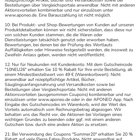
rezeptpflichtige Artikel, Bücher und Versandkosten sowie bei
Bestellungen über Vergleichsportale anwendbar. Nicht mit anderen
Aktionsvorteilen kombinierbar und nur einzulösen unter
www.aponeo.de. Eine Barauszahlung ist nicht möglich.
10: Bei Produkt- und Shop-Bewertungen von Kunden auf unseren
Produktdetailseiten können wir nicht sicherstellen, dass diese nur
von solchen Kunden stammen, die die Waren oder
Dienstleistungen tatsächlich genutzt oder erworben haben.
Bewertungen, bei denen bei der Prüfung des Wortlauts
Auffälligkeiten oder Hinweise festgestellt werden, die insoweit zu
Zweifeln Anlass geben, werden nicht veröffentlicht.
12: Nur für Neukunden mit Kundenkonto. Mit dem Gutscheincode
"10NEU26" erhalten Sie 10 % Rabatt für Ihre erste Bestellung, ab
einem Mindestbestellwert von 49 € (Warenkorbwert). Nicht
anwendbar auf rezeptpflichtige Artikel, Bücher,
Säuglingsanfangsnahrung und Versandkosten sowie bei
Bestellungen über Vergleichsportale. Nicht mit anderen
Aktionsvorteilen (ausgenommen Coupons) kombinierbar und nur
einzulösen unter www.aponeo.de oder in der APONEO App. Nach
Eingabe des Gutscheincodes im Warenkorb, wird der Wert des
Vorteils automatisch vom Rechnungsbetrag abgezogen. Wir
behalten uns das Recht vor, die Aktionen bei Vorliegen eines
wichtigen Grundes zu beenden oder ggf. mit einem anderen
Gutschein bzw. durch eine andere Aktion zu ersetzen.
21: Bei Verwendung des Coupons "Summer20" erhalten Sie 20 %
Rabatt auf viele Pierre Fabre-Produkte. Nicht anwendbar auf