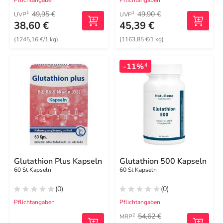
49,95 €
49,90 €
1
1
UVP
UVP
38,60 €
45,39 €
(1245,16 €/1 kg)
(1163,85 €/1 kg)
-11%
4
Glutathion Plus Kapseln
Glutathion 500 Kapseln
60 St Kapseln
60 St Kapseln
(0)
(0)
Pflichtangaben
Pflichtangaben
54,62 €
2
MRP