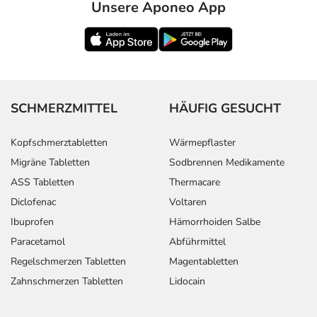
Unsere Aponeo App
SCHMERZMITTEL
HÄUFIG GESUCHT
Kopfschmerztabletten
Wärmepflaster
Migräne Tabletten
Sodbrennen Medikamente
ASS Tabletten
Thermacare
Diclofenac
Voltaren
Ibuprofen
Hämorrhoiden Salbe
Paracetamol
Abführmittel
Regelschmerzen Tabletten
Magentabletten
Zahnschmerzen Tabletten
Lidocain