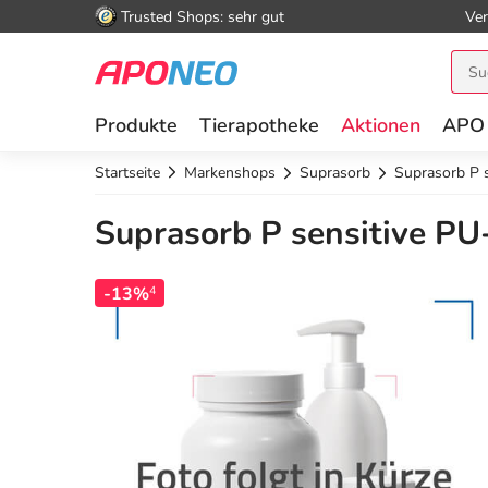
Trusted Shops: sehr gut
Ver
Produkte
Tierapotheke
Aktionen
APO
Startseite
Markenshops
Suprasorb
Suprasorb P 
Suprasorb P sensitive PU
-13%
4