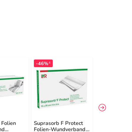
-46%
-13%
4
4
 Folien
Suprasorb F Protect
Suprasorb P F
nd
Folien-Wundverband
Toe PU-