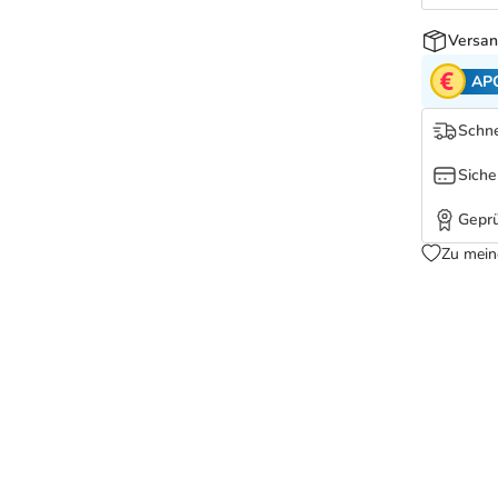
Versan
AP
Schne
Siche
Geprü
Zu mein