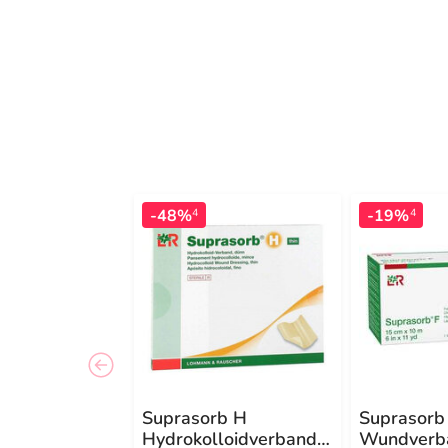
-48%
-19%
4
4
Suprasorb H
Suprasorb 
Hydrokolloidverband
Wundverb