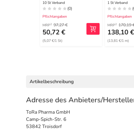
dünn 5x10 cm
15cmx10m 
10 St Verband
1 St Verband
(0)
(
unsteril
Pflichtangaben
Pflichtangaben
97,27 €
170,19 
2
2
MRP
MRP
50,72 €
138,10 
(5,07 €/1 St)
(13,81 €/1 m)
Artikelbeschreibung
Adresse des Anbieters/Herstelle
ToRa Pharma GmbH
Camp-Spich-Str. 6
53842 Troisdorf