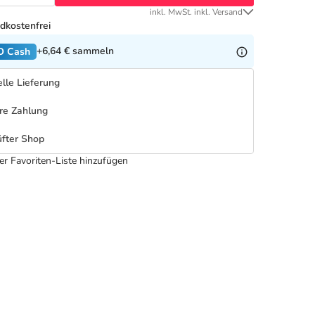
inkl. MwSt. inkl. Versand
dkostenfrei
+6,64 €
sammeln
O Cash
lle Lieferung
re Zahlung
fter Shop
er Favoriten-Liste hinzufügen