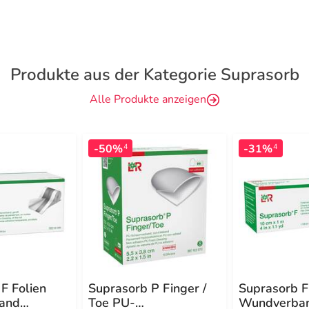
Produkte aus der Kategorie Suprasorb
Alle Produkte anzeigen
-50%
-31%
4
4
F Folien
Suprasorb P Finger /
Suprasorb F
and
Toe PU-
Wundverba