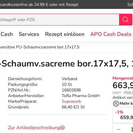
sandkostenfrei ab 34.99 € oder mit Rezept
Sc
 Cash
Services
Rezept einlösen
APO Cash Deals
sensitive PU-Schaumv.sacreme bor.17x17,5
-Schaumv.sacreme bor.17x17,5, 
Mengenrab
Darreichungsform:
Verband
663,
Packungsgröße:
10 St
PZN/Art.Nr.:
16602698
759,
MRP²
Anbieter/Hersteller:
ToRa Pharma GmbH
Artikel ve
Marke/Präparat:
Suprasorb
Mehr k
Grundpreis:
66,40 €/1 St
-1%
659,9
Zur Artikelbeschreibung