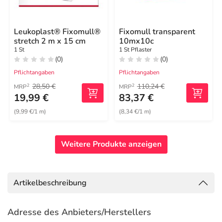
Leukoplast® Fixomull®
Fixomull transparent
stretch 2 m x 15 cm
10mx10c
1 St
1 St Pflaster
(0)
(0)
Pflichtangaben
Pflichtangaben
28,50 €
110,24 €
2
2
MRP
MRP
19,99 €
83,37 €
(9,99 €/1 m)
(8,34 €/1 m)
Weitere Produkte anzeigen
Artikelbeschreibung
Adresse des Anbieters/Herstellers