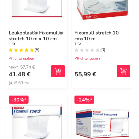
Leukoplast® Fixomull®
Fixomull stretch 10
stretch 10 m x 10 cm
cmx10 m
1 St
1 St
(5)
(0)
Pflichtangaben
Pflichtangaben
57,74 €
2
MRP
41,48 €
55,99 €
(4,15 €/1 m)
-30%
-24%
4
4