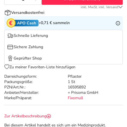
Refluthin, Lasea & Carmenthin Deals
Sport & Fitness
Täglich gut versorgt
inkl. MwSt. inkl. Versand
Versandkostenfrei
Salus Deals
Tierapotheke
+0,71 €
sammeln
APO Cash
Vitamine & Mineralstoffe
Schnelle Lieferung
Sichere Zahlung
Marken
Geprüfter Shop
Zu meiner Favoriten-Liste hinzufügen
Darreichungsform:
Pflaster
Packungsgröße:
1 St
PZN/Art.Nr.:
16595892
Anbieter/Hersteller:
+ Prisoma GmbH
Marke/Präparat:
Fixomull
Zur Artikelbeschreibung
Bei diesem Artikel handelt es sich um ein Medizinprodukt.