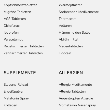
Kopfschmerztabletten
Wärmepflaster
Migräne Tabletten
Sodbrennen Medikamente
ASS Tabletten
Thermacare
Diclofenac
Voltaren
Ibuprofen
Hämorrhoiden Salbe
Paracetamol
Abführmittel
Regelschmerzen Tabletten
Magentabletten
Zahnschmerzen Tabletten
Lidocain
SUPPLEMENTE
ALLERGIEN
Elotrans Reload
Allergie Medikamente
Eiweißpulver
Allergie Tabletten
Melatonin Spray
Augentropfen Allergie
Kollagen
Mometason Nasenspray