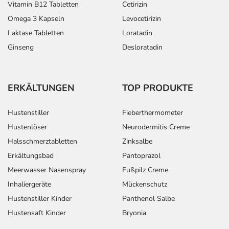
Vitamin B12 Tabletten
Cetirizin
Omega 3 Kapseln
Levocetirizin
Laktase Tabletten
Loratadin
Ginseng
Desloratadin
ERKÄLTUNGEN
TOP PRODUKTE
Hustenstiller
Fieberthermometer
Hustenlöser
Neurodermitis Creme
Halsschmerztabletten
Zinksalbe
Erkältungsbad
Pantoprazol
Meerwasser Nasenspray
Fußpilz Creme
Inhaliergeräte
Mückenschutz
Hustenstiller Kinder
Panthenol Salbe
Hustensaft Kinder
Bryonia