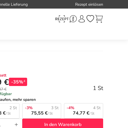
hnelle Lieferung
Rezept einlösen
att
9 €
-35%
4
1 St
47 €
rfügbar
aufen, mehr sparen
2 St
-3%
3 St
-4%
4 St
3 €
75,55 €
74,77 €
/ St
/ St
/ St
In den Warenkorb