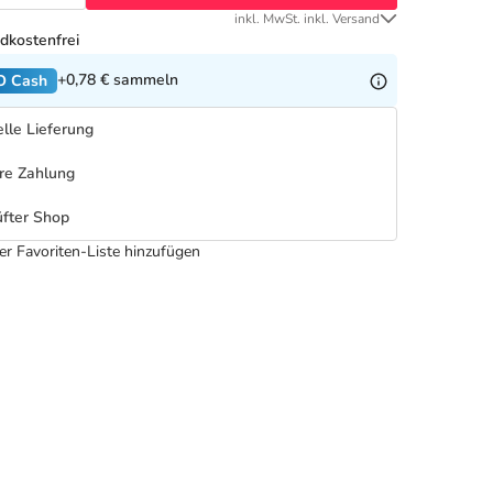
inkl. MwSt. inkl. Versand
dkostenfrei
+0,78 €
sammeln
O Cash
lle Lieferung
re Zahlung
fter Shop
er Favoriten-Liste hinzufügen