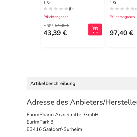
1 St
1 St
(0)
(
Pflichtangaben
Pflichtangaben
54,85 €
2
MRP
43,39 €
97,40 €
Artikelbeschreibung
Adresse des Anbieters/Herstelle
EurimPharm Arzneimittel GmbH
EurimPark 8
83416 Saaldorf-Surheim