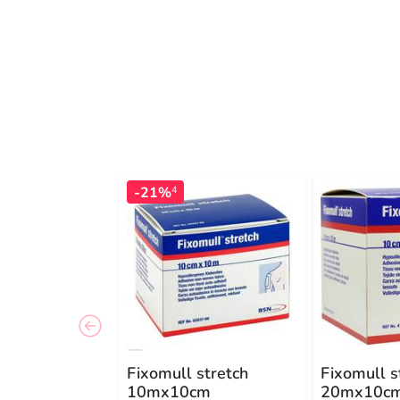
-21%
4
Fixomull stretch
Fixomull s
10mx10cm
20mx10c