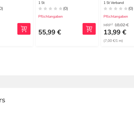
1 St
1 St Verband
0)
(0)
(0)
Pflichtangaben
Pflichtangaben
18,02 €
2
MRP
55,99 €
13,99 €
(7,00 €/1 m)
rs