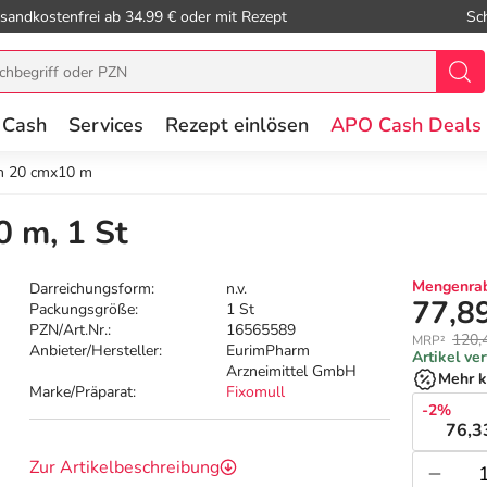
sandkostenfrei ab 34.99 € oder mit Rezept
Sc
 Cash
Services
Rezept einlösen
APO Cash Deals
ch 20 cmx10 m
0 m, 1 St
Mengenrab
Darreichungsform:
n.v.
77,8
Packungsgröße:
1 St
PZN/Art.Nr.:
16565589
120,
MRP²
Anbieter/Hersteller:
EurimPharm
Artikel ve
Arzneimittel GmbH
Mehr k
Marke/Präparat:
Fixomull
-2%
76,3
Zur Artikelbeschreibung