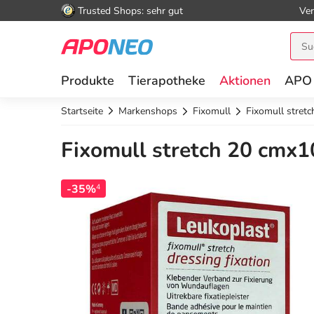
Trusted Shops: sehr gut
Ver
Produkte
Tierapotheke
Aktionen
APO
Startseite
Markenshops
Fixomull
Fixomull stret
Fixomull stretch 20 cmx1
-35%
4