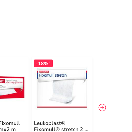
-18%
4
Fixomull
Leukoplast®
Fixomull stre
cmx2 m
Fixomull® stretch 2 m
cmx10 m