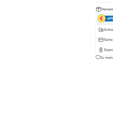
Versan
AP
Schne
Siche
Geprü
Zu mein