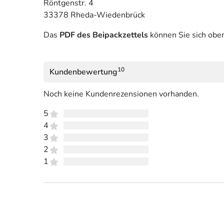
Röntgenstr. 4
33378 Rheda-Wiedenbrück
Das
PDF des Beipackzettels
können Sie sich obe
10
Kundenbewertung
Noch keine Kundenrezensionen vorhanden.
5
4
3
2
1