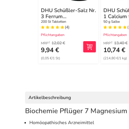
DHU Schüßler-Salz Nr.
DHU Schüß
3 Ferrum
1 Calcium
phosphoricum D12
Salbe N D
200 St Tabletten
50 g Salbe
(4)
(
Tabletten
Pflichtangaben
Pflichtangaben
12,02 €
13,40 €
2
2
MRP
MRP
9,94 €
10,74 €
(0,05 €/1 St)
(214,80 €/1 kg)
Artikelbeschreibung
Biochemie Pflüger 7 Magnesium
Homöopathisches Arzneimittel