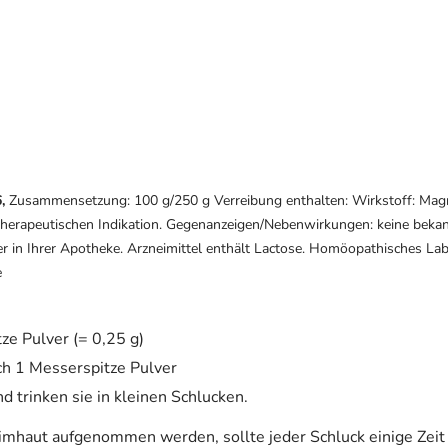
,
Zusammensetzung: 100 g/250 g Verreibung enthalten: Wirkstoff: Magne
herapeutischen Indikation. Gegenanzeigen/Nebenwirkungen: keine bekan
oder in Ihrer Apotheke. Arzneimittel enthält Lactose. Homöopathisches 
e
ze Pulver (= 0,25 g)
ich 1 Messerspitze Pulver
d trinken sie in kleinen Schlucken.
imhaut aufgenommen werden, sollte jeder Schluck einige Zei