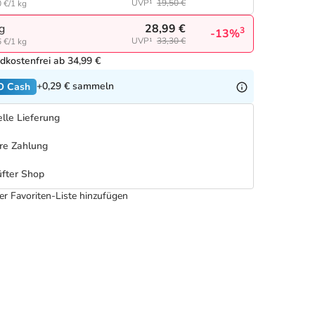
UVP¹
19,50 €
 €/1 kg
28,99 €
g
3
-13%
UVP¹
33,30 €
 €/1 kg
dkostenfrei ab 34,99 €
+0,29 €
sammeln
O Cash
lle Lieferung
re Zahlung
fter Shop
er Favoriten-Liste hinzufügen