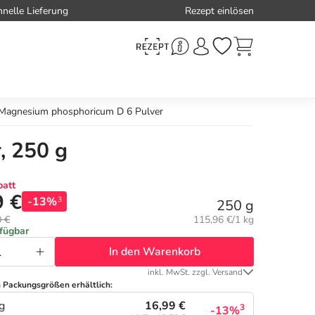
hnelle Lieferung
Rezept einlösen
 Magnesium phosphoricum D 6 Pulver
, 250 g
att
9 €
-13%
3
250 g
Grundpreis:
0 €
115,96 €/1 kg
rfügbar
In den Warenkorb
inkl. MwSt. zzgl. Versand
n Packungsgrößen erhältlich:
16,99 €
g
3
-13%