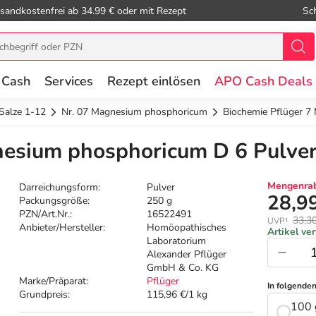
sandkostenfrei ab 34.99 € oder mit Rezept
Sc
 Cash
Services
Rezept einlösen
APO Cash Deals
Salze 1-12
Nr. 07 Magnesium phosphoricum
Biochemie Pflüger 7
nesium phosphoricum D 6 Pulver
Mengenrab
Darreichungsform:
Pulver
28,9
Packungsgröße:
250 g
PZN/Art.Nr.:
16522491
33,3
UVP¹
Anbieter/Hersteller:
Homöopathisches
Artikel ve
Laboratorium
Alexander Pflüger
GmbH & Co. KG
Marke/Präparat:
Pflüger
In folgende
Grundpreis:
115,96 €/1 kg
100 