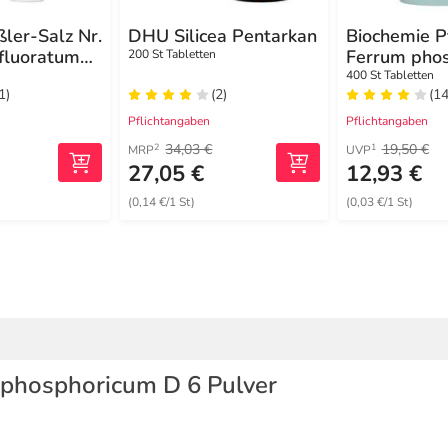
ler-Salz Nr.
DHU Silicea Pentarkan
Biochemie P
 fluoratum
Ferrum pho
200 St Tabletten
4
D 12 Tablet
400 St Tabletten
1)
(2)
(14
Pflichtangaben
Pflichtangaben
34,03 €
19,50 €
2
1
MRP
UVP
27,05 €
12,93 €
(0,14 €/1 St)
(0,03 €/1 St)
 phosphoricum D 6 Pulver