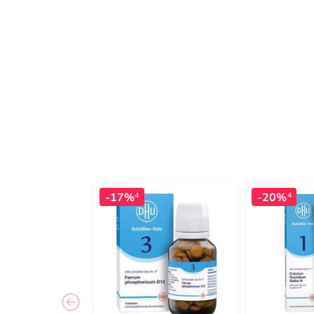
-17%
-20%
4
4