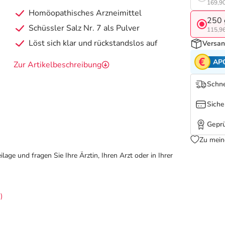
169,90
Homöopathisches Arzneimittel
250 
Schüssler Salz Nr. 7 als Pulver
115,96
Löst sich klar und rückstandslos auf
Versan
AP
Zur Artikelbeschreibung
Schne
Siche
Geprü
Zu mein
ge und fragen Sie Ihre Ärztin, Ihren Arzt oder in Ihrer
)