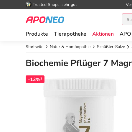
Trusted Shops: sehr gut
Ver
Produkte
Tierapotheke
Aktionen
APO
Startseite
Natur & Homöopathie
Schüßler-Salze
Biochemie Pflüger 7 Mag
-13%
3