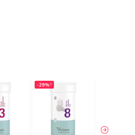
-29%
-15%
3
4