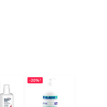
-20%
-17%
3
3