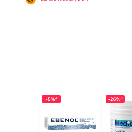
-5%
-26%
4
3