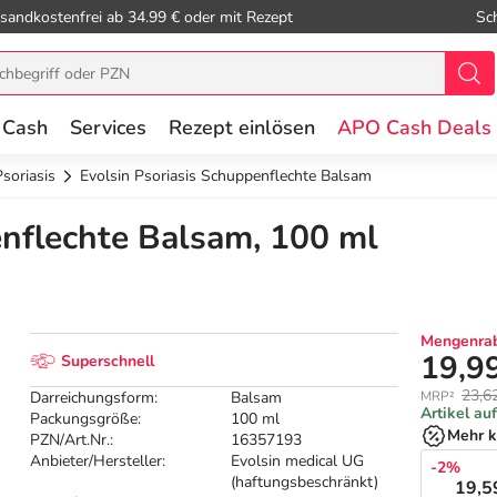
sandkostenfrei ab 34.99 € oder mit Rezept
Sc
 Cash
Services
Rezept einlösen
APO Cash Deals
Psoriasis
Evolsin Psoriasis Schuppenflechte Balsam
enflechte Balsam, 100 ml
Mengenrab
19,9
Superschnell
23,6
Darreichungsform:
Balsam
MRP²
Artikel au
Packungsgröße:
100 ml
Mehr k
PZN/Art.Nr.:
16357193
Anbieter/Hersteller:
Evolsin medical UG
-2%
(haftungsbeschränkt)
19,5