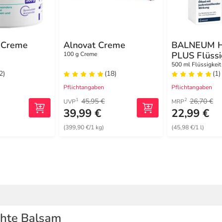
 Creme
Alnovat Creme
BALNEUM 
PLUS Flüssi
100 g Creme
Badezusatz
500 ml Flüssigkeit
2)
(18)
(1)
Pflichtangaben
Pflichtangaben
45,95 €
26,70 €
1
2
UVP
MRP
39,99 €
22,99 €
(399,90 €/1 kg)
(45,98 €/1 l)
chte Balsam