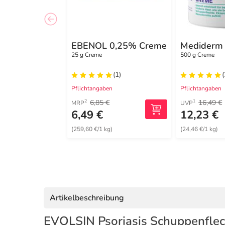
EBENOL 0,25% Creme
Mediderm
25 g Creme
500 g Creme
(1)
(
Pflichtangaben
Pflichtangaben
6,85 €
16,49 €
2
1
MRP
UVP
6,49 €
12,23 €
(259,60 €/1 kg)
(24,46 €/1 kg)
Artikelbeschreibung
EVOLSIN Psoriasis Schuppenfle