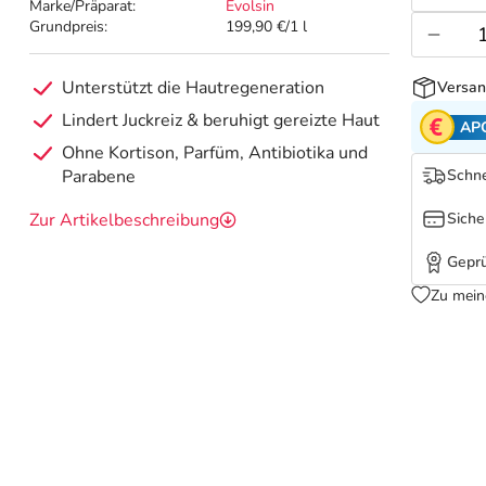
Marke/Präparat:
Evolsin
Grundpreis:
199,90 €/1 l
Unterstützt die Hautregeneration
Versan
Lindert Juckreiz & beruhigt gereizte Haut
AP
Ohne Kortison, Parfüm, Antibiotika und
Parabene
Schne
Zur Artikelbeschreibung
Siche
Geprü
Zu mein