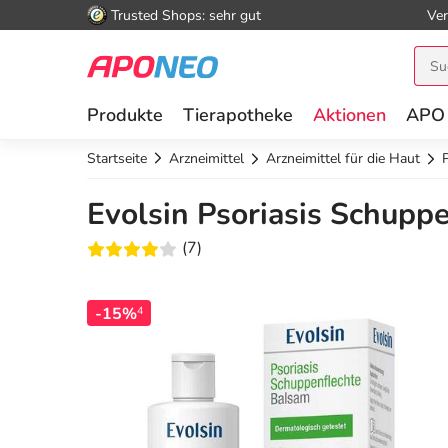
Trusted Shops: sehr gut
Ver
Produkte
Tierapotheke
Aktionen
APO
Startseite
Arzneimittel
Arzneimittel für die Haut
Evolsin Psoriasis Schupp
(7)
-15%
4