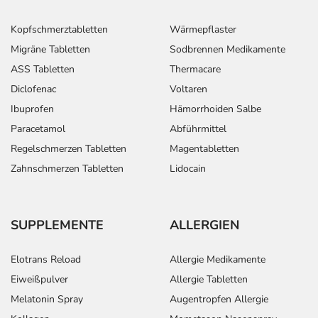
Kopfschmerztabletten
Wärmepflaster
Migräne Tabletten
Sodbrennen Medikamente
ASS Tabletten
Thermacare
Diclofenac
Voltaren
Ibuprofen
Hämorrhoiden Salbe
Paracetamol
Abführmittel
Regelschmerzen Tabletten
Magentabletten
Zahnschmerzen Tabletten
Lidocain
SUPPLEMENTE
ALLERGIEN
Elotrans Reload
Allergie Medikamente
Eiweißpulver
Allergie Tabletten
Melatonin Spray
Augentropfen Allergie