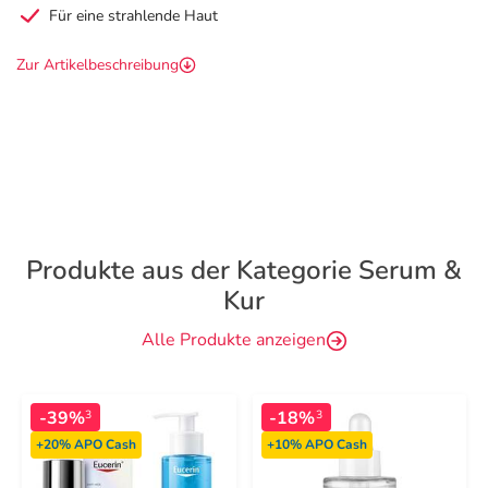
Für eine strahlende Haut
Zur Artikelbeschreibung
Produkte aus der Kategorie Serum &
Kur
Alle Produkte anzeigen
-39%
-18%
3
3
+20%
APO Cash
+10%
APO Cash