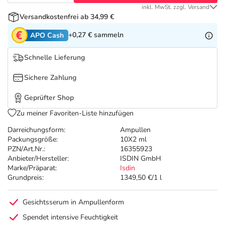
Refluthin, Lasea & Carmenthin Deals
Sport & Fitness
Täglich gut versorgt
inkl. MwSt. zzgl. Versand
Versandkostenfrei ab 34,99 €
Salus Deals
Tierapotheke
+0,27 €
sammeln
APO Cash
Schnelle Lieferung
Vitamine & Mineralstoffe
Sichere Zahlung
Marken
Geprüfter Shop
Zu meiner Favoriten-Liste hinzufügen
Darreichungsform:
Ampullen
Packungsgröße:
10X2 ml
PZN/Art.Nr.:
16355923
Anbieter/Hersteller:
ISDIN GmbH
Marke/Präparat:
Isdin
Grundpreis:
1349,50 €/1 l
Gesichtsserum in Ampullenform
Spendet intensive Feuchtigkeit