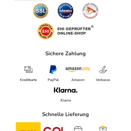
Adresse des Anbieters/Herstellers
ISDIN GmbH
Luise-Ulrich-Str. 20
80636 München
elektronische Adresse: www.isdin.com/de/
Sichere Zahlung
Angaben gem. EU-Produktsicherheitsverordnung (GPSR)
anzeigen
Kreditkarte
PayPal
Amazon
Vorkasse
Klarna
Schnelle Lieferung