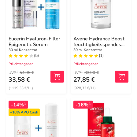
Eucerin Hyaluron-Filler
Avene Hydrance Boost
Epigenetic Serum
feuchtigkeitsspendes
Serum-Konzentrat
30 ml Konzentrat
30 ml Konzentrat
(5)
(1)
Pflichtangaben
Pflichtangaben
54,95 €
33,90 €
1
1
UVP
UVP
33,58 €
27,85 €
(1119,33 €/1 l)
(928,33 €/1 l)
-14%
-16%
3
3
+10%
APO Cash