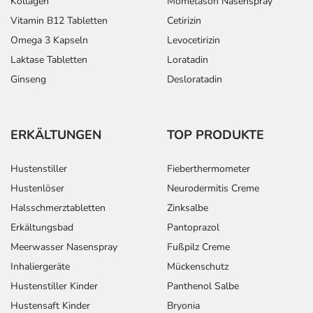
Kollagen
Mometason Nasenspray
Vitamin B12 Tabletten
Cetirizin
Omega 3 Kapseln
Levocetirizin
Laktase Tabletten
Loratadin
Ginseng
Desloratadin
ERKÄLTUNGEN
TOP PRODUKTE
Hustenstiller
Fieberthermometer
Hustenlöser
Neurodermitis Creme
Halsschmerztabletten
Zinksalbe
Erkältungsbad
Pantoprazol
Meerwasser Nasenspray
Fußpilz Creme
Inhaliergeräte
Mückenschutz
Hustenstiller Kinder
Panthenol Salbe
Hustensaft Kinder
Bryonia