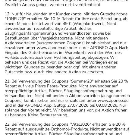
Zweifeln Anlass geben, werden nicht veröffentlicht.
12: Nur für Neukunden mit Kundenkonto. Mit dem Gutscheincode
"10NEU26" erhalten Sie 10 % Rabatt für Ihre erste Bestellung, ab
einem Mindestbestellwert von 49 € (Warenkorbwert). Nicht
anwendbar auf rezeptpflichtige Artikel, Bücher,
Säuglingsanfangsnahrung und Versandkosten sowie bei
Bestellungen über Vergleichsportale. Nicht mit anderen
Aktionsvorteilen (ausgenommen Coupons) kombinierbar und nur
einzulösen unter www.aponeo.de oder in der APONEO App. Nach
Eingabe des Gutscheincodes im Warenkorb, wird der Wert des
Vorteils automatisch vom Rechnungsbetrag abgezogen. Wir
behalten uns das Recht vor, die Aktionen bei Vorliegen eines
wichtigen Grundes zu beenden oder ggf. mit einem anderen
Gutschein bzw. durch eine andere Aktion zu ersetzen.
21: Bei Verwendung des Coupons "Summer20" erhalten Sie 20 %
Rabatt auf viele Pierre Fabre-Produkte. Nicht anwendbar auf
rezeptpflichtige Artikel, Bücher, Säuglingsanfangsnahrung und
Versandkosten. Nicht mit anderen Aktionsvorteilen (ausgenommen
Coupons) kombinierbar und nur einzulösen unter www.aponeo.de
und in der APONEO App. Gültig: 27.07.2026 bis 09.08.2026. Nur
solange der Vorrat reicht. Wir behalten uns vor, die Aktion früher
zu beenden. Keine Barauszahlung.
22: Bei Verwendung des Coupons "Vital2026" erhalten Sie 20 %
Rabatt auf ausgewählte Orthomol-Produkte. Nicht anwendbar auf
rezeptpflichtige Artikel, Bücher, Säuglingsanfangsnahrung und