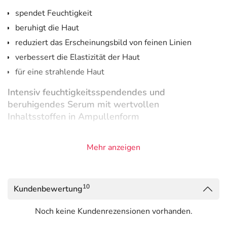
spendet Feuchtigkeit
beruhigt die Haut
reduziert das Erscheinungsbild von feinen Linien
verbessert die Elastizität der Haut
für eine strahlende Haut
Intensiv feuchtigkeitsspendendes und
beruhigendes Serum mit wertvollen
Inhaltsstoffen in Ampullenform
Hyaluronsäure:
eine Kombination aus Hyaluronsäure-
Mehr anzeigen
Molekülen mit mittlerem und niedrigem
Molekulargewicht, die die Feuchtigkeit in der Haut
aufnimmt und speichert. Müde aussehende Haut erstrahlt
und Mimikfalten verblassen.
10
Kundenbewertung
HydraFilm:
verstärkt die feuchtigkeitsspendende
Noch keine Kundenrezensionen vorhanden.
Wirkung der Hyaluronsäure durch die Bildung eines