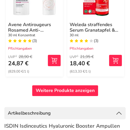
Avene Antirougeurs
Weleda straffendes
Rosamed Anti-
Serum Granatapfel &
Rötungen Konzentrat
Maca
30 ml Konzentrat
30 ml
(3)
(3)
Pflichtangaben
Pflichtangaben
28,90 €
21,95 €
1
1
UVP
UVP
24,87 €
18,40 €
(829,00 €/1 l)
(613,33 €/1 l)
Weitere Produkte anzeigen
Artikelbeschreibung
ISDIN Isdinceutics Hyaluronic Booster Ampullen