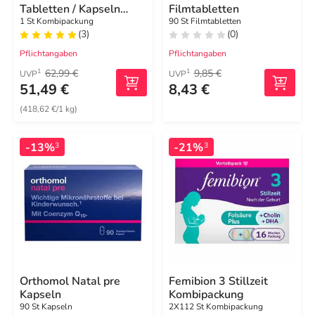
Tabletten / Kapseln
Filmtabletten
Kombipackung
1 St Kombipackung
90 St Filmtabletten
(3)
(0)
Pflichtangaben
Pflichtangaben
62,99 €
9,85 €
1
1
UVP
UVP
51,49 €
8,43 €
(418,62 €/1 kg)
-13%
-21%
3
3
Orthomol Natal pre
Femibion 3 Stillzeit
Kapseln
Kombipackung
90 St Kapseln
2X112 St Kombipackung