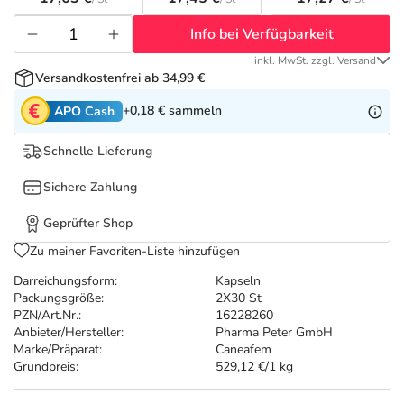
Refluthin, Lasea & Carmenthin Deals
Sport & Fitness
Täglich gut versorgt
Info bei Verfügbarkeit
Salus Deals
Tierapotheke
inkl. MwSt. zzgl. Versand
Versandkostenfrei ab 34,99 €
Vitamine & Mineralstoffe
+0,18 €
sammeln
APO Cash
Schnelle Lieferung
Marken
Sichere Zahlung
Geprüfter Shop
Zu meiner Favoriten-Liste hinzufügen
Darreichungsform:
Kapseln
Packungsgröße:
2X30 St
PZN/Art.Nr.:
16228260
Anbieter/Hersteller:
Pharma Peter GmbH
Marke/Präparat:
Caneafem
Grundpreis:
529,12 €/1 kg