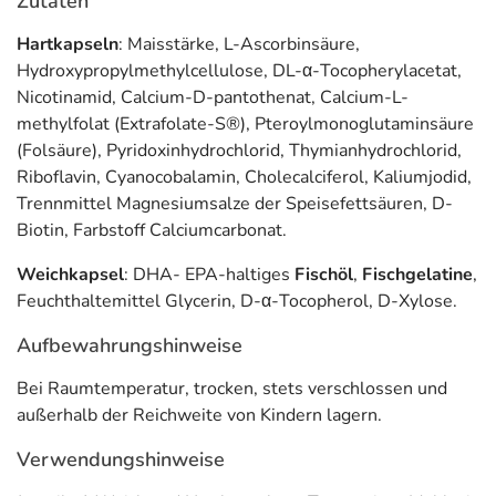
Zutaten
Hartkapseln
: Maisstärke, L-Ascorbinsäure,
Hydroxypropylmethylcellulose, DL-α-Tocopherylacetat,
Nicotinamid, Calcium-D-pantothenat, Calcium-L-
methylfolat (Extrafolate-S®), Pteroylmonoglutaminsäure
(Folsäure), Pyridoxinhydrochlorid, Thymianhydrochlorid,
Riboflavin, Cyanocobalamin, Cholecalciferol, Kaliumjodid,
Trennmittel Magnesiumsalze der Speisefettsäuren, D-
Biotin, Farbstoff Calciumcarbonat.
Weichkapsel
: DHA- EPA-haltiges
Fischöl
,
Fischgelatine
,
Feuchthaltemittel Glycerin, D-α-Tocopherol, D-Xylose.
Aufbewahrungshinweise
Bei Raumtemperatur, trocken, stets verschlossen und
außerhalb der Reichweite von Kindern lagern.
Verwendungshinweise