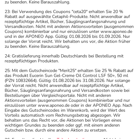
zu beenden. Keine Barauszahlung.
23: Bei Verwendung des Coupons "ceta20" erhalten Sie 20 %
Rabatt auf ausgewählte Cetaphil-Produkte. Nicht anwendbar auf
rezeptpflichtige Artikel, Bücher, Säuglingsanfangsnahrung und
Versandkosten. Nicht mit anderen Aktionsvorteilen (ausgenommen
Coupons) kombinierbar und nur einzulösen unter www.aponeo.de
und in der APONEO App. Gültig: 01.08.2026 bis 01.09.2026. Nur
solange der Vorrat reicht. Wir behalten uns vor, die Aktion früher
zu beenden. Keine Barauszahlung.
24: Gratislieferung innerhalb Deutschlands bei Bestellung mit
rezeptpflichtigen Produkten.
25: Mit dem Gutscheincode "Merit25" erhalten Sie 25 % Rabatt auf
das Produkt Eucerin Sun Gel-Creme Oil Control LSF 50+, 50 ml
(PZN 10832664). Gültig: 01.08.2026 bis 31.08.2026. Nur solange
der Vorrat reicht. Nicht anwendbar auf rezeptpflichtige Artikel,
Bücher, Säuglingsanfangsnahrung und Versandkosten sowie bei
Bestellungen über Vergleichsportale. Nicht mit anderen
Aktionsvorteilen (ausgenommen Coupons) kombinierbar und nur
einzulösen unter www.aponeo.de oder in der APONEO App. Nach
Eingabe des Gutscheincodes im Warenkorb, wird der Wert des
Vorteils automatisch vom Rechnungsbetrag abgezogen. Wir
behalten uns das Recht vor, die Aktionen bei Vorliegen eines
wichtigen Grundes zu beenden oder ggf. mit einem anderen
Gutschein bzw. durch eine andere Aktion zu ersetzen.