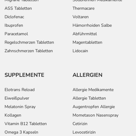
ASS Tabletten
Thermacare
Diclofenac
Voltaren
Ibuprofen
Hämorrhoiden Salbe
Paracetamol
Abführmittel
Regelschmerzen Tabletten
Magentabletten
Zahnschmerzen Tabletten
Lidocain
SUPPLEMENTE
ALLERGIEN
Elotrans Reload
Allergie Medikamente
Eiweißpulver
Allergie Tabletten
Melatonin Spray
Augentropfen Allergie
Kollagen
Mometason Nasenspray
Vitamin B12 Tabletten
Cetirizin
Omega 3 Kapseln
Levocetirizin