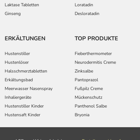
Laktase Tabletten
Loratadin
Ginseng
Desloratadin
ERKÄLTUNGEN
TOP PRODUKTE
Hustenstiller
Fieberthermometer
Hustenlöser
Neurodermitis Creme
Halsschmerztabletten
Zinksalbe
Erkältungsbad
Pantoprazol
Meerwasser Nasenspray
Fußpilz Creme
Inhaliergeräte
Mückenschutz
Hustenstiller Kinder
Panthenol Salbe
Hustensaft Kinder
Bryonia