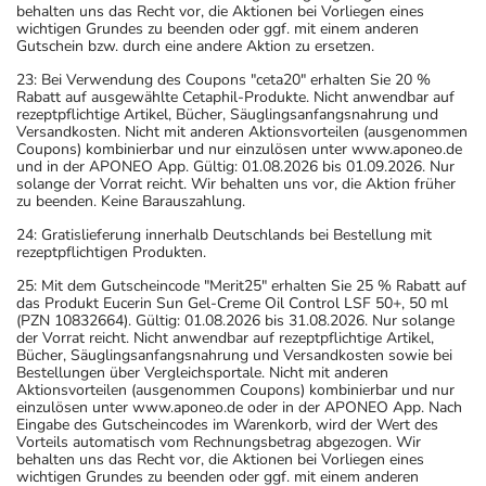
behalten uns das Recht vor, die Aktionen bei Vorliegen eines
wichtigen Grundes zu beenden oder ggf. mit einem anderen
Gutschein bzw. durch eine andere Aktion zu ersetzen.
23: Bei Verwendung des Coupons "ceta20" erhalten Sie 20 %
Rabatt auf ausgewählte Cetaphil-Produkte. Nicht anwendbar auf
rezeptpflichtige Artikel, Bücher, Säuglingsanfangsnahrung und
Versandkosten. Nicht mit anderen Aktionsvorteilen (ausgenommen
Coupons) kombinierbar und nur einzulösen unter www.aponeo.de
und in der APONEO App. Gültig: 01.08.2026 bis 01.09.2026. Nur
solange der Vorrat reicht. Wir behalten uns vor, die Aktion früher
zu beenden. Keine Barauszahlung.
24: Gratislieferung innerhalb Deutschlands bei Bestellung mit
rezeptpflichtigen Produkten.
25: Mit dem Gutscheincode "Merit25" erhalten Sie 25 % Rabatt auf
das Produkt Eucerin Sun Gel-Creme Oil Control LSF 50+, 50 ml
(PZN 10832664). Gültig: 01.08.2026 bis 31.08.2026. Nur solange
der Vorrat reicht. Nicht anwendbar auf rezeptpflichtige Artikel,
Bücher, Säuglingsanfangsnahrung und Versandkosten sowie bei
Bestellungen über Vergleichsportale. Nicht mit anderen
Aktionsvorteilen (ausgenommen Coupons) kombinierbar und nur
einzulösen unter www.aponeo.de oder in der APONEO App. Nach
Eingabe des Gutscheincodes im Warenkorb, wird der Wert des
Vorteils automatisch vom Rechnungsbetrag abgezogen. Wir
behalten uns das Recht vor, die Aktionen bei Vorliegen eines
wichtigen Grundes zu beenden oder ggf. mit einem anderen