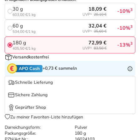
Refluthin, Lasea & Carmenthin Deals
Sport & Fitness
Sommerpflege für Haar und Kopfhaut
18,09 €
30 g
3
-10%
UVP¹
20,10 €
603,00 €/1 kg
Salus Deals
Tierapotheke
Täglich gut versorgt
32,04 €
60 g
3
-10%
UVP¹
35,60 €
534,00 €/1 kg
Vitamine & Mineralstoffe
72,99 €
180 g
3
-13%
UVP¹
83,50 €
405,50 €/1 kg
Marken
Versandkostenfrei
+0,73 €
sammeln
APO Cash
Schnelle Lieferung
Sichere Zahlung
Geprüfter Shop
Zu meiner Favoriten-Liste hinzufügen
Darreichungsform:
Pulver
Packungsgröße:
180 g
PZN/Art.Nr.:
16024103