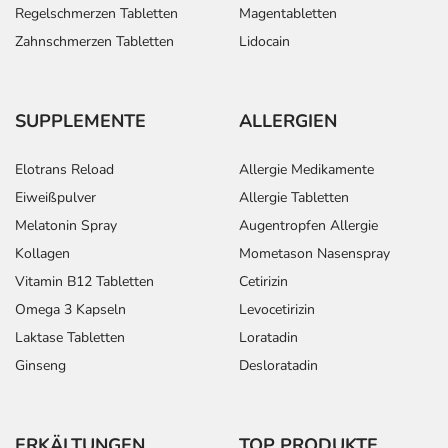
Regelschmerzen Tabletten
Magentabletten
Zahnschmerzen Tabletten
Lidocain
SUPPLEMENTE
ALLERGIEN
Elotrans Reload
Allergie Medikamente
Eiweißpulver
Allergie Tabletten
Melatonin Spray
Augentropfen Allergie
Kollagen
Mometason Nasenspray
Vitamin B12 Tabletten
Cetirizin
Omega 3 Kapseln
Levocetirizin
Laktase Tabletten
Loratadin
Ginseng
Desloratadin
ERKÄLTUNGEN
TOP PRODUKTE