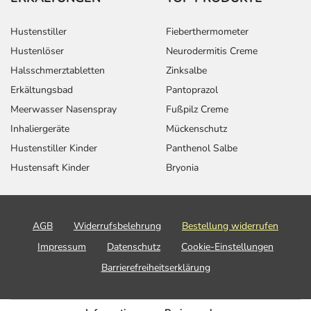
Hustenstiller
Fieberthermometer
Hustenlöser
Neurodermitis Creme
Halsschmerztabletten
Zinksalbe
Erkältungsbad
Pantoprazol
Meerwasser Nasenspray
Fußpilz Creme
Inhaliergeräte
Mückenschutz
Hustenstiller Kinder
Panthenol Salbe
Hustensaft Kinder
Bryonia
AGB
Widerrufsbelehrung
Bestellung widerrufen
Impressum
Datenschutz
Cookie-Einstellungen
Barrierefreiheitserklärung