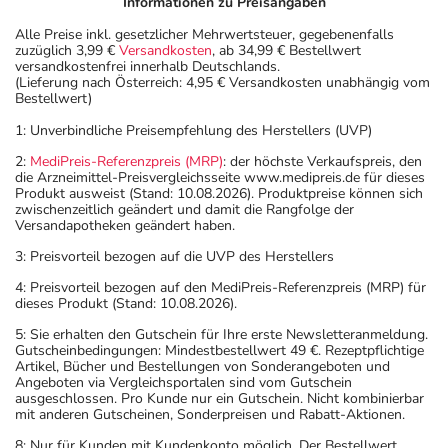
Informationen zu Preisangaben
Alle Preise inkl. gesetzlicher Mehrwertsteuer, gegebenenfalls
zuzüglich 3,99 €
Versandkosten
, ab 34,99 € Bestellwert
versandkostenfrei innerhalb Deutschlands.
(Lieferung nach Österreich: 4,95 € Versandkosten unabhängig vom
Bestellwert)
1: Unverbindliche Preisempfehlung des Herstellers (UVP)
2:
MediPreis-Referenzpreis (MRP)
: der höchste Verkaufspreis, den
die Arzneimittel-Preisvergleichsseite www.medipreis.de für dieses
Produkt ausweist (Stand: 10.08.2026). Produktpreise können sich
zwischenzeitlich geändert und damit die Rangfolge der
Versandapotheken geändert haben.
3: Preisvorteil bezogen auf die UVP des Herstellers
4: Preisvorteil bezogen auf den MediPreis-Referenzpreis (MRP) für
dieses Produkt (Stand: 10.08.2026).
5: Sie erhalten den Gutschein für Ihre erste Newsletteranmeldung.
Gutscheinbedingungen: Mindestbestellwert 49 €. Rezeptpflichtige
Artikel, Bücher und Bestellungen von Sonderangeboten und
Angeboten via Vergleichsportalen sind vom Gutschein
ausgeschlossen. Pro Kunde nur ein Gutschein. Nicht kombinierbar
mit anderen Gutscheinen, Sonderpreisen und Rabatt-Aktionen.
8: Nur für Kunden mit Kundenkonto möglich. Der Bestellwert