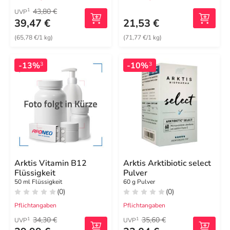
43,80 €
1
UVP
39,47 €
21,53 €
(65,78 €/1 kg)
(71,77 €/1 kg)
-13%
-10%
3
3
Arktis Vitamin B12
Arktis Arktibiotic select
Flüssigkeit
Pulver
50 ml Flüssigkeit
60 g Pulver
(0)
(0)
Pflichtangaben
Pflichtangaben
34,30 €
35,60 €
1
1
UVP
UVP