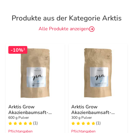
Produkte aus der Kategorie Arktis
Alle Produkte anzeigen
-10%
3
Arktis Grow
Arktis Grow
Akazienbaumsaft-
Akazienbaumsaft-
Pulver Nachfüllpack
Pulver Nachfüllpack
600 g Pulver
300 g Pulver
(1)
(1)
Pflichtangaben
Pflichtangaben