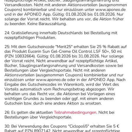
rezeptpflichtige Artikel, Bücher, Säuglingsanfangsnahrung und
Versandkosten. Nicht mit anderen Aktionsvorteilen (ausgenommen
Coupons) kombinierbar und nur einzulösen unter www.aponeo.de
und in der APONEO App. Gültig: 01.08.2026 bis 01.09.2026. Nur
solange der Vorrat reicht. Wir behalten uns vor, die Aktion früher
zu beenden. Keine Barauszahlung.
24: Gratislieferung innerhalb Deutschlands bei Bestellung mit
rezeptpflichtigen Produkten.
25: Mit dem Gutscheincode "Merit25" erhalten Sie 25 % Rabatt auf
das Produkt Eucerin Sun Gel-Creme Oil Control LSF 50+, 50 ml
(PZN 10832664). Gültig: 01.08.2026 bis 31.08.2026. Nur solange
der Vorrat reicht. Nicht anwendbar auf rezeptpflichtige Artikel,
Bücher, Säuglingsanfangsnahrung und Versandkosten sowie bei
Bestellungen über Vergleichsportale. Nicht mit anderen
Aktionsvorteilen (ausgenommen Coupons) kombinierbar und nur
einzulösen unter www.aponeo.de oder in der APONEO App. Nach
Eingabe des Gutscheincodes im Warenkorb, wird der Wert des
Vorteils automatisch vom Rechnungsbetrag abgezogen. Wir
behalten uns das Recht vor, die Aktionen bei Vorliegen eines
wichtigen Grundes zu beenden oder ggf. mit einem anderen
Gutschein bzw. durch eine andere Aktion zu ersetzen.
26: Es gelten die aktuellen
Teilnahmebedingungen
. Nicht bei
Bestellungen über Vergleichsportale.
30: Bei Verwendung des Coupons "Ciclopoli5" erhalten Sie 5 €
Rabatt auf PZN 8907142. Nicht anwendbar auf rezeptpflichtige