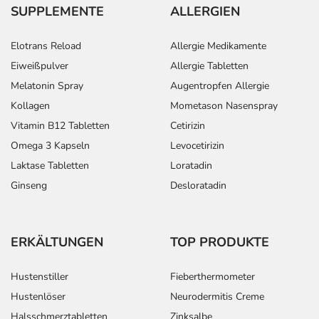
SUPPLEMENTE
ALLERGIEN
Elotrans Reload
Allergie Medikamente
Eiweißpulver
Allergie Tabletten
Melatonin Spray
Augentropfen Allergie
Kollagen
Mometason Nasenspray
Vitamin B12 Tabletten
Cetirizin
Omega 3 Kapseln
Levocetirizin
Laktase Tabletten
Loratadin
Ginseng
Desloratadin
ERKÄLTUNGEN
TOP PRODUKTE
Hustenstiller
Fieberthermometer
Hustenlöser
Neurodermitis Creme
Halsschmerztabletten
Zinksalbe