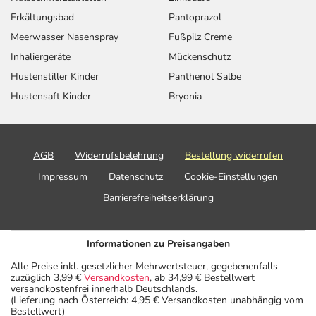
Erkältungsbad
Pantoprazol
Meerwasser Nasenspray
Fußpilz Creme
Inhaliergeräte
Mückenschutz
Hustenstiller Kinder
Panthenol Salbe
Hustensaft Kinder
Bryonia
AGB
Widerrufsbelehrung
Bestellung widerrufen
Impressum
Datenschutz
Cookie-Einstellungen
Barrierefreiheitserklärung
Informationen zu Preisangaben
Alle Preise inkl. gesetzlicher Mehrwertsteuer, gegebenenfalls
zuzüglich 3,99 €
Versandkosten
, ab 34,99 € Bestellwert
versandkostenfrei innerhalb Deutschlands.
(Lieferung nach Österreich: 4,95 € Versandkosten unabhängig vom
Bestellwert)