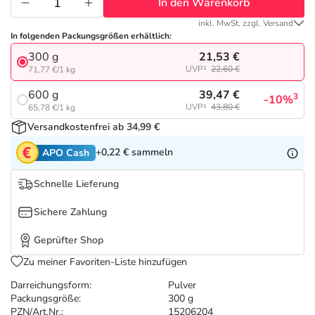
Refluthin, Lasea & Carmenthin Deals
Sport & Fitness
Täglich gut versorgt
In den Warenkorb
inkl. MwSt. zzgl. Versand
In folgenden Packungsgrößen erhältlich:
Salus Deals
Tierapotheke
21,53 €
300 g
UVP¹
22,60 €
71,77 €/1 kg
Vitamine & Mineralstoffe
39,47 €
600 g
3
-10%
UVP¹
43,80 €
65,78 €/1 kg
Marken
Versandkostenfrei ab 34,99 €
+0,22 €
sammeln
APO Cash
Schnelle Lieferung
Sichere Zahlung
Geprüfter Shop
Zu meiner Favoriten-Liste hinzufügen
Darreichungsform:
Pulver
Packungsgröße:
300 g
PZN/Art.Nr.:
15206204