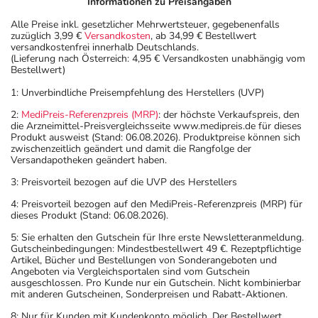
Informationen zu Preisangaben
Alle Preise inkl. gesetzlicher Mehrwertsteuer, gegebenenfalls
zuzüglich 3,99 €
Versandkosten
, ab 34,99 € Bestellwert
versandkostenfrei innerhalb Deutschlands.
(Lieferung nach Österreich: 4,95 € Versandkosten unabhängig vom
Bestellwert)
1: Unverbindliche Preisempfehlung des Herstellers (UVP)
2:
MediPreis-Referenzpreis (MRP)
: der höchste Verkaufspreis, den
die Arzneimittel-Preisvergleichsseite www.medipreis.de für dieses
Produkt ausweist (Stand: 06.08.2026). Produktpreise können sich
zwischenzeitlich geändert und damit die Rangfolge der
Versandapotheken geändert haben.
3: Preisvorteil bezogen auf die UVP des Herstellers
4: Preisvorteil bezogen auf den MediPreis-Referenzpreis (MRP) für
dieses Produkt (Stand: 06.08.2026).
5: Sie erhalten den Gutschein für Ihre erste Newsletteranmeldung.
Gutscheinbedingungen: Mindestbestellwert 49 €. Rezeptpflichtige
Artikel, Bücher und Bestellungen von Sonderangeboten und
Angeboten via Vergleichsportalen sind vom Gutschein
ausgeschlossen. Pro Kunde nur ein Gutschein. Nicht kombinierbar
mit anderen Gutscheinen, Sonderpreisen und Rabatt-Aktionen.
8: Nur für Kunden mit Kundenkonto möglich. Der Bestellwert