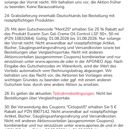
solange der Vorrat reicht. Wir behalten uns vor, die Aktion früher
zu beenden. Keine Barauszahlung.
24: Gratislieferung innerhalb Deutschlands bei Bestellung mit
rezeptpflichtigen Produkten.
25: Mit dem Gutscheincode "Merit25" erhalten Sie 25 % Rabatt auf
das Produkt Eucerin Sun Gel-Creme Oil Control LSF 50+, 50 ml
(PZN 10832664). Gültig: 01.08.2026 bis 31.08.2026. Nur solange
der Vorrat reicht. Nicht anwendbar auf rezeptpflichtige Artikel,
Bücher, Säuglingsanfangsnahrung und Versandkosten sowie bei
Bestellungen über Vergleichsportale. Nicht mit anderen
Aktionsvorteilen (ausgenommen Coupons) kombinierbar und nur
einzulösen unter www.aponeo.de oder in der APONEO App. Nach
Eingabe des Gutscheincodes im Warenkorb, wird der Wert des
Vorteils automatisch vom Rechnungsbetrag abgezogen. Wir
behalten uns das Recht vor, die Aktionen bei Vorliegen eines
wichtigen Grundes zu beenden oder ggf. mit einem anderen
Gutschein bzw. durch eine andere Aktion zu ersetzen.
26: Es gelten die aktuellen
Teilnahmebedingungen
. Nicht bei
Bestellungen über Vergleichsportale.
30: Bei Verwendung des Coupons "Ciclopoli5" erhalten Sie 5 €
Rabatt auf PZN 8907142. Nicht anwendbar auf rezeptpflichtige
Artikel, Bücher, Säuglingsanfangsnahrung und Versandkosten.
Nicht mit anderen Aktionsvorteilen (ausgenommen Coupons)
kombinierbar und nur einzulösen unter www.aponeo.de und in der