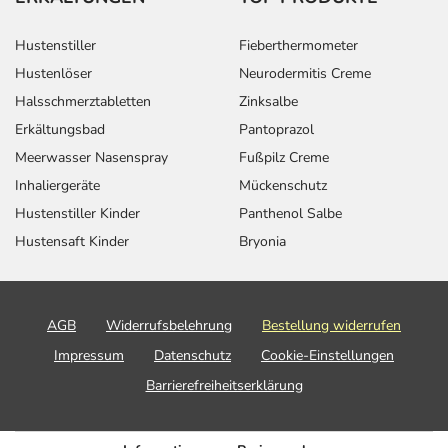
Hustenstiller
Fieberthermometer
Hustenlöser
Neurodermitis Creme
Halsschmerztabletten
Zinksalbe
Erkältungsbad
Pantoprazol
Meerwasser Nasenspray
Fußpilz Creme
Inhaliergeräte
Mückenschutz
Hustenstiller Kinder
Panthenol Salbe
Hustensaft Kinder
Bryonia
AGB
Widerrufsbelehrung
Bestellung widerrufen
Impressum
Datenschutz
Cookie-Einstellungen
Barrierefreiheitserklärung