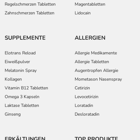
Regelschmerzen Tabletten
Magentabletten
Zahnschmerzen Tabletten
Lidocain
SUPPLEMENTE
ALLERGIEN
Elotrans Reload
Allergie Medikamente
Eiweißpulver
Allergie Tabletten
Melatonin Spray
Augentropfen Allergie
Kollagen
Mometason Nasenspray
Vitamin B12 Tabletten
Cetirizin
Omega 3 Kapseln
Levocetirizin
Laktase Tabletten
Loratadin
Ginseng
Desloratadin
ERKÄLTUNGEN
TOP PRODUKTE