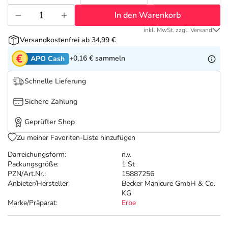
Refluthin, Lasea & Carmenthin Deals
Sport & Fitness
Täglich gut versorgt
In den Warenkorb
Salus Deals
Tierapotheke
inkl. MwSt. zzgl. Versand
Versandkostenfrei ab 34,99 €
+0,16 €
sammeln
APO Cash
Vitamine & Mineralstoffe
Schnelle Lieferung
Marken
Sichere Zahlung
Geprüfter Shop
Zu meiner Favoriten-Liste hinzufügen
Darreichungsform:
n.v.
Packungsgröße:
1 St
PZN/Art.Nr.:
15887256
Anbieter/Hersteller:
Becker Manicure GmbH & Co.
KG
Marke/Präparat:
Erbe