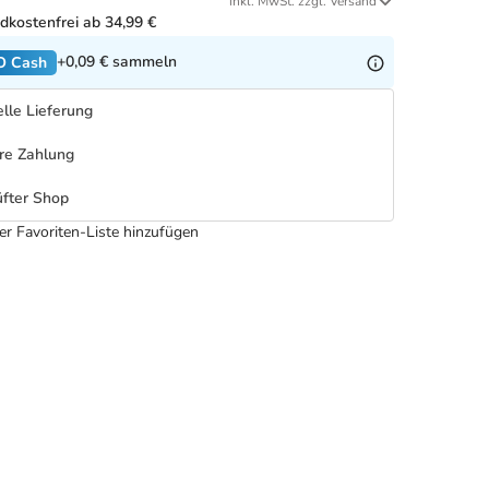
inkl. MwSt. zzgl. Versand
dkostenfrei ab 34,99 €
+0,09 €
sammeln
O Cash
lle Lieferung
re Zahlung
fter Shop
er Favoriten-Liste hinzufügen