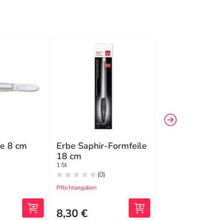
te 8 cm
Erbe Saphir-Formfeile
Erbe Hautsch
18 cm
Turmspitze
1 St
1 St
(0)
(0)
Pflichtangaben
Pflichtangaben
8,30 €
19,99 €