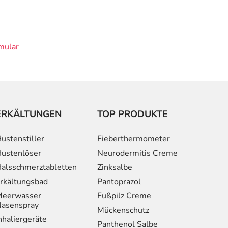
mular
ERKÄLTUNGEN
TOP PRODUKTE
ustenstiller
Fieberthermometer
ustenlöser
Neurodermitis Creme
alsschmerztabletten
Zinksalbe
rkältungsbad
Pantoprazol
eerwasser
Fußpilz Creme
asenspray
Mückenschutz
nhaliergeräte
Panthenol Salbe