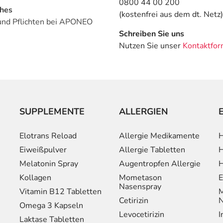
0800 44 00 200
ches
(kostenfrei aus dem dt. Netz)
und Pflichten bei APONEO
Schreiben Sie uns
Nutzen Sie unser
Kontaktfor
SUPPLEMENTE
ALLERGIEN
Elotrans Reload
Allergie Medikamente
H
Eiweißpulver
Allergie Tabletten
H
Melatonin Spray
Augentropfen Allergie
H
Kollagen
Mometason
E
Nasenspray
Vitamin B12 Tabletten
M
Cetirizin
N
Omega 3 Kapseln
Levocetirizin
I
Laktase Tabletten