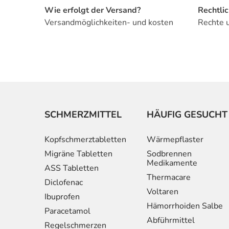
Wie erfolgt der Versand?
Rechtli
Versandmöglichkeiten- und kosten
Rechte 
SCHMERZMITTEL
HÄUFIG GESUCHT
Kopfschmerztabletten
Wärmepflaster
Migräne Tabletten
Sodbrennen
Medikamente
ASS Tabletten
Thermacare
Diclofenac
Voltaren
Ibuprofen
Hämorrhoiden Salbe
Paracetamol
Abführmittel
Regelschmerzen