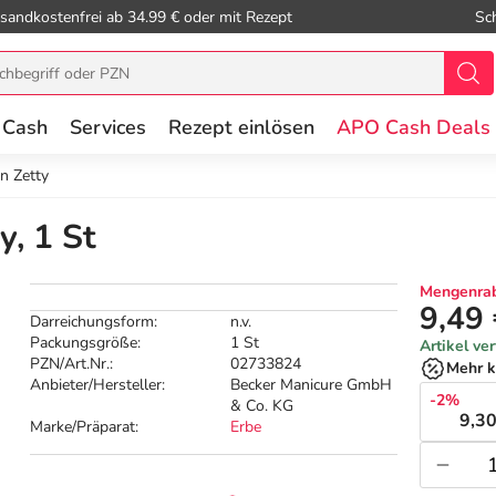
sandkostenfrei ab 34.99 € oder mit Rezept
Sc
 Cash
Services
Rezept einlösen
APO Cash Deals
n Zetty
y, 1 St
Mengenrab
9,49
Darreichungsform:
n.v.
Packungsgröße:
1 St
Artikel ve
PZN/Art.Nr.:
02733824
Mehr k
Anbieter/Hersteller:
Becker Manicure GmbH
-2%
& Co. KG
9,30
Marke/Präparat:
Erbe