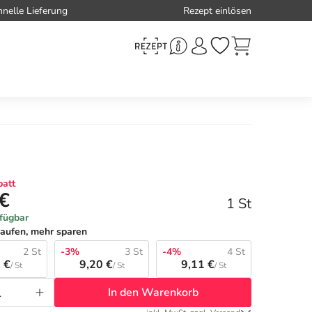
hnelle Lieferung
Rezept einlösen
att
 €
1 St
rfügbar
aufen, mehr sparen
2 St
-3%
3 St
-4%
4 St
 €
9,20 €
9,11 €
/ St
/ St
/ St
In den Warenkorb