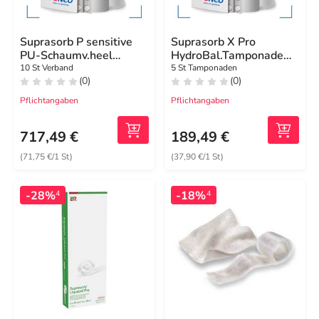
Suprasorb P sensitive
Suprasorb X Pro
PU-Schaumv.heel
HydroBal.Tamponade
bor.23,5x25
2x21 cm steril
10 St Verband
5 St Tamponaden
(0)
(0)
Pflichtangaben
Pflichtangaben
717,49 €
189,49 €
(71,75 €/1 St)
(37,90 €/1 St)
-28%
-18%
4
4