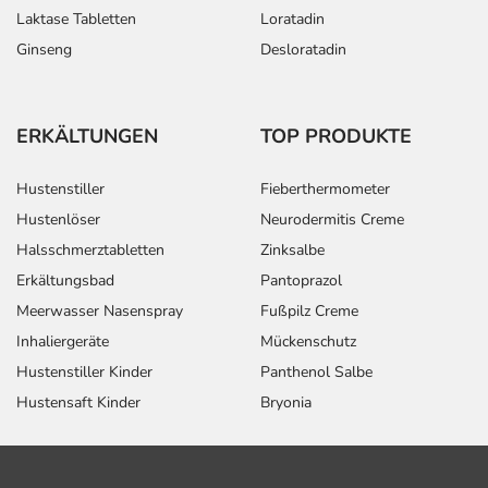
Laktase Tabletten
Loratadin
Ginseng
Desloratadin
ERKÄLTUNGEN
TOP PRODUKTE
Hustenstiller
Fieberthermometer
Hustenlöser
Neurodermitis Creme
Halsschmerztabletten
Zinksalbe
Erkältungsbad
Pantoprazol
Meerwasser Nasenspray
Fußpilz Creme
Inhaliergeräte
Mückenschutz
Hustenstiller Kinder
Panthenol Salbe
Hustensaft Kinder
Bryonia