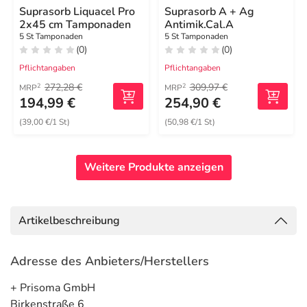
Suprasorb Liquacel Pro
Suprasorb A + Ag
2x45 cm Tamponaden
Antimik.Cal.A
5 St Tamponaden
5 St Tamponaden
(0)
(0)
Pflichtangaben
Pflichtangaben
272,28 €
309,97 €
2
2
MRP
MRP
194,99 €
254,90 €
(39,00 €/1 St)
(50,98 €/1 St)
Weitere Produkte anzeigen
Artikelbeschreibung
Adresse des Anbieters/Herstellers
+ Prisoma GmbH
Birkenstraße 6