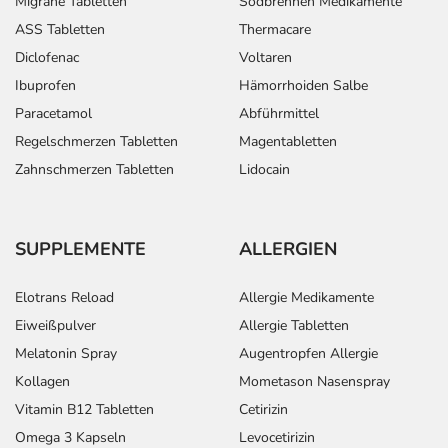
Migräne Tabletten
Sodbrennen Medikamente
ASS Tabletten
Thermacare
Diclofenac
Voltaren
Ibuprofen
Hämorrhoiden Salbe
Paracetamol
Abführmittel
Regelschmerzen Tabletten
Magentabletten
Zahnschmerzen Tabletten
Lidocain
SUPPLEMENTE
ALLERGIEN
Elotrans Reload
Allergie Medikamente
Eiweißpulver
Allergie Tabletten
Melatonin Spray
Augentropfen Allergie
Kollagen
Mometason Nasenspray
Vitamin B12 Tabletten
Cetirizin
Omega 3 Kapseln
Levocetirizin