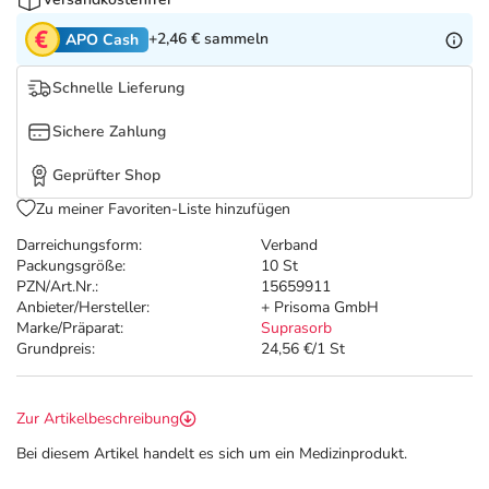
Refluthin, Lasea & Carmenthin Deals
Sport & Fitness
Täglich gut versorgt
+2,46 €
sammeln
APO Cash
Salus Deals
Tierapotheke
Schnelle Lieferung
Vitamine & Mineralstoffe
Sichere Zahlung
Geprüfter Shop
Marken
Zu meiner Favoriten-Liste hinzufügen
Darreichungsform:
Verband
Packungsgröße:
10 St
PZN/Art.Nr.:
15659911
Anbieter/Hersteller:
+ Prisoma GmbH
Marke/Präparat:
Suprasorb
Grundpreis:
24,56 €/1 St
Zur Artikelbeschreibung
Bei diesem Artikel handelt es sich um ein Medizinprodukt.