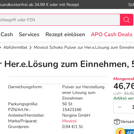
sandkostenfrei ab 34.99 € oder mit Rezept
Sc
 Cash
Services
Rezept einlösen
APO Cash Deals
Abführmittel
Movicol Schoko Pulver zur Her.e.Lösung zum Einneh
r Her.e.Lösung zum Einnehmen, 
Mengenrab
46,7
Darreichungsform:
Pulver zur Herstellung
einer Lösung zum
51,5
UVP¹
Einnehmen
Artikel ve
Packungsgröße:
50 St
PZN/Art.Nr.:
15423166
Anbieter/Hersteller:
Norgine GmbH
Marke/Präparat:
Movicol
Versan
Grundpreis:
0,94 €/1 St
AP