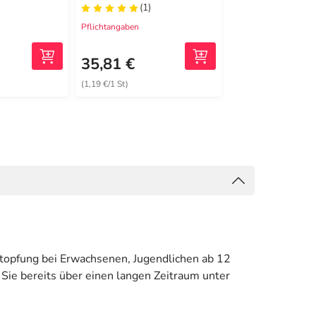
Einnehmen
(1)
(2)
Pflichtangaben
Pflichtangaben
26,07 €
1
UVP
35,81 €
14,32 €
(1,19 €/1 St)
(0,29 €/1 St)
topfung bei Erwachsenen, Jugendlichen ab 12
Sie bereits über einen langen Zeitraum unter