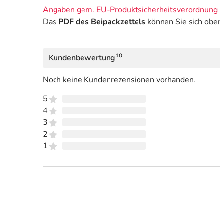
Angaben gem. EU-Produktsicherheitsverordnung 
Das
PDF des Beipackzettels
können Sie sich obe
10
Kundenbewertung
Noch keine Kundenrezensionen vorhanden.
5
4
3
2
1