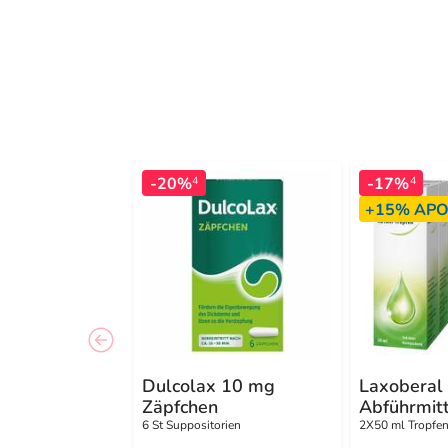
-20%
-17%
4
4
+15%
APO
Dulcolax 10 mg
Laxoberal 
Zäpfchen
Abführmitt
Verstopfu
6 St Suppositorien
2X50 ml Tropfe