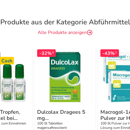
Produkte aus der Kategorie Abführmittel
Alle Produkte anzeigen
-32%
-43%
4
3
 Cash
Tropfen,
Dulcolax Dragees 5
Macrogol-1
el bei
mg
Pulver zur 
ng
magensaftresistent
einer Lösun
n zum Einnehmen
100 St Tabletten
100 St Pulver zur 
magensaftresistent
Lösung zum Einn