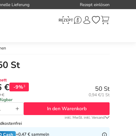
hnelle Lieferung
Rezept einlösen
men
50 St
att
6 €
-9%
3
50 St
Grundpreis:
9 €
0,94 €/1 St
rfügbar
In den Warenkorb
inkl. MwSt. inkl. Versand
dkostenfrei
+0,47 €
sammeln
O Cash