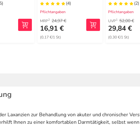
Tabletten
Einnehmen
5)
(4)
(2)
Pflichtangaben
Pflichtangaben
24,97 €
52,00 €
2
1
MRP
UVP
16,91 €
29,84 €
(0,17 €/1 St)
(0,30 €/1 St)
ung
er Laxanzien zur Behandlung von akuter und chronischer Vers
hilft Ihnen zu einer komfortablen Darmtätigkeit, selbst wenn 