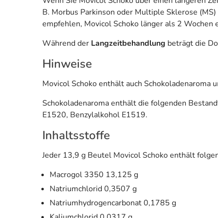
Wenn Sie Movicol Schoko über einen längeren Zei
B. Morbus Parkinson oder Multiple Sklerose (MS) 
empfehlen, Movicol Schoko länger als 2 Wochen
Während der
Langzeitbehandlung
beträgt die Do
Hinweise
Movicol Schoko enthält auch Schokoladenaroma u
Schokoladenaroma enthält die folgenden Bestandte
E1520, Benzylalkohol E1519.
Inhaltsstoffe
Jeder 13,9 g Beutel Movicol Schoko enthält folge
Macrogol 3350 13,125 g
Natriumchlorid 0,3507 g
Natriumhydrogencarbonat 0,1785 g
Kaliumchlorid 0,0317 g