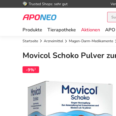
Trusted Shops: sehr gut
Ver
Produkte
Tierapotheke
Aktionen
APO
Startseite
Arzneimittel
Magen-Darm-Medikamente
Movicol Schoko Pulver zu
-9%
3