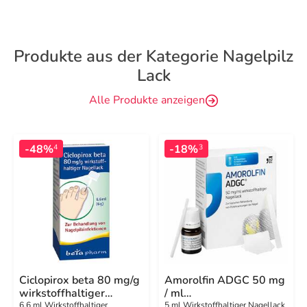
Produkte aus der Kategorie Nagelpilz
Lack
Alle Produkte anzeigen
-48%
-18%
4
3
Ciclopirox beta 80 mg/g
Amorolfin ADGC 50 mg
wirkstoffhaltiger
/ ml
Nagellack
wirkstoffhalt.Nagellack
6.6 ml Wirkstoffhaltiger
5 ml Wirkstoffhaltiger Nagellack