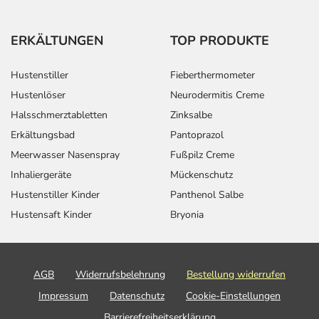
ERKÄLTUNGEN
TOP PRODUKTE
Hustenstiller
Fieberthermometer
Hustenlöser
Neurodermitis Creme
Halsschmerztabletten
Zinksalbe
Erkältungsbad
Pantoprazol
Meerwasser Nasenspray
Fußpilz Creme
Inhaliergeräte
Mückenschutz
Hustenstiller Kinder
Panthenol Salbe
Hustensaft Kinder
Bryonia
AGB
Widerrufsbelehrung
Bestellung widerrufen
Impressum
Datenschutz
Cookie-Einstellungen
Barrierefreiheitserklärung