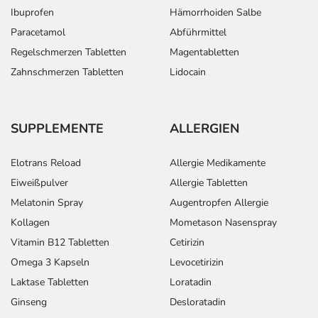
Ibuprofen
Hämorrhoiden Salbe
Paracetamol
Abführmittel
Regelschmerzen Tabletten
Magentabletten
Zahnschmerzen Tabletten
Lidocain
SUPPLEMENTE
ALLERGIEN
Elotrans Reload
Allergie Medikamente
Eiweißpulver
Allergie Tabletten
Melatonin Spray
Augentropfen Allergie
Kollagen
Mometason Nasenspray
Vitamin B12 Tabletten
Cetirizin
Omega 3 Kapseln
Levocetirizin
Laktase Tabletten
Loratadin
Ginseng
Desloratadin