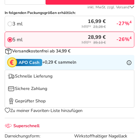
Refluthin, Lasea & Carmenthin Deals
Sport & Fitness
Täglich gut versorgt
inkl. MwSt. zzgl. Versand
In folgenden Packungsgrößen erhältlich:
Salus Deals
Tierapotheke
16,99 €
4
-27%
3 ml
MRP²
23,28 €
Vitamine & Mineralstoffe
28,99 €
4
-26%
5 ml
MRP²
39,13 €
Versandkostenfrei ab 34,99 €
Marken
+0,29 €
sammeln
APO Cash
Schnelle Lieferung
Sichere Zahlung
Geprüfter Shop
Zu meiner Favoriten-Liste hinzufügen
Superschnell
Darreichungsform:
Wirkstoffhaltiger Nagellack