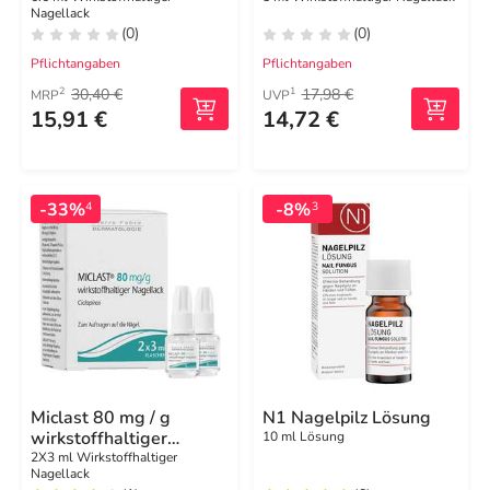
Nagellack
(0)
(0)
Pflichtangaben
Pflichtangaben
30,40 €
17,98 €
2
1
MRP
UVP
15,91 €
14,72 €
-33%
-8%
4
3
Miclast 80 mg / g
N1 Nagelpilz Lösung
wirkstoffhaltiger
10 ml Lösung
Nagellack
2X3 ml Wirkstoffhaltiger
Nagellack