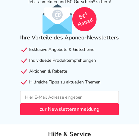
5
Jetzt anmelden und 5€-Gutschein
sichern!
Adresse des Anbieters/Herstellers
5
5€
Rabatt
betapharm Arzneimittel GmbH
Kobelweg 95
Ihre Vorteile des Aponeo-Newsletters
86156 Augsburg
Das
PDF des Beipackzettels
können Sie sich oben
Exklusive Angebote & Gutscheine
herunterladen.
Individuelle Produktempfehlungen
Aktionen & Rabatte
Hilfreiche Tipps zu aktuellen Themen
zur Newsletteranmeldung
Hilfe & Service