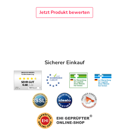
der Nageloberfläche einen Alkoholtupfer
verwenden. Vor der weiteren Anwendung befallene
Jetzt Produkt bewerten
Nägel nach Bedarf nachfeilen, in jedem Fall aber mit
einem Alkoholtupfer reinigen und vorhandene
Lackreste beseitigen.
Achtung
: Eine für die Behandlung benutzte
Nagelfeile darf für die Pflege gesunder Nägel nicht
mehr verwendet werden.
Den Nagellack mit einem der mitgelieferten
Sicherer Einkauf
wiederverwendbaren Spatel auf die ganze Fläche
des erkrankten Nagels auftragen und 10 Minuten
trocknen lassen. Den Spatel für jeden zu
behandelnden Nagel neu eintauchen und nicht am
Flaschenhals abstreifen. Zur Wiederverwendung
den Spatel nach Gebrauch mit einem Alkoholtupfer
reinigen und das Fläschchen gut verschließen.
Die Behandlung sollte ohne Unterbrechung fortgeführt
werden, bis sich der Nagel regeneriert hat und die