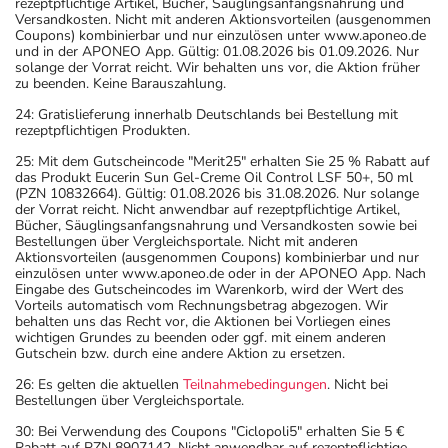
rezeptpflichtige Artikel, Bücher, Säuglingsanfangsnahrung und
Versandkosten. Nicht mit anderen Aktionsvorteilen (ausgenommen
Coupons) kombinierbar und nur einzulösen unter www.aponeo.de
und in der APONEO App. Gültig: 01.08.2026 bis 01.09.2026. Nur
solange der Vorrat reicht. Wir behalten uns vor, die Aktion früher
zu beenden. Keine Barauszahlung.
24: Gratislieferung innerhalb Deutschlands bei Bestellung mit
rezeptpflichtigen Produkten.
25: Mit dem Gutscheincode "Merit25" erhalten Sie 25 % Rabatt auf
das Produkt Eucerin Sun Gel-Creme Oil Control LSF 50+, 50 ml
(PZN 10832664). Gültig: 01.08.2026 bis 31.08.2026. Nur solange
der Vorrat reicht. Nicht anwendbar auf rezeptpflichtige Artikel,
Bücher, Säuglingsanfangsnahrung und Versandkosten sowie bei
Bestellungen über Vergleichsportale. Nicht mit anderen
Aktionsvorteilen (ausgenommen Coupons) kombinierbar und nur
einzulösen unter www.aponeo.de oder in der APONEO App. Nach
Eingabe des Gutscheincodes im Warenkorb, wird der Wert des
Vorteils automatisch vom Rechnungsbetrag abgezogen. Wir
behalten uns das Recht vor, die Aktionen bei Vorliegen eines
wichtigen Grundes zu beenden oder ggf. mit einem anderen
Gutschein bzw. durch eine andere Aktion zu ersetzen.
26: Es gelten die aktuellen
Teilnahmebedingungen
. Nicht bei
Bestellungen über Vergleichsportale.
30: Bei Verwendung des Coupons "Ciclopoli5" erhalten Sie 5 €
Rabatt auf PZN 8907142. Nicht anwendbar auf rezeptpflichtige