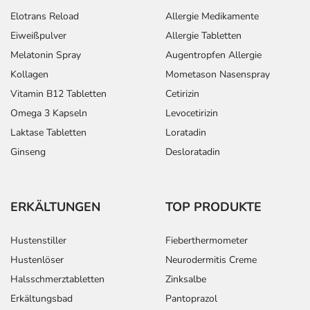
Elotrans Reload
Allergie Medikamente
Eiweißpulver
Allergie Tabletten
Melatonin Spray
Augentropfen Allergie
Kollagen
Mometason Nasenspray
Vitamin B12 Tabletten
Cetirizin
Omega 3 Kapseln
Levocetirizin
Laktase Tabletten
Loratadin
Ginseng
Desloratadin
ERKÄLTUNGEN
TOP PRODUKTE
Hustenstiller
Fieberthermometer
Hustenlöser
Neurodermitis Creme
Halsschmerztabletten
Zinksalbe
Erkältungsbad
Pantoprazol