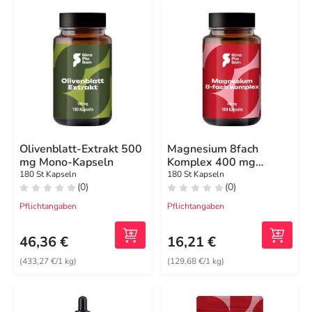
Olivenblatt-Extrakt 500
Magnesium 8fach
mg Mono-Kapseln
Komplex 400 mg
Kapseln
180 St Kapseln
180 St Kapseln
(0)
(0)
Pflichtangaben
Pflichtangaben
46,36 €
16,21 €
(433,27 €/1 kg)
(129,68 €/1 kg)