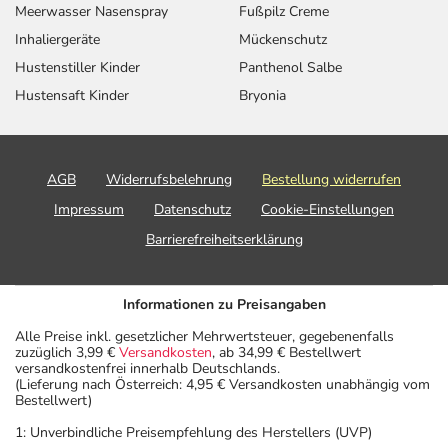
Meerwasser Nasenspray
Fußpilz Creme
Inhaliergeräte
Mückenschutz
Hustenstiller Kinder
Panthenol Salbe
Hustensaft Kinder
Bryonia
AGB
Widerrufsbelehrung
Bestellung widerrufen
Impressum
Datenschutz
Cookie-Einstellungen
Barrierefreiheitserklärung
Informationen zu Preisangaben
Alle Preise inkl. gesetzlicher Mehrwertsteuer, gegebenenfalls
zuzüglich 3,99 €
Versandkosten
, ab 34,99 € Bestellwert
versandkostenfrei innerhalb Deutschlands.
(Lieferung nach Österreich: 4,95 € Versandkosten unabhängig vom
Bestellwert)
1: Unverbindliche Preisempfehlung des Herstellers (UVP)