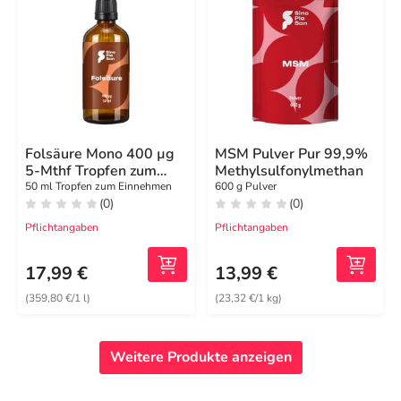
Folsäure Mono 400 µg
MSM Pulver Pur 99,9%
5-Mthf Tropfen zum
Methylsulfonylmethan
Einnehmen
50 ml Tropfen zum Einnehmen
600 g Pulver
(0)
(0)
Pflichtangaben
Pflichtangaben
17,99 €
13,99 €
(359,80 €/1 l)
(23,32 €/1 kg)
Weitere Produkte anzeigen