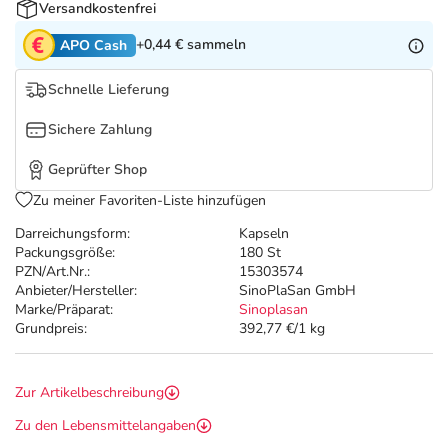
Refluthin, Lasea & Carmenthin Deals
Sport & Fitness
Täglich gut versorgt
Versandkostenfrei
+0,44 €
sammeln
APO Cash
Salus Deals
Tierapotheke
Schnelle Lieferung
Vitamine & Mineralstoffe
Sichere Zahlung
Geprüfter Shop
Marken
Zu meiner Favoriten-Liste hinzufügen
Darreichungsform:
Kapseln
Packungsgröße:
180 St
PZN/Art.Nr.:
15303574
Anbieter/Hersteller:
SinoPlaSan GmbH
Marke/Präparat:
Sinoplasan
Grundpreis:
392,77 €/1 kg
Zur Artikelbeschreibung
Zu den Lebensmittelangaben