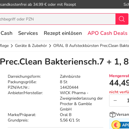
sandkostenfrei ab 34.99 € oder mit Rezept
Sc
 Cash
Services
Rezept einlösen
APO Cash Deals
flege
Geräte & Zubehör
ORAL B Aufsteckbürsten Prec.Clean Bakte
rec.Clean Bakteriensch.7 + 1, 8
Mengenrab
Darreichungsform:
Zahnbürste
44,4
Packungsgröße:
8 St
PZN/Art.Nr.:
14420444
nicht verf
Anbieter/Hersteller:
WICK Pharma -
Zweigniederlassung der
Procter & Gamble
GmbH
Versan
Marke/Präparat:
Oral B
Grundpreis:
5,56 €/1 St
AP