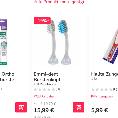
Alle Produkte anzeigen
-19%
4
 Ortho
Emmi-dent
Halita Zung
nbürste
Bürstenkopf
1 St
Erwachsene
2 St Zahnbürste
0)
(0)
(0)
Pflichtangaben
Pflichtangaben
19,79 €
2
MRP
15,99 €
5,99 €
(8,00 €/1 St)