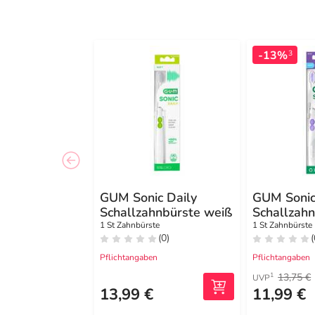
-13%
3
GUM Sonic Daily
GUM Sonic
Schallzahnbürste weiß
Schallzah
1 St Zahnbürste
1 St Zahnbürste
(0)
(
Pflichtangaben
Pflichtangaben
13,75 €
1
UVP
13,99 €
11,99 €