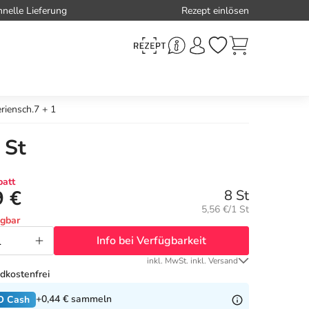
hnelle Lieferung
Rezept einlösen
riensch.7 + 1
 St
att
9 €
8 St
Grundpreis:
5,56 €/1 St
ügbar
Info bei Verfügbarkeit
inkl. MwSt. inkl. Versand
dkostenfrei
+0,44 €
sammeln
O Cash