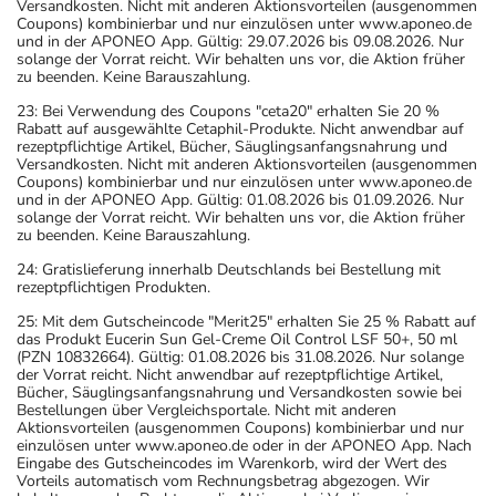
Versandkosten. Nicht mit anderen Aktionsvorteilen (ausgenommen
Coupons) kombinierbar und nur einzulösen unter www.aponeo.de
und in der APONEO App. Gültig: 29.07.2026 bis 09.08.2026. Nur
solange der Vorrat reicht. Wir behalten uns vor, die Aktion früher
zu beenden. Keine Barauszahlung.
23: Bei Verwendung des Coupons "ceta20" erhalten Sie 20 %
Rabatt auf ausgewählte Cetaphil-Produkte. Nicht anwendbar auf
rezeptpflichtige Artikel, Bücher, Säuglingsanfangsnahrung und
Versandkosten. Nicht mit anderen Aktionsvorteilen (ausgenommen
Coupons) kombinierbar und nur einzulösen unter www.aponeo.de
und in der APONEO App. Gültig: 01.08.2026 bis 01.09.2026. Nur
solange der Vorrat reicht. Wir behalten uns vor, die Aktion früher
zu beenden. Keine Barauszahlung.
24: Gratislieferung innerhalb Deutschlands bei Bestellung mit
rezeptpflichtigen Produkten.
25: Mit dem Gutscheincode "Merit25" erhalten Sie 25 % Rabatt auf
das Produkt Eucerin Sun Gel-Creme Oil Control LSF 50+, 50 ml
(PZN 10832664). Gültig: 01.08.2026 bis 31.08.2026. Nur solange
der Vorrat reicht. Nicht anwendbar auf rezeptpflichtige Artikel,
Bücher, Säuglingsanfangsnahrung und Versandkosten sowie bei
Bestellungen über Vergleichsportale. Nicht mit anderen
Aktionsvorteilen (ausgenommen Coupons) kombinierbar und nur
einzulösen unter www.aponeo.de oder in der APONEO App. Nach
Eingabe des Gutscheincodes im Warenkorb, wird der Wert des
Vorteils automatisch vom Rechnungsbetrag abgezogen. Wir