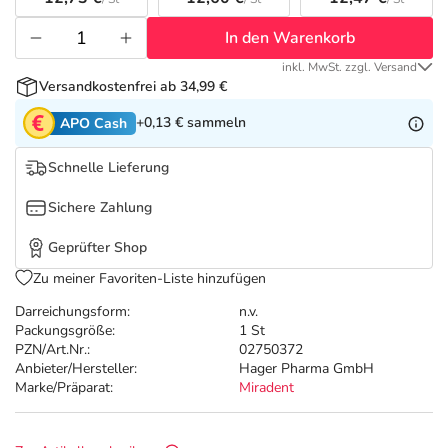
Refluthin, Lasea & Carmenthin Deals
Sport & Fitness
Täglich gut versorgt
In den Warenkorb
Salus Deals
Tierapotheke
inkl. MwSt. zzgl. Versand
Versandkostenfrei ab 34,99 €
Vitamine & Mineralstoffe
+0,13 €
sammeln
APO Cash
Schnelle Lieferung
Marken
Sichere Zahlung
Geprüfter Shop
Zu meiner Favoriten-Liste hinzufügen
Darreichungsform:
n.v.
Packungsgröße:
1 St
PZN/Art.Nr.:
02750372
Anbieter/Hersteller:
Hager Pharma GmbH
Marke/Präparat:
Miradent