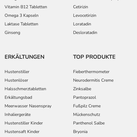
Vitamin B12 Tabletten
Cetirizin
Omega 3 Kapseln
Levocetirizin
Laktase Tabletten
Loratadin
Ginseng
Desloratadin
ERKÄLTUNGEN
TOP PRODUKTE
Hustenstiller
Fieberthermometer
Hustenlöser
Neurodermitis Creme
Halsschmerztabletten
Zinksalbe
Erkältungsbad
Pantoprazol
Meerwasser Nasenspray
Fußpilz Creme
Inhaliergeräte
Mückenschutz
Hustenstiller Kinder
Panthenol Salbe
Hustensaft Kinder
Bryonia