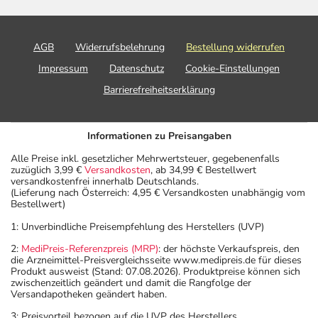
AGB
Widerrufsbelehrung
Bestellung widerrufen
Impressum
Datenschutz
Cookie-Einstellungen
Barrierefreiheitserklärung
Informationen zu Preisangaben
Alle Preise inkl. gesetzlicher Mehrwertsteuer, gegebenenfalls
zuzüglich 3,99 €
Versandkosten
, ab 34,99 € Bestellwert
versandkostenfrei innerhalb Deutschlands.
(Lieferung nach Österreich: 4,95 € Versandkosten unabhängig vom
Bestellwert)
1: Unverbindliche Preisempfehlung des Herstellers (UVP)
2:
MediPreis-Referenzpreis (MRP)
: der höchste Verkaufspreis, den
die Arzneimittel-Preisvergleichsseite www.medipreis.de für dieses
Produkt ausweist (Stand: 07.08.2026). Produktpreise können sich
zwischenzeitlich geändert und damit die Rangfolge der
Versandapotheken geändert haben.
3: Preisvorteil bezogen auf die UVP des Herstellers