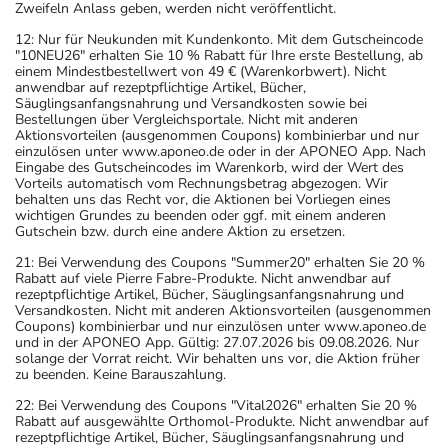
Zweifeln Anlass geben, werden nicht veröffentlicht.
12: Nur für Neukunden mit Kundenkonto. Mit dem Gutscheincode
"10NEU26" erhalten Sie 10 % Rabatt für Ihre erste Bestellung, ab
einem Mindestbestellwert von 49 € (Warenkorbwert). Nicht
anwendbar auf rezeptpflichtige Artikel, Bücher,
Säuglingsanfangsnahrung und Versandkosten sowie bei
Bestellungen über Vergleichsportale. Nicht mit anderen
Aktionsvorteilen (ausgenommen Coupons) kombinierbar und nur
einzulösen unter www.aponeo.de oder in der APONEO App. Nach
Eingabe des Gutscheincodes im Warenkorb, wird der Wert des
Vorteils automatisch vom Rechnungsbetrag abgezogen. Wir
behalten uns das Recht vor, die Aktionen bei Vorliegen eines
wichtigen Grundes zu beenden oder ggf. mit einem anderen
Gutschein bzw. durch eine andere Aktion zu ersetzen.
21: Bei Verwendung des Coupons "Summer20" erhalten Sie 20 %
Rabatt auf viele Pierre Fabre-Produkte. Nicht anwendbar auf
rezeptpflichtige Artikel, Bücher, Säuglingsanfangsnahrung und
Versandkosten. Nicht mit anderen Aktionsvorteilen (ausgenommen
Coupons) kombinierbar und nur einzulösen unter www.aponeo.de
und in der APONEO App. Gültig: 27.07.2026 bis 09.08.2026. Nur
solange der Vorrat reicht. Wir behalten uns vor, die Aktion früher
zu beenden. Keine Barauszahlung.
22: Bei Verwendung des Coupons "Vital2026" erhalten Sie 20 %
Rabatt auf ausgewählte Orthomol-Produkte. Nicht anwendbar auf
rezeptpflichtige Artikel, Bücher, Säuglingsanfangsnahrung und