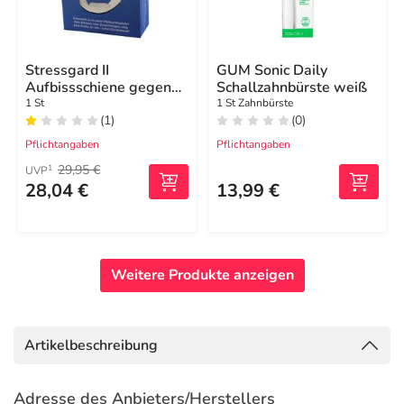
Stressgard II
GUM Sonic Daily
Aufbissschiene gegen
Schallzahnbürste weiß
Bruxismus
1 St
1 St Zahnbürste
(1)
(0)
Pflichtangaben
Pflichtangaben
29,95 €
1
UVP
28,04 €
13,99 €
Weitere Produkte anzeigen
Artikelbeschreibung
Adresse des Anbieters/Herstellers