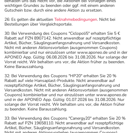
behalten uns das Recht vor, die Aktionen bei Vorliegen eines
wichtigen Grundes zu beenden oder ggf. mit einem anderen
Gutschein bzw. durch eine andere Aktion zu ersetzen.
26: Es gelten die aktuellen
Teilnahmebedingungen
. Nicht bei
Bestellungen über Vergleichsportale.
30: Bei Verwendung des Coupons "Ciclopoli5" erhalten Sie 5 €
Rabatt auf PZN 8907142. Nicht anwendbar auf rezeptpflichtige
Artikel, Bücher, Säuglingsanfangsnahrung und Versandkosten.
Nicht mit anderen Aktionsvorteilen (ausgenommen Coupons)
kombinierbar und nur einzulösen unter www.aponeo.de und in der
APONEO App. Gültig: 06.08.2026 bis 31.08.2026. Nur solange der
Vorrat reicht. Wir behalten uns vor, die Aktion früher zu beenden.
Keine Barauszahlung.
32: Bei Verwendung des Coupons "HP20" erhalten Sie 20 %
Rabatt auf viele Hansaplast-Produkte. Nicht anwendbar auf
rezeptpflichtige Artikel, Bücher, Säuglingsanfangsnahrung und
Versandkosten. Nicht mit anderen Aktionsvorteilen (ausgenommen
Coupons) kombinierbar und nur einzulösen unter www.aponeo.de
und in der APONEO App. Gültig: 01.07.2026 bis 31.08.2026. Nur
solange der Vorrat reicht. Wir behalten uns vor, die Aktion früher
zu beenden. Keine Barauszahlung.
33: Bei Verwendung des Coupons "Canergy20" erhalten Sie 20 %
Rabatt auf PZN 19658110. Nicht anwendbar auf rezeptpflichtige
Artikel, Bücher, Säuglingsanfangsnahrung und Versandkosten.
Nicht mit anderen Aktionsvorteilen (ausgenommen Coupons)