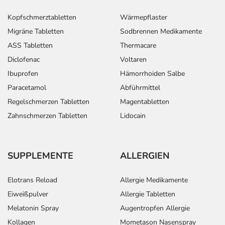
Kopfschmerztabletten
Wärmepflaster
Migräne Tabletten
Sodbrennen Medikamente
ASS Tabletten
Thermacare
Diclofenac
Voltaren
Ibuprofen
Hämorrhoiden Salbe
Paracetamol
Abführmittel
Regelschmerzen Tabletten
Magentabletten
Zahnschmerzen Tabletten
Lidocain
SUPPLEMENTE
ALLERGIEN
Elotrans Reload
Allergie Medikamente
Eiweißpulver
Allergie Tabletten
Melatonin Spray
Augentropfen Allergie
Kollagen
Mometason Nasenspray