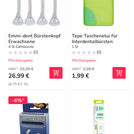
Emmi-dent Bürstenkopf
Tepe Taschenetui für
Erwachsene
Interdentalbürsten
4 St Zahnbürste
1 St
(0)
(0)
Pflichtangaben
Pflichtangaben
33,35 €
2,26 €
2
2
MRP
MRP
26,99 €
1,99 €
(6,75 €/1 St)
-6%
3