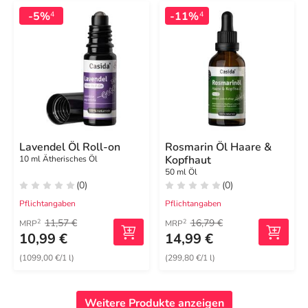
-5%
-11%
4
4
Lavendel Öl Roll-on
Rosmarin Öl Haare &
Kopfhaut
10 ml Ätherisches Öl
50 ml Öl
(0)
(0)
Pflichtangaben
Pflichtangaben
11,57 €
16,79 €
2
2
MRP
MRP
10,99 €
14,99 €
(1099,00 €/1 l)
(299,80 €/1 l)
Weitere Produkte anzeigen