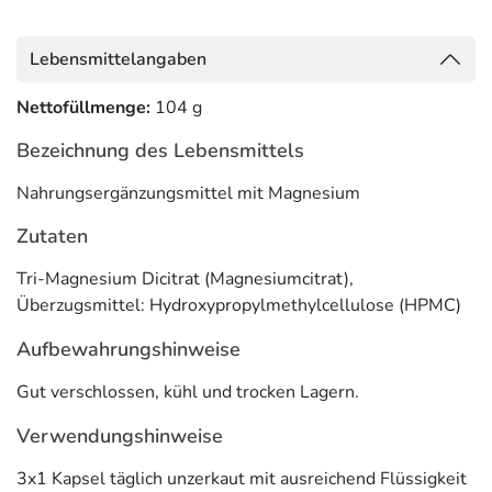
gleichmäßige Verteilung der empfohlenen Dosis über
den gesamten Tag
Lebensmittelangaben
geschmacksneutral und frei von Magnesiumstearat,
Füllstoffen, Rieselhilfsstoffen, Zucker und Süßstoffen
Nettofüllmenge:
104 g
made in Germany
Bezeichnung des Lebensmittels
Inhaltsstoffe
Nahrungsergänzungsmittel mit Magnesium
Tri-Magnesium Dicitrat (Magnesiumcitrat),
Zutaten
Überzugsmittel: Hydroxymethylcellulose
Tri-Magnesium Dicitrat (Magnesiumcitrat),
Adresse des Lebensmittel-Unternehmens
Überzugsmittel: Hydroxypropylmethylcellulose (HPMC)
Casida GmbH
Aufbewahrungshinweise
Brüderstr. 33
08412 Werdau
Gut verschlossen, kühl und trocken Lagern.
Informationen zu diesem Lebensmittel (wie z. B. Zutaten,
Verwendungshinweise
Allergene) sind bei den Lebensmittelangaben als pdf
hinterlegt. (oben)
3x1 Kapsel täglich unzerkaut mit ausreichend Flüssigkeit