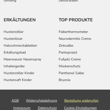
Ginseng
Desloratadin
ERKÄLTUNGEN
TOP PRODUKTE
Hustenstiller
Fieberthermometer
Hustenlöser
Neurodermitis Creme
Halsschmerztabletten
Zinksalbe
Erkältungsbad
Pantoprazol
Meerwasser Nasenspray
Fußpilz Creme
Inhaliergeräte
Mückenschutz
Hustenstiller Kinder
Panthenol Salbe
Hustensaft Kinder
Bryonia
AGB
Widerrufsbelehrung
Bestellung widerrufen
Impressum
Datenschutz
Cookie-Einstellungen