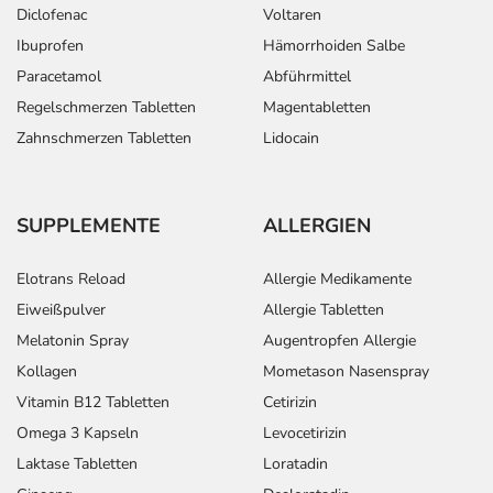
Diclofenac
Voltaren
Ibuprofen
Hämorrhoiden Salbe
Paracetamol
Abführmittel
Regelschmerzen Tabletten
Magentabletten
Zahnschmerzen Tabletten
Lidocain
SUPPLEMENTE
ALLERGIEN
Elotrans Reload
Allergie Medikamente
Eiweißpulver
Allergie Tabletten
Melatonin Spray
Augentropfen Allergie
Kollagen
Mometason Nasenspray
Vitamin B12 Tabletten
Cetirizin
Omega 3 Kapseln
Levocetirizin
Laktase Tabletten
Loratadin