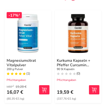
-17%
4
Magnesiumcitrat
Kurkuma Kapseln +
Vitalpulver
Pfeffer Curcumin
hochdosiert
200 g Pulver
90 St Kapseln
(1)
(0)
Pflichtangaben
Pflichtangaben
19,28 €
2
MRP
16,07 €
19,59 €
(80,35 €/1 kg)
(337,76 €/1 kg)