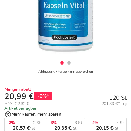
Geschenkideen
Fragen und Antworten
5% Extra Cash
Diabetes
Aktuelle Coupons
Kontakt
Avene & Ducray Deals
Körperpflege & Kosmetik
7
Ratgeber
Eucerin Deals
Liebe & Erotik
Summer SALE
Beliebte Beiträge
Evolsin Deals
Mutter & Kind
Reiseapotheke
Abbildung / Farbe kann abweichen
E-Rezept einlösen
Frontline & Frontpro Deals
Nahrungsergänzung
Insektenschutz
Mengenrabatt
20,99 €
-6%
4
120 St
E-Rezept App
Nattermann Deals
Natur & Homöopathie
Sonnenpflege
Grundpreis:
22,32 €
201,83 €/1 kg
MRP²
Artikel verfügbar
R(h)ein Nutrition Deals
Sanitätshaus
Sommerpflege für Haar und Kopfhaut
Mehr kaufen, mehr sparen
-2%
2 St
-3%
3 St
-4%
4 St
20,57 €
20,36 €
20,15 €
/ St
/ St
/ St