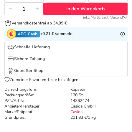
Refluthin, Lasea & Carmenthin Deals
Sport & Fitness
Täglich gut versorgt
In den Warenkorb
Salus Deals
Tierapotheke
inkl. MwSt. zzgl. Versand
Versandkostenfrei ab 34,99 €
+0,21 €
sammeln
APO Cash
Vitamine & Mineralstoffe
Schnelle Lieferung
Marken
Sichere Zahlung
Geprüfter Shop
Zu meiner Favoriten-Liste hinzufügen
Darreichungsform:
Kapseln
Packungsgröße:
120 St
PZN/Art.Nr.:
14362474
Anbieter/Hersteller:
Casida GmbH
Marke/Präparat:
Casida
Grundpreis:
201,83 €/1 kg