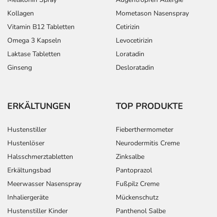
Kollagen
Mometason Nasenspray
Vitamin B12 Tabletten
Cetirizin
Omega 3 Kapseln
Levocetirizin
Laktase Tabletten
Loratadin
Ginseng
Desloratadin
ERKÄLTUNGEN
TOP PRODUKTE
Hustenstiller
Fieberthermometer
Hustenlöser
Neurodermitis Creme
Halsschmerztabletten
Zinksalbe
Erkältungsbad
Pantoprazol
Meerwasser Nasenspray
Fußpilz Creme
Inhaliergeräte
Mückenschutz
Hustenstiller Kinder
Panthenol Salbe