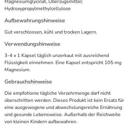
Magnesiumglycinat, Überzugsmittel:
08412 Werdau
Hydroxypropylmethylcellulose
Informationen zu diesem Lebensmittel (wie z. B. Zutaten,
Aufbewahrungshinweise
Allergene) sind bei den Lebensmittelangaben als pdf
hinterlegt. (oben)
Gut verschlossen, kühl und trocken Lagern.
Verwendungshinweise
3-4 x 1 Kapsel täglich unzerkaut mit ausreichend
Flüssigkeit einnehmen. Eine Kapsel entspricht 105 mg
Magnesium.
Gebrauchshinweise
Die empfohlene tägliche Verzehrmenge darf nicht
überschritten werden. Dieses Produkt ist kein Ersatz für
eine ausgewogene und abwechslungsreiche Ernährung
und gesunde Lebensweise. Außerhalb der Reichweite
von kleinen Kindern aufbewahren.