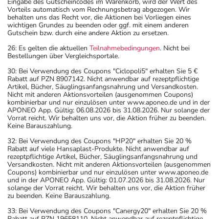
Eingabe des Gutscheincodes im Warenkorb, wird der Wert des
Vorteils automatisch vom Rechnungsbetrag abgezogen. Wir
behalten uns das Recht vor, die Aktionen bei Vorliegen eines
wichtigen Grundes zu beenden oder ggf. mit einem anderen
Gutschein bzw. durch eine andere Aktion zu ersetzen.
26: Es gelten die aktuellen
Teilnahmebedingungen
. Nicht bei
Bestellungen über Vergleichsportale.
30: Bei Verwendung des Coupons "Ciclopoli5" erhalten Sie 5 €
Rabatt auf PZN 8907142. Nicht anwendbar auf rezeptpflichtige
Artikel, Bücher, Säuglingsanfangsnahrung und Versandkosten.
Nicht mit anderen Aktionsvorteilen (ausgenommen Coupons)
kombinierbar und nur einzulösen unter www.aponeo.de und in der
APONEO App. Gültig: 06.08.2026 bis 31.08.2026. Nur solange der
Vorrat reicht. Wir behalten uns vor, die Aktion früher zu beenden.
Keine Barauszahlung.
32: Bei Verwendung des Coupons "HP20" erhalten Sie 20 %
Rabatt auf viele Hansaplast-Produkte. Nicht anwendbar auf
rezeptpflichtige Artikel, Bücher, Säuglingsanfangsnahrung und
Versandkosten. Nicht mit anderen Aktionsvorteilen (ausgenommen
Coupons) kombinierbar und nur einzulösen unter www.aponeo.de
und in der APONEO App. Gültig: 01.07.2026 bis 31.08.2026. Nur
solange der Vorrat reicht. Wir behalten uns vor, die Aktion früher
zu beenden. Keine Barauszahlung.
33: Bei Verwendung des Coupons "Canergy20" erhalten Sie 20 %
Rabatt auf PZN 19658110. Nicht anwendbar auf rezeptpflichtige