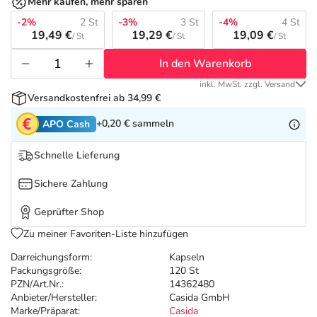
Refluthin, Lasea & Carmenthin Deals
Sport & Fitness
Täglich gut versorgt
Mehr kaufen, mehr sparen
-2%
2 St
-3%
3 St
-4%
4 St
19,49 €
19,29 €
19,09 €
/ St
/ St
/ St
Salus Deals
Tierapotheke
In den Warenkorb
Vitamine & Mineralstoffe
inkl. MwSt. zzgl. Versand
Versandkostenfrei ab 34,99 €
+0,20 €
sammeln
Marken
APO Cash
Schnelle Lieferung
Sichere Zahlung
Geprüfter Shop
Zu meiner Favoriten-Liste hinzufügen
Darreichungsform:
Kapseln
Packungsgröße:
120 St
PZN/Art.Nr.:
14362480
Anbieter/Hersteller:
Casida GmbH
Marke/Präparat:
Casida