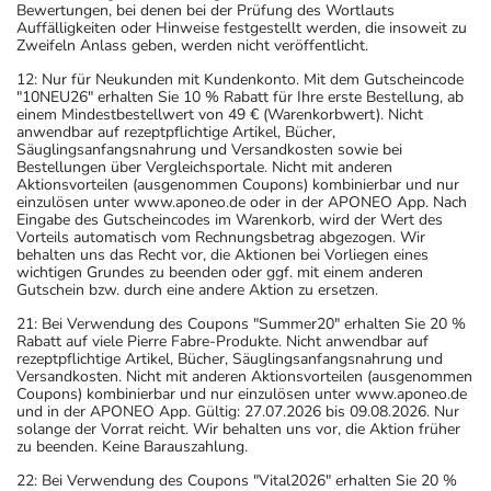
Bewertungen, bei denen bei der Prüfung des Wortlauts
Auffälligkeiten oder Hinweise festgestellt werden, die insoweit zu
Zweifeln Anlass geben, werden nicht veröffentlicht.
12: Nur für Neukunden mit Kundenkonto. Mit dem Gutscheincode
"10NEU26" erhalten Sie 10 % Rabatt für Ihre erste Bestellung, ab
einem Mindestbestellwert von 49 € (Warenkorbwert). Nicht
anwendbar auf rezeptpflichtige Artikel, Bücher,
Säuglingsanfangsnahrung und Versandkosten sowie bei
Bestellungen über Vergleichsportale. Nicht mit anderen
Aktionsvorteilen (ausgenommen Coupons) kombinierbar und nur
einzulösen unter www.aponeo.de oder in der APONEO App. Nach
Eingabe des Gutscheincodes im Warenkorb, wird der Wert des
Vorteils automatisch vom Rechnungsbetrag abgezogen. Wir
behalten uns das Recht vor, die Aktionen bei Vorliegen eines
wichtigen Grundes zu beenden oder ggf. mit einem anderen
Gutschein bzw. durch eine andere Aktion zu ersetzen.
21: Bei Verwendung des Coupons "Summer20" erhalten Sie 20 %
Rabatt auf viele Pierre Fabre-Produkte. Nicht anwendbar auf
rezeptpflichtige Artikel, Bücher, Säuglingsanfangsnahrung und
Versandkosten. Nicht mit anderen Aktionsvorteilen (ausgenommen
Coupons) kombinierbar und nur einzulösen unter www.aponeo.de
und in der APONEO App. Gültig: 27.07.2026 bis 09.08.2026. Nur
solange der Vorrat reicht. Wir behalten uns vor, die Aktion früher
zu beenden. Keine Barauszahlung.
22: Bei Verwendung des Coupons "Vital2026" erhalten Sie 20 %