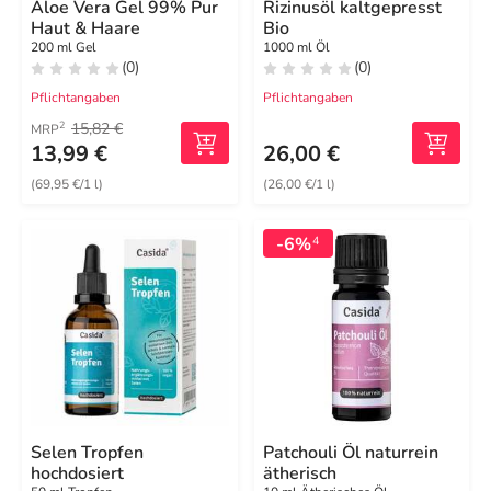
Aloe Vera Gel 99% Pur
Rizinusöl kaltgepresst
Haut & Haare
Bio
200 ml Gel
1000 ml Öl
(0)
(0)
Pflichtangaben
Pflichtangaben
15,82 €
2
MRP
13,99 €
26,00 €
(69,95 €/1 l)
(26,00 €/1 l)
-6%
4
Selen Tropfen
Patchouli Öl naturrein
hochdosiert
ätherisch