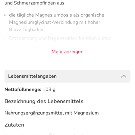
und Schmerzempfinden aus.
die tägliche Magnesiumdosis als organische
Magnesiumglycinat-Verbindung mit hoher
Bioverfügbarkeit
Entspannung und Regeneration für Muskulatur,
Gelenke und Psyche
Mehr anzeigen
aufgrund der Schutzwirkung der Aminosäure Glycin
besonders geeignet für Anwender mit einem sensiblen
Magen-Darm-Trakt
Lebensmittelangaben
praktische Kapseln zur einfachen Einnahme
frei von Magnesiumstearat, Füllstoffen,
Nettofüllmenge:
103 g
Rieselhilfsstoffen, Zucker und Süßstoffen
Bezeichnung des Lebensmittels
made in Germany
Nahrungsergänzungsmittel mit Magnesium
Adresse des Lebensmittel-Unternehmens
Zutaten
Casida GmbH
Brüderstr. 33