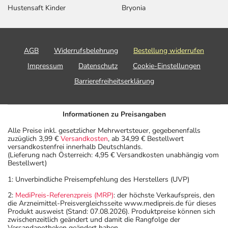
Hustensaft Kinder
Bryonia
AGB
Widerrufsbelehrung
Bestellung widerrufen
Impressum
Datenschutz
Cookie-Einstellungen
Barrierefreiheitserklärung
Informationen zu Preisangaben
Alle Preise inkl. gesetzlicher Mehrwertsteuer, gegebenenfalls
zuzüglich 3,99 €
Versandkosten
, ab 34,99 € Bestellwert
versandkostenfrei innerhalb Deutschlands.
(Lieferung nach Österreich: 4,95 € Versandkosten unabhängig vom
Bestellwert)
1: Unverbindliche Preisempfehlung des Herstellers (UVP)
2:
MediPreis-Referenzpreis (MRP)
: der höchste Verkaufspreis, den
die Arzneimittel-Preisvergleichsseite www.medipreis.de für dieses
Produkt ausweist (Stand: 07.08.2026). Produktpreise können sich
zwischenzeitlich geändert und damit die Rangfolge der
Versandapotheken geändert haben.