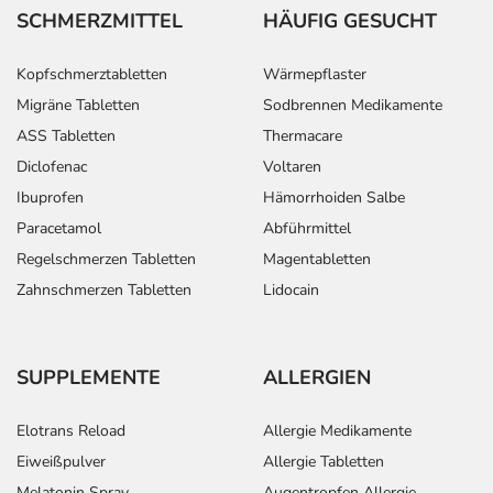
SCHMERZMITTEL
HÄUFIG GESUCHT
Kopfschmerztabletten
Wärmepflaster
Migräne Tabletten
Sodbrennen Medikamente
ASS Tabletten
Thermacare
Diclofenac
Voltaren
Ibuprofen
Hämorrhoiden Salbe
Paracetamol
Abführmittel
Regelschmerzen Tabletten
Magentabletten
Zahnschmerzen Tabletten
Lidocain
SUPPLEMENTE
ALLERGIEN
Elotrans Reload
Allergie Medikamente
Eiweißpulver
Allergie Tabletten
Melatonin Spray
Augentropfen Allergie