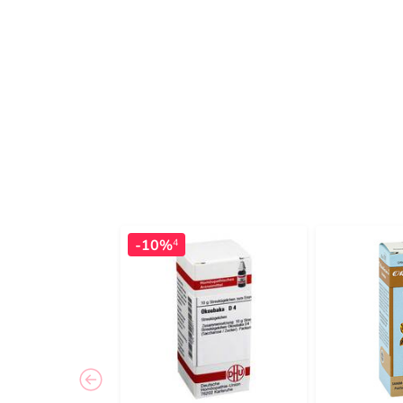
-10%
4