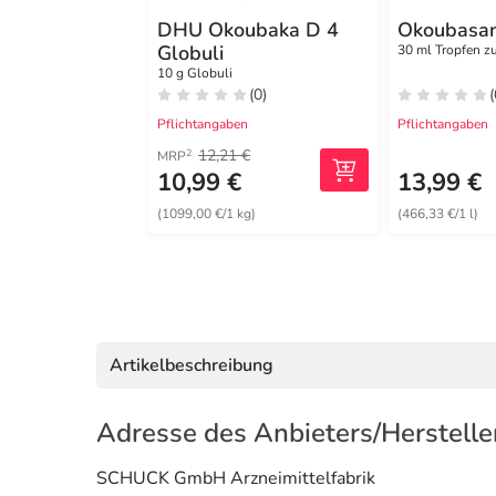
DHU Okoubaka D 4
Okoubasan
Globuli
30 ml Tropfen 
10 g Globuli
(0)
(
Pflichtangaben
Pflichtangaben
12,21 €
2
MRP
10,99 €
13,99 €
(1099,00 €/1 kg)
(466,33 €/1 l)
Artikelbeschreibung
Adresse des Anbieters/Herstelle
SCHUCK GmbH Arzneimittelfabrik