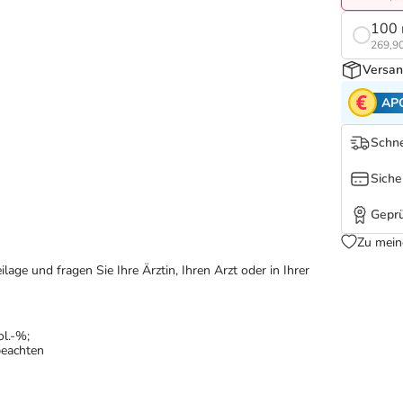
100 
269,90
Versan
AP
Schne
Siche
Geprü
Zu mein
ge und fragen Sie Ihre Ärztin, Ihren Arzt oder in Ihrer
ol.-%;
beachten