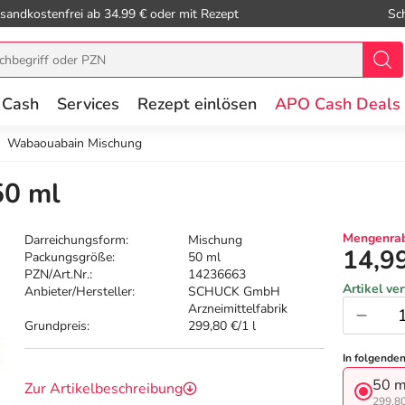
sandkostenfrei ab 34.99 € oder mit Rezept
Sc
 Cash
Services
Rezept einlösen
APO Cash Deals
Wabaouabain Mischung
50 ml
Mengenrab
Darreichungsform:
Mischung
14,9
Packungsgröße:
50 ml
PZN/Art.Nr.:
14236663
Artikel ve
Anbieter/Hersteller:
SCHUCK GmbH
Arzneimittelfabrik
Grundpreis:
299,80 €/1 l
In folgende
50 m
Zur Artikelbeschreibung
299,80