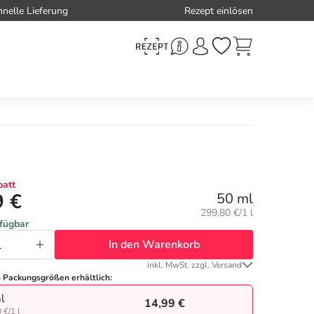
hnelle Lieferung
Rezept einlösen
att
9 €
50 ml
Grundpreis:
299,80 €/1 l
rfügbar
In den Warenkorb
inkl. MwSt. zzgl. Versand
n Packungsgrößen erhältlich:
l
14,99 €
 €/1 l