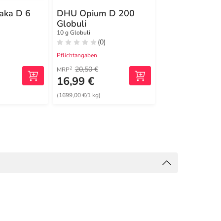
aka D 6
DHU Opium D 200
Wabaouabain
Globuli
Mischung
10 g Globuli
100 ml Mischung
(0)
(0)
Pflichtangaben
Pflichtangaben
20,50 €
2
MRP
16,99 €
26,99 €
(1699,00 €/1 kg)
(269,90 €/1 l)