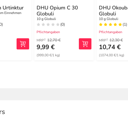
 Urtinktur
DHU Opium C 30
DHU Okoub
Globuli
Globuli
zum Einnehmen
10 g Globuli
10 g Globuli
0)
(0)
(1)
Pflichtangaben
Pflichtangaben
12,70 €
12,30 €
2
2
MRP
MRP
9,99 €
10,74 €
(999,00 €/1 kg)
(1074,00 €/1 kg)
rs