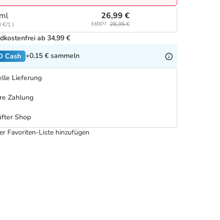
26,99 €
ml
MRP²
28,35 €
 €/1 l
dkostenfrei ab 34,99 €
+0,15 €
sammeln
O Cash
lle Lieferung
re Zahlung
fter Shop
er Favoriten-Liste hinzufügen