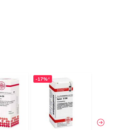
-17%
4