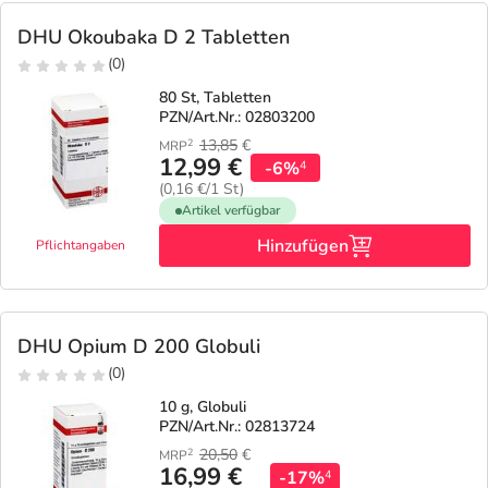
DHU Okoubaka D 2 Tabletten
(0)
80 St, Tabletten
PZN/Art.Nr.: 02803200
13,85
€
2
MRP
12,99 €
-6%
4
(0,16 €/1 St)
Artikel verfügbar
Hinzufügen
Pflichtangaben
DHU Opium D 200 Globuli
(0)
10 g, Globuli
PZN/Art.Nr.: 02813724
20,50
€
2
MRP
16,99 €
-17%
4