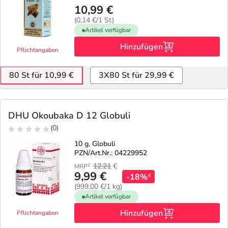
10,99 €
(0,14 €/1 St)
Artikel verfügbar
Hinzufügen
Pflichtangaben
80 St für 10,99 €
3X80 St für 29,99 €
DHU Okoubaka D 12 Globuli
(0)
10 g, Globuli
PZN/Art.Nr.: 04229952
12,21
€
2
MRP
9,99 €
-18%
4
(999,00 €/1 kg)
Artikel verfügbar
Hinzufügen
Pflichtangaben