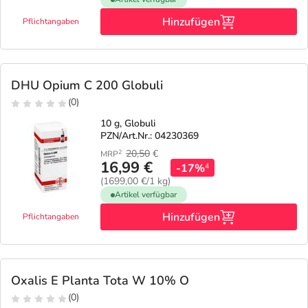
Hinzufügen
Pflichtangaben
DHU Opium C 200 Globuli
(0)
10 g, Globuli
PZN/Art.Nr.: 04230369
20,50
€
2
MRP
16,99 €
-17%
4
(1699,00 €/1 kg)
Artikel verfügbar
Hinzufügen
Pflichtangaben
Oxalis E Planta Tota W 10% O
(0)