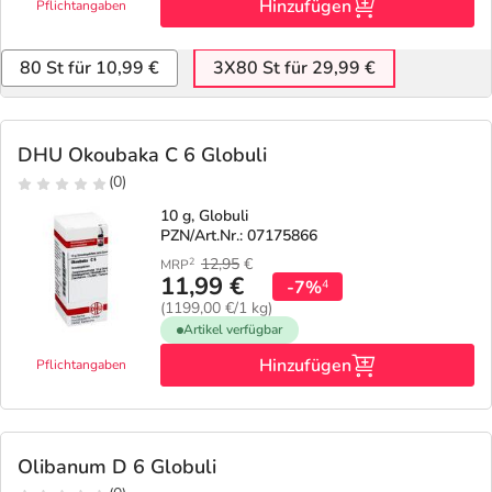
Hinzufügen
Pflichtangaben
80 St für 10,99 €
3X80 St für 29,99 €
DHU Okoubaka C 6 Globuli
(0)
10 g, Globuli
PZN/Art.Nr.: 07175866
12,95
€
2
MRP
11,99 €
-7%
4
(1199,00 €/1 kg)
Artikel verfügbar
Hinzufügen
Pflichtangaben
Olibanum D 6 Globuli