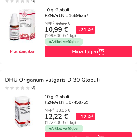
(0)
10 g, Globuli
PZN/Art.Nr.: 16696357
13,95
€
2
MRP
10,99 €
-21%
4
(1099,00 €/1 kg)
Artikel verfügbar
Hinzufügen
Pflichtangaben
DHU Origanum vulgaris D 30 Globuli
(0)
10 g, Globuli
PZN/Art.Nr.: 07458759
13,85
€
2
MRP
12,22 €
-12%
4
(1222,00 €/1 kg)
Artikel verfügbar