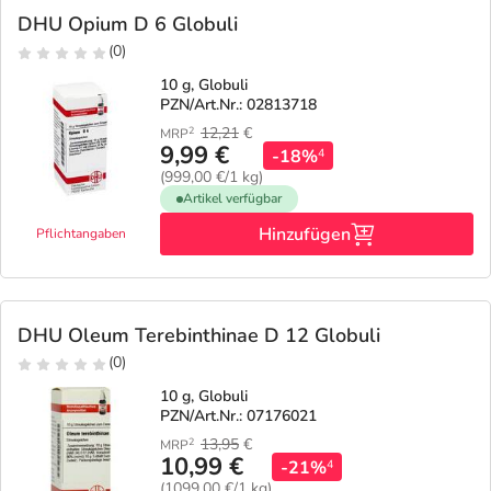
DHU Opium D 6 Globuli
(0)
10 g, Globuli
PZN/Art.Nr.: 02813718
12,21
€
2
MRP
9,99 €
-18%
4
(999,00 €/1 kg)
Artikel verfügbar
Hinzufügen
Pflichtangaben
DHU Oleum Terebinthinae D 12 Globuli
(0)
10 g, Globuli
PZN/Art.Nr.: 07176021
13,95
€
2
MRP
10,99 €
-21%
4
(1099,00 €/1 kg)