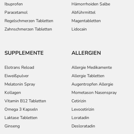
Ibuprofen
Hämorrhoiden Salbe
Paracetamol
Abführmittel
Regelschmerzen Tabletten
Magentabletten
Zahnschmerzen Tabletten
Lidocain
SUPPLEMENTE
ALLERGIEN
Elotrans Reload
Allergie Medikamente
Eiweißpulver
Allergie Tabletten
Melatonin Spray
Augentropfen Allergie
Kollagen
Mometason Nasenspray
Vitamin B12 Tabletten
Cetirizin
Omega 3 Kapseln
Levocetirizin
Laktase Tabletten
Loratadin
Ginseng
Desloratadin