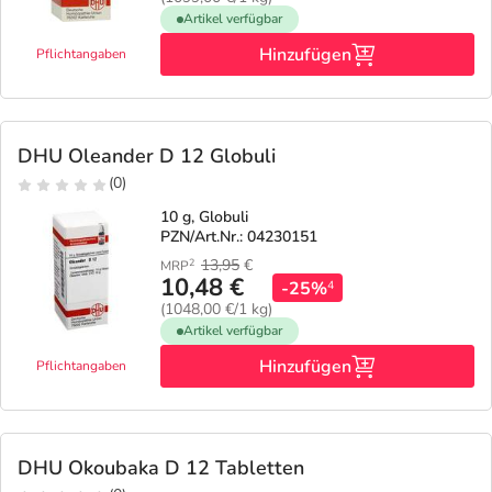
Artikel verfügbar
Hinzufügen
Pflichtangaben
DHU Oleander D 12 Globuli
(0)
10 g, Globuli
PZN/Art.Nr.: 04230151
13,95
€
2
MRP
10,48 €
-25%
4
(1048,00 €/1 kg)
Artikel verfügbar
Hinzufügen
Pflichtangaben
DHU Okoubaka D 12 Tabletten