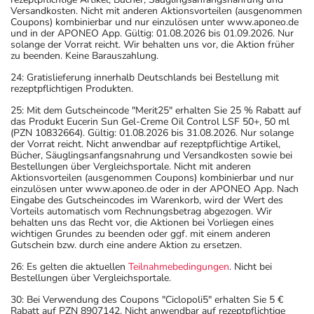
Versandkosten. Nicht mit anderen Aktionsvorteilen (ausgenommen
Coupons) kombinierbar und nur einzulösen unter www.aponeo.de
und in der APONEO App. Gültig: 01.08.2026 bis 01.09.2026. Nur
solange der Vorrat reicht. Wir behalten uns vor, die Aktion früher
zu beenden. Keine Barauszahlung.
24: Gratislieferung innerhalb Deutschlands bei Bestellung mit
rezeptpflichtigen Produkten.
25: Mit dem Gutscheincode "Merit25" erhalten Sie 25 % Rabatt auf
das Produkt Eucerin Sun Gel-Creme Oil Control LSF 50+, 50 ml
(PZN 10832664). Gültig: 01.08.2026 bis 31.08.2026. Nur solange
der Vorrat reicht. Nicht anwendbar auf rezeptpflichtige Artikel,
Bücher, Säuglingsanfangsnahrung und Versandkosten sowie bei
Bestellungen über Vergleichsportale. Nicht mit anderen
Aktionsvorteilen (ausgenommen Coupons) kombinierbar und nur
einzulösen unter www.aponeo.de oder in der APONEO App. Nach
Eingabe des Gutscheincodes im Warenkorb, wird der Wert des
Vorteils automatisch vom Rechnungsbetrag abgezogen. Wir
behalten uns das Recht vor, die Aktionen bei Vorliegen eines
wichtigen Grundes zu beenden oder ggf. mit einem anderen
Gutschein bzw. durch eine andere Aktion zu ersetzen.
26: Es gelten die aktuellen
Teilnahmebedingungen
. Nicht bei
Bestellungen über Vergleichsportale.
30: Bei Verwendung des Coupons "Ciclopoli5" erhalten Sie 5 €
Rabatt auf PZN 8907142. Nicht anwendbar auf rezeptpflichtige