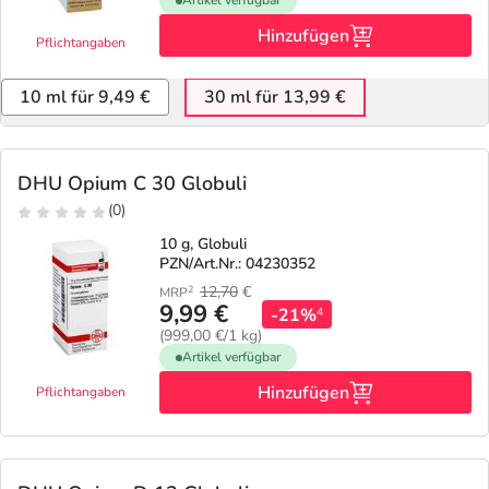
Artikel verfügbar
Hinzufügen
Pflichtangaben
10 ml für 9,49 €
30 ml für 13,99 €
DHU Opium C 30 Globuli
(0)
10 g, Globuli
PZN/Art.Nr.: 04230352
12,70
€
2
MRP
9,99 €
-21%
4
(999,00 €/1 kg)
Artikel verfügbar
Hinzufügen
Pflichtangaben