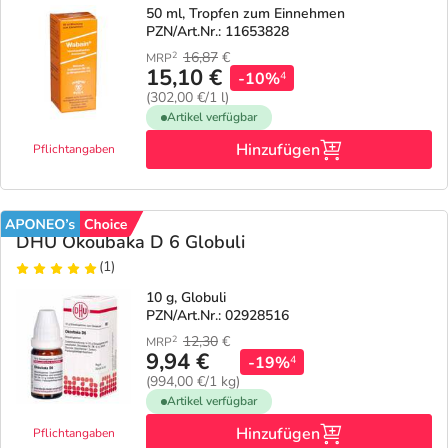
50 ml, Tropfen zum Einnehmen
PZN/Art.Nr.: 11653828
Geschenkideen
Fragen und Antworten
5% Extra Cash
Diabetes
16,87
€
2
MRP
15,10 €
-10%
4
(302,00 €/1 l)
Aktuelle Coupons
Kontakt
Avene & Ducray Deals
Körperpflege & Kosmetik
7
Artikel verfügbar
Hinzufügen
Pflichtangaben
Ratgeber
Eucerin Deals
Liebe & Erotik
Summer SALE
Beliebte Beiträge
Evolsin Deals
Mutter & Kind
Reiseapotheke
DHU Okoubaka D 6 Globuli
(1)
E-Rezept einlösen
Frontline & Frontpro Deals
Nahrungsergänzung
Insektenschutz
10 g, Globuli
PZN/Art.Nr.: 02928516
E-Rezept App
Nattermann Deals
Natur & Homöopathie
Sonnenpflege
12,30
€
2
MRP
9,94 €
-19%
4
(994,00 €/1 kg)
R(h)ein Nutrition Deals
Sanitätshaus
Sommerpflege für Haar und Kopfhaut
Artikel verfügbar
Hinzufügen
Pflichtangaben