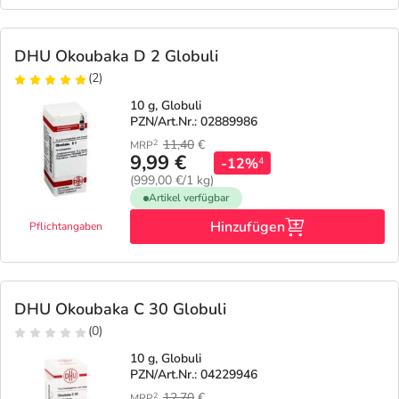
DHU Okoubaka D 2 Globuli
(2)
10 g, Globuli
PZN/Art.Nr.: 02889986
11,40
€
2
MRP
9,99 €
-12%
4
(999,00 €/1 kg)
Artikel verfügbar
Hinzufügen
Pflichtangaben
DHU Okoubaka C 30 Globuli
(0)
10 g, Globuli
PZN/Art.Nr.: 04229946
12,70
€
2
MRP