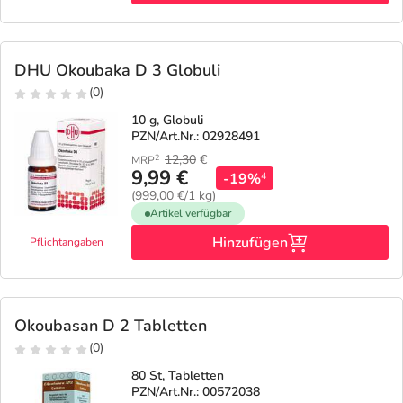
Refluthin, Lasea & Carmenthin Deals
Sport & Fitness
Täglich gut versorgt
Salus Deals
Tierapotheke
DHU Okoubaka D 3 Globuli
(0)
Vitamine & Mineralstoffe
10 g, Globuli
PZN/Art.Nr.: 02928491
Marken
12,30
€
2
MRP
9,99 €
-19%
4
(999,00 €/1 kg)
Artikel verfügbar
Hinzufügen
Pflichtangaben
Okoubasan D 2 Tabletten
(0)
80 St, Tabletten
PZN/Art.Nr.: 00572038