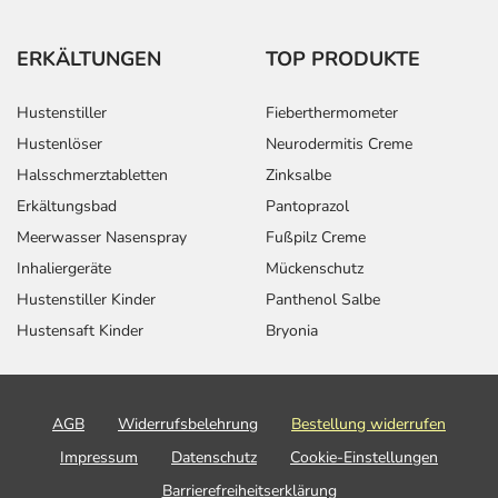
ERKÄLTUNGEN
TOP PRODUKTE
Hustenstiller
Fieberthermometer
Hustenlöser
Neurodermitis Creme
Halsschmerztabletten
Zinksalbe
Erkältungsbad
Pantoprazol
Meerwasser Nasenspray
Fußpilz Creme
Inhaliergeräte
Mückenschutz
Hustenstiller Kinder
Panthenol Salbe
Hustensaft Kinder
Bryonia
AGB
Widerrufsbelehrung
Bestellung widerrufen
Impressum
Datenschutz
Cookie-Einstellungen
Barrierefreiheitserklärung