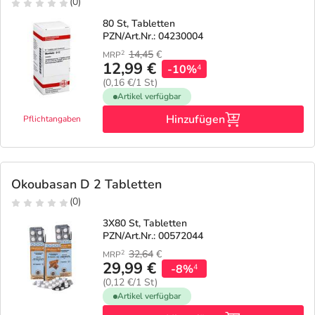
(0)
80 St, Tabletten
PZN/Art.Nr.: 04230004
14,45
€
2
MRP
12,99 €
-10%
4
(0,16 €/1 St)
Artikel verfügbar
Hinzufügen
Pflichtangaben
Okoubasan D 2 Tabletten
(0)
3X80 St, Tabletten
PZN/Art.Nr.: 00572044
32,64
€
2
MRP
29,99 €
-8%
4
(0,12 €/1 St)
Artikel verfügbar