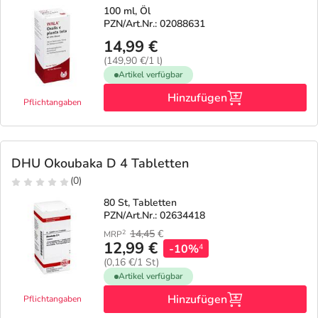
100 ml, Öl
PZN/Art.Nr.: 02088631
14,99 €
(149,90 €/1 l)
Artikel verfügbar
Hinzufügen
Pflichtangaben
DHU Okoubaka D 4 Tabletten
(0)
80 St, Tabletten
PZN/Art.Nr.: 02634418
14,45
€
2
MRP
12,99 €
-10%
4
(0,16 €/1 St)
Artikel verfügbar
Hinzufügen
Pflichtangaben