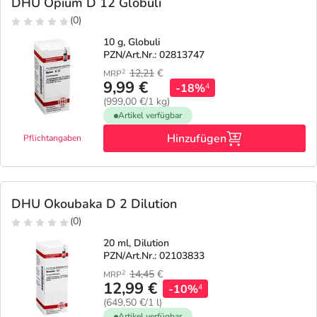
DHU Opium D 12 Globuli
(0)
10 g, Globuli
PZN/Art.Nr.: 02813747
12,21
€
2
MRP
9,99 €
-18%
4
(999,00 €/1 kg)
Artikel verfügbar
Hinzufügen
Pflichtangaben
DHU Okoubaka D 2 Dilution
(0)
20 ml, Dilution
PZN/Art.Nr.: 02103833
14,45
€
2
MRP
12,99 €
-10%
4
(649,50 €/1 l)
Artikel verfügbar