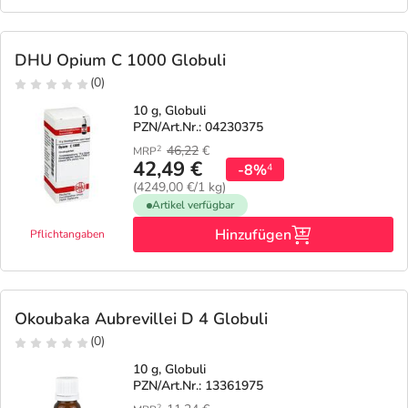
DHU Opium C 1000 Globuli
(0)
10 g, Globuli
PZN/Art.Nr.: 04230375
46,22
€
2
MRP
42,49 €
-8%
4
(4249,00 €/1 kg)
Artikel verfügbar
Hinzufügen
Pflichtangaben
Okoubaka Aubrevillei D 4 Globuli
(0)
10 g, Globuli
PZN/Art.Nr.: 13361975
2