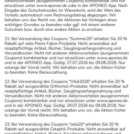
Aktionsvorteilen (ausgenommen Coupons) kombinierbar und nur
einzulösen unter www.aponeo.de oder in der APONEO App. Nach
Eingabe des Gutscheincodes im Warenkorb, wird der Wert des
Vorteils automatisch vom Rechnungsbetrag abgezogen. Wir
behalten uns das Recht vor, die Aktionen bei Vorliegen eines
wichtigen Grundes zu beenden oder ggf. mit einem anderen
Gutschein bzw. durch eine andere Aktion zu ersetzen.
21: Bei Verwendung des Coupons "Summer20" erhalten Sie 20 %
Rabatt auf viele Pierre Fabre-Produkte. Nicht anwendbar auf
rezeptpflichtige Artikel, Bücher, Säuglingsanfangsnahrung und
Versandkosten. Nicht mit anderen Aktionsvorteilen (ausgenommen
Coupons) kombinierbar und nur einzulösen unter www.aponeo.de
und in der APONEO App. Gültig: 27.07.2026 bis 09.08.2026. Nur
solange der Vorrat reicht. Wir behalten uns vor, die Aktion früher
zu beenden. Keine Barauszahlung.
22: Bei Verwendung des Coupons "Vital2026" erhalten Sie 20 %
Rabatt auf ausgewählte Orthomol-Produkte. Nicht anwendbar auf
rezeptpflichtige Artikel, Bücher, Säuglingsanfangsnahrung und
Versandkosten. Nicht mit anderen Aktionsvorteilen (ausgenommen
Coupons) kombinierbar und nur einzulösen unter www.aponeo.de
und in der APONEO App. Gültig: 29.07.2026 bis 09.08.2026. Nur
solange der Vorrat reicht. Wir behalten uns vor, die Aktion früher
zu beenden. Keine Barauszahlung.
23: Bei Verwendung des Coupons "ceta20" erhalten Sie 20 %
Rabatt auf ausgewählte Cetaphil-Produkte. Nicht anwendbar auf
rezeptpflichtige Artikel, Bücher, Säuglingsanfangsnahrung und