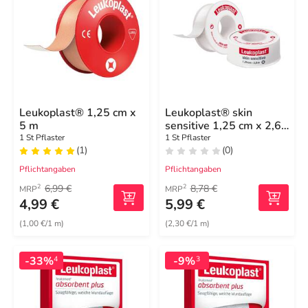
Leukoplast® 1,25 cm x
Leukoplast® skin
5 m
sensitive 1,25 cm x 2,6
m
1 St Pflaster
1 St Pflaster
(1)
(0)
Pflichtangaben
Pflichtangaben
6,99 €
8,78 €
2
2
MRP
MRP
4,99 €
5,99 €
(1,00 €/1 m)
(2,30 €/1 m)
-33%
-9%
4
3