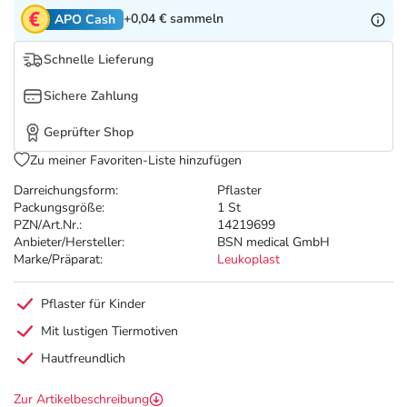
Refluthin, Lasea & Carmenthin Deals
Sport & Fitness
Täglich gut versorgt
+0,04 €
sammeln
APO Cash
Salus Deals
Tierapotheke
Schnelle Lieferung
Sichere Zahlung
Vitamine & Mineralstoffe
Geprüfter Shop
Marken
Zu meiner Favoriten-Liste hinzufügen
Darreichungsform:
Pflaster
Packungsgröße:
1 St
PZN/Art.Nr.:
14219699
Anbieter/Hersteller:
BSN medical GmbH
Marke/Präparat:
Leukoplast
Pflaster für Kinder
Mit lustigen Tiermotiven
Hautfreundlich
Zur Artikelbeschreibung