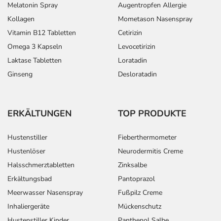
Melatonin Spray
Augentropfen Allergie
Kollagen
Mometason Nasenspray
Vitamin B12 Tabletten
Cetirizin
Omega 3 Kapseln
Levocetirizin
Laktase Tabletten
Loratadin
Ginseng
Desloratadin
ERKÄLTUNGEN
TOP PRODUKTE
Hustenstiller
Fieberthermometer
Hustenlöser
Neurodermitis Creme
Halsschmerztabletten
Zinksalbe
Erkältungsbad
Pantoprazol
Meerwasser Nasenspray
Fußpilz Creme
Inhaliergeräte
Mückenschutz
Hustenstiller Kinder
Panthenol Salbe