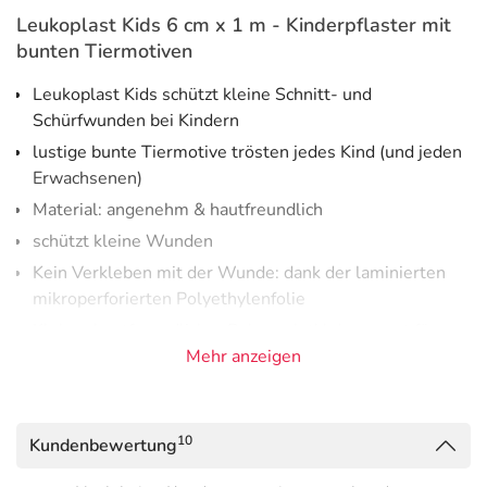
Leukoplast Kids 6 cm x 1 m - Kinderpflaster mit
bunten Tiermotiven
Leukoplast Kids schützt kleine Schnitt- und
Schürfwunden bei Kindern
lustige bunte Tiermotive trösten jedes Kind (und jeden
Erwachsenen)
Material: angenehm & hautfreundlich
schützt kleine Wunden
Kein Verkleben mit der Wunde: dank der laminierten
mikroperforierten Polyethylenfolie
Kleber: hautfreundlicher Polyacrylatkleber sorgt für
zuverlässige Klebkraft
Mehr anzeigen
hautfreundlich
Leukoplast Kids Pflaster 6 cm x 1 m sind für kleine
10
Kundenbewertung
Schnitt- und Schürfwunden bei Kindern geeignet. Aua?
Wir haben was für die ganze Familie, was tierisch gute