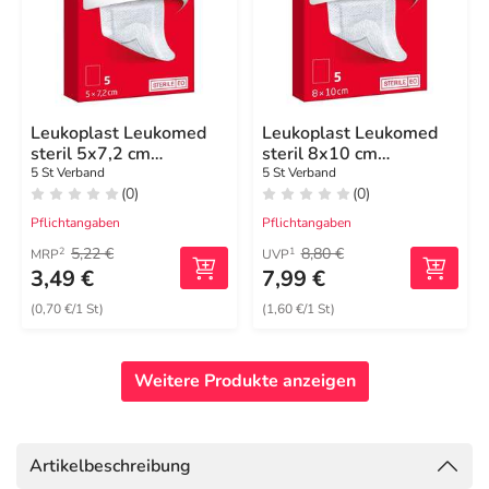
Leukoplast Leukomed
Leukoplast Leukomed
steril 5x7,2 cm
steril 8x10 cm
Wundauflage
Wundauflage
5 St Verband
5 St Verband
(0)
(0)
Pflichtangaben
Pflichtangaben
5,22 €
8,80 €
2
1
MRP
UVP
3,49 €
7,99 €
(0,70 €/1 St)
(1,60 €/1 St)
Weitere Produkte anzeigen
Artikelbeschreibung