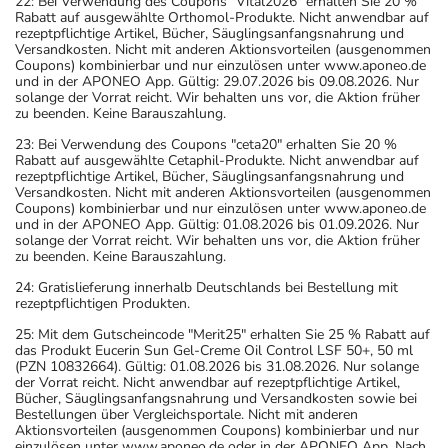
22: Bei Verwendung des Coupons "Vital2026" erhalten Sie 20 %
Rabatt auf ausgewählte Orthomol-Produkte. Nicht anwendbar auf
rezeptpflichtige Artikel, Bücher, Säuglingsanfangsnahrung und
Versandkosten. Nicht mit anderen Aktionsvorteilen (ausgenommen
Coupons) kombinierbar und nur einzulösen unter www.aponeo.de
und in der APONEO App. Gültig: 29.07.2026 bis 09.08.2026. Nur
solange der Vorrat reicht. Wir behalten uns vor, die Aktion früher
zu beenden. Keine Barauszahlung.
23: Bei Verwendung des Coupons "ceta20" erhalten Sie 20 %
Rabatt auf ausgewählte Cetaphil-Produkte. Nicht anwendbar auf
rezeptpflichtige Artikel, Bücher, Säuglingsanfangsnahrung und
Versandkosten. Nicht mit anderen Aktionsvorteilen (ausgenommen
Coupons) kombinierbar und nur einzulösen unter www.aponeo.de
und in der APONEO App. Gültig: 01.08.2026 bis 01.09.2026. Nur
solange der Vorrat reicht. Wir behalten uns vor, die Aktion früher
zu beenden. Keine Barauszahlung.
24: Gratislieferung innerhalb Deutschlands bei Bestellung mit
rezeptpflichtigen Produkten.
25: Mit dem Gutscheincode "Merit25" erhalten Sie 25 % Rabatt auf
das Produkt Eucerin Sun Gel-Creme Oil Control LSF 50+, 50 ml
(PZN 10832664). Gültig: 01.08.2026 bis 31.08.2026. Nur solange
der Vorrat reicht. Nicht anwendbar auf rezeptpflichtige Artikel,
Bücher, Säuglingsanfangsnahrung und Versandkosten sowie bei
Bestellungen über Vergleichsportale. Nicht mit anderen
Aktionsvorteilen (ausgenommen Coupons) kombinierbar und nur
einzulösen unter www.aponeo.de oder in der APONEO App. Nach