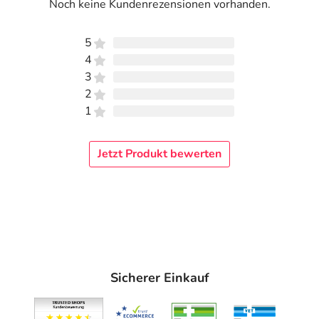
Noch keine Kundenrezensionen vorhanden.
Laune macht: Bunte Pflaster mit Tiermotiven lassen
Kinder den Schmerz schnell vergessen! Am Besten
5
trocknen Sie die Tränen, schneiden das Pflaster in der
4
richtigen Größe zu, kleben es auf die Wunde und
pusten
3
die Schmerzen einfach weg
und schwupps sind die Kids
2
wieder glücklich.
1
Die Leukoplast Kids Pflaster lassen einen die Wunde
schnell vergessen: Egal ob Kindergartenkind oder
Jetzt Produkt bewerten
Schulkind – die bunten Pflaster mit lustigen Tiermotiven
trösten und machen sofort gute Laune!
Anwendung
Anleitung:
richtige Pflastergröße zuschneiden
Sicherer Einkauf
Schutzfolie abziehen
platzieren und zweite Schutzfolie abziehen