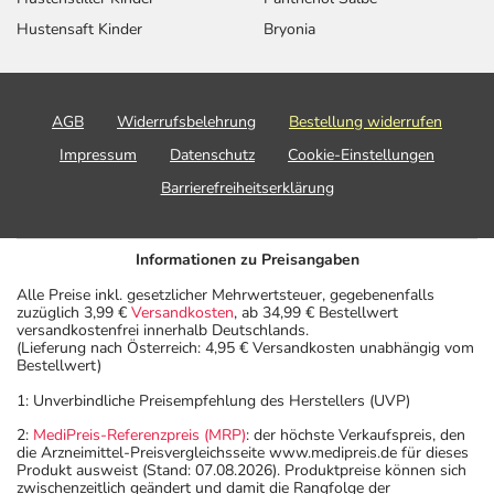
Hustensaft Kinder
Bryonia
AGB
Widerrufsbelehrung
Bestellung widerrufen
Impressum
Datenschutz
Cookie-Einstellungen
Barrierefreiheitserklärung
Informationen zu Preisangaben
Alle Preise inkl. gesetzlicher Mehrwertsteuer, gegebenenfalls
zuzüglich 3,99 €
Versandkosten
, ab 34,99 € Bestellwert
versandkostenfrei innerhalb Deutschlands.
(Lieferung nach Österreich: 4,95 € Versandkosten unabhängig vom
Bestellwert)
1: Unverbindliche Preisempfehlung des Herstellers (UVP)
2:
MediPreis-Referenzpreis (MRP)
: der höchste Verkaufspreis, den
die Arzneimittel-Preisvergleichsseite www.medipreis.de für dieses
Produkt ausweist (Stand: 07.08.2026). Produktpreise können sich
zwischenzeitlich geändert und damit die Rangfolge der