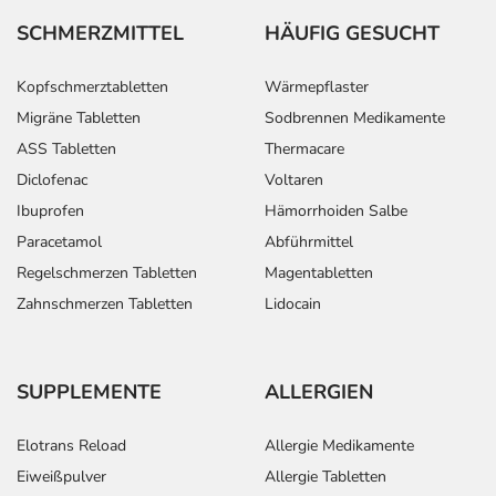
SCHMERZMITTEL
HÄUFIG GESUCHT
Kopfschmerztabletten
Wärmepflaster
Migräne Tabletten
Sodbrennen Medikamente
ASS Tabletten
Thermacare
Diclofenac
Voltaren
Ibuprofen
Hämorrhoiden Salbe
Paracetamol
Abführmittel
Regelschmerzen Tabletten
Magentabletten
Zahnschmerzen Tabletten
Lidocain
SUPPLEMENTE
ALLERGIEN
Elotrans Reload
Allergie Medikamente
Eiweißpulver
Allergie Tabletten