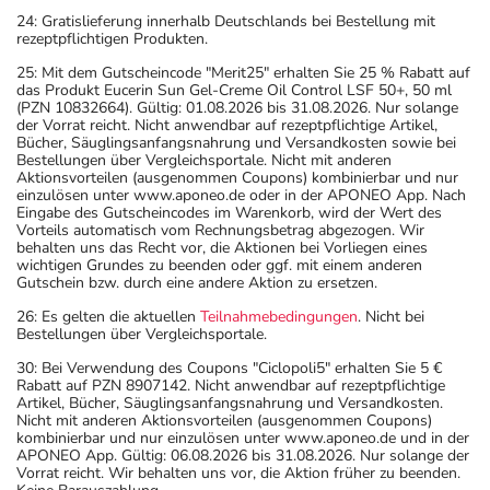
24: Gratislieferung innerhalb Deutschlands bei Bestellung mit
rezeptpflichtigen Produkten.
25: Mit dem Gutscheincode "Merit25" erhalten Sie 25 % Rabatt auf
das Produkt Eucerin Sun Gel-Creme Oil Control LSF 50+, 50 ml
(PZN 10832664). Gültig: 01.08.2026 bis 31.08.2026. Nur solange
der Vorrat reicht. Nicht anwendbar auf rezeptpflichtige Artikel,
Bücher, Säuglingsanfangsnahrung und Versandkosten sowie bei
Bestellungen über Vergleichsportale. Nicht mit anderen
Aktionsvorteilen (ausgenommen Coupons) kombinierbar und nur
einzulösen unter www.aponeo.de oder in der APONEO App. Nach
Eingabe des Gutscheincodes im Warenkorb, wird der Wert des
Vorteils automatisch vom Rechnungsbetrag abgezogen. Wir
behalten uns das Recht vor, die Aktionen bei Vorliegen eines
wichtigen Grundes zu beenden oder ggf. mit einem anderen
Gutschein bzw. durch eine andere Aktion zu ersetzen.
26: Es gelten die aktuellen
Teilnahmebedingungen
. Nicht bei
Bestellungen über Vergleichsportale.
30: Bei Verwendung des Coupons "Ciclopoli5" erhalten Sie 5 €
Rabatt auf PZN 8907142. Nicht anwendbar auf rezeptpflichtige
Artikel, Bücher, Säuglingsanfangsnahrung und Versandkosten.
Nicht mit anderen Aktionsvorteilen (ausgenommen Coupons)
kombinierbar und nur einzulösen unter www.aponeo.de und in der
APONEO App. Gültig: 06.08.2026 bis 31.08.2026. Nur solange der
Vorrat reicht. Wir behalten uns vor, die Aktion früher zu beenden.