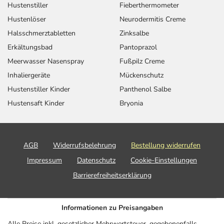
Hustenstiller
Fieberthermometer
Hustenlöser
Neurodermitis Creme
Halsschmerztabletten
Zinksalbe
Erkältungsbad
Pantoprazol
Meerwasser Nasenspray
Fußpilz Creme
Inhaliergeräte
Mückenschutz
Hustenstiller Kinder
Panthenol Salbe
Hustensaft Kinder
Bryonia
AGB
Widerrufsbelehrung
Bestellung widerrufen
Impressum
Datenschutz
Cookie-Einstellungen
Barrierefreiheitserklärung
Informationen zu Preisangaben
Alle Preise inkl. gesetzlicher Mehrwertsteuer, gegebenenfalls