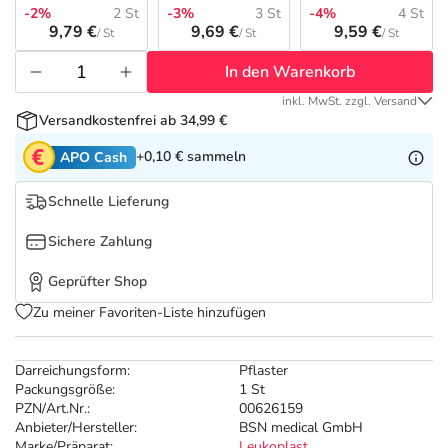
Refluthin, Lasea & Carmenthin Deals
Sport & Fitness
Täglich gut versorgt
-2%
2 St
-3%
3 St
-4%
4 St
9,79 €
9,69 €
9,59 €
/ St
/ St
/ St
Salus Deals
Tierapotheke
In den Warenkorb
inkl. MwSt. zzgl. Versand
Vitamine & Mineralstoffe
Versandkostenfrei ab 34,99 €
+0,10 €
sammeln
APO Cash
Marken
Schnelle Lieferung
Sichere Zahlung
Geprüfter Shop
Zu meiner Favoriten-Liste hinzufügen
Darreichungsform:
Pflaster
Packungsgröße:
1 St
PZN/Art.Nr.:
00626159
Anbieter/Hersteller:
BSN medical GmbH
Marke/Präparat:
Leukoplast