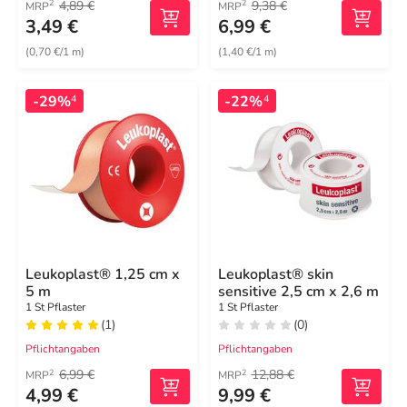
4,89 €
9,38 €
2
2
MRP
MRP
3,49 €
6,99 €
(0,70 €/1 m)
(1,40 €/1 m)
-29%
-22%
4
4
Leukoplast® 1,25 cm x
Leukoplast® skin
5 m
sensitive 2,5 cm x 2,6 m
1 St Pflaster
1 St Pflaster
(1)
(0)
Pflichtangaben
Pflichtangaben
6,99 €
12,88 €
2
2
MRP
MRP
4,99 €
9,99 €