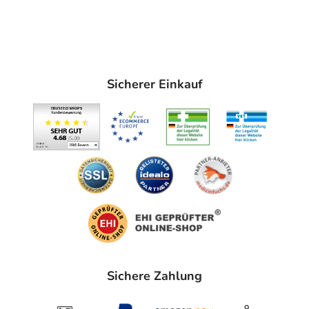
Fixierung von Verbänden jeder Art und Größe,
insbesondere solchen, die bei Wassereinwirkung sicher
haften sollen.
Befestigung und Sicherung von Tuben, Kathetern,
Sonden und Kanülen.
Sicherer Einkauf
Adresse des Anbieters/Herstellers
BSN medical GmbH
Schützenstr. 1-3
22761 Hamburg
elektronische Adresse: https://medical.essity.de/essity-
medical-solutions.html
Angaben gem. EU-Produktsicherheitsverordnung (GPSR)
anzeigen
Das
PDF des Beipackzettels
können Sie sich oben
Sichere Zahlung
herunterladen.