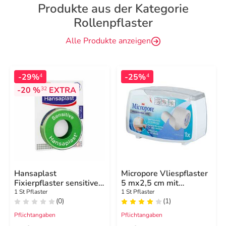
Produkte aus der Kategorie
Rollenpflaster
Alle Produkte anzeigen
-29%
-25%
4
4
-20 %
EXTRA
32
Hansaplast
Micropore Vliespflaster
Fixierpflaster sensitive
5 mx2,5 cm mit
5mx1,25cm
Abr.1530 - 1D
1 St Pflaster
1 St Pflaster
(0)
(1)
Pflichtangaben
Pflichtangaben