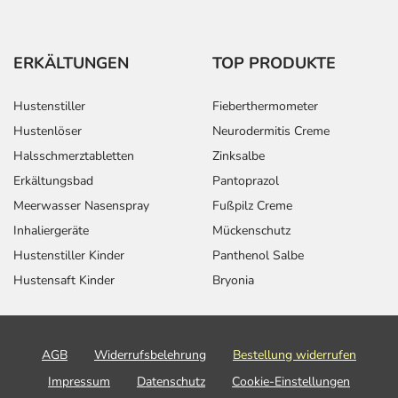
ERKÄLTUNGEN
TOP PRODUKTE
Hustenstiller
Fieberthermometer
Hustenlöser
Neurodermitis Creme
Halsschmerztabletten
Zinksalbe
Erkältungsbad
Pantoprazol
Meerwasser Nasenspray
Fußpilz Creme
Inhaliergeräte
Mückenschutz
Hustenstiller Kinder
Panthenol Salbe
Hustensaft Kinder
Bryonia
AGB
Widerrufsbelehrung
Bestellung widerrufen
Impressum
Datenschutz
Cookie-Einstellungen