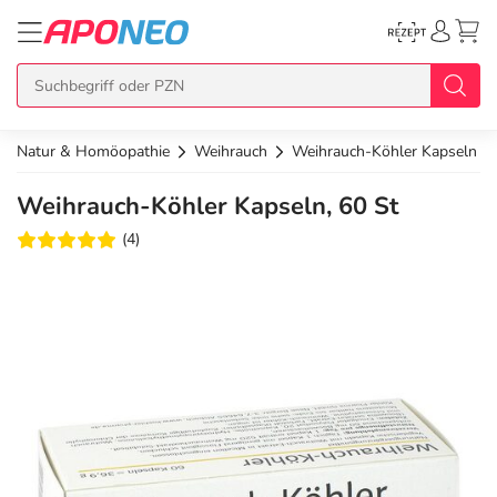
Natur & Homöopathie
Weihrauch
Weihrauch-Köhler Kapseln
zurück
zurück
zurück
zurück
zurück
Weihrauch-Köhler Kapseln, 60 St
Übersicht Produkte
Übersicht Aktionen
Übersicht Services
Übersicht Rezept einlösen
Übersicht APO Cash Deals
(4)
Topseller
APO Cash Deals
Dermatologische Beratung
E-Rezept auf Karte
Alle APO Cash Deals
Neuheiten
Gratis dazu
Wechselwirkungscheck
E-Rezept Ausdruck
20% Extra Cash
Im Set günstiger
Diabetes-Risiko-Test
Papier-Rezept
15% Extra Cash
Arzneimittel
Schnäppchen
BMI-Rechner
10% Extra Cash
Bio & Genuss