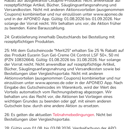
Rabatt auf ausgewählte Cetaphil-Produkte. Nicht anwendbar auf
rezeptpflichtige Artikel, Bücher, Säuglingsanfangsnahrung und
Versandkosten. Nicht mit anderen Aktionsvorteilen (ausgenommen
Coupons) kombinierbar und nur einzulösen unter www.aponeo.de
und in der APONEO App. Gültig: 01.08.2026 bis 01.09.2026. Nur
solange der Vorrat reicht. Wir behalten uns vor, die Aktion früher
zu beenden. Keine Barauszahlung.
24: Gratislieferung innerhalb Deutschlands bei Bestellung mit
rezeptpflichtigen Produkten.
25: Mit dem Gutscheincode "Merit25" erhalten Sie 25 % Rabatt auf
das Produkt Eucerin Sun Gel-Creme Oil Control LSF 50+, 50 ml
(PZN 10832664). Gültig: 01.08.2026 bis 31.08.2026. Nur solange
der Vorrat reicht. Nicht anwendbar auf rezeptpflichtige Artikel,
Bücher, Säuglingsanfangsnahrung und Versandkosten sowie bei
Bestellungen über Vergleichsportale. Nicht mit anderen
Aktionsvorteilen (ausgenommen Coupons) kombinierbar und nur
einzulösen unter www.aponeo.de oder in der APONEO App. Nach
Eingabe des Gutscheincodes im Warenkorb, wird der Wert des
Vorteils automatisch vom Rechnungsbetrag abgezogen. Wir
behalten uns das Recht vor, die Aktionen bei Vorliegen eines
wichtigen Grundes zu beenden oder ggf. mit einem anderen
Gutschein bzw. durch eine andere Aktion zu ersetzen.
26: Es gelten die aktuellen
Teilnahmebedingungen
. Nicht bei
Bestellungen über Vergleichsportale.
28: Gültig vom 01.08. bis 03.08.2026. Verdreifachung der APO