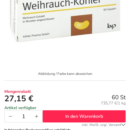
Geschenkideen
Fragen und Antworten
5% Extra Cash
Diabetes
Aktuelle Coupons
Kontakt
Avene & Ducray Deals
Körperpflege & Kosmetik
6
Ratgeber
Eucerin Deals
Liebe & Erotik
Summer SALE
Beliebte Beiträge
Evolsin Deals
Mutter & Kind
Reiseapotheke
Abbildung / Farbe kann abweichen
E-Rezept einlösen
Frontline & Frontpro Deals
Nahrungsergänzung
Insektenschutz
Mengenrabatt
27,15 €
E-Rezept App
Nattermann Deals
60 St
Natur & Homöopathie
Sonnenpflege
Grundpreis:
735,77 €/1 kg
Artikel verfügbar
R(h)ein Nutrition Deals
Sanitätshaus
Sommerpflege für Haar und Kopfhaut
In den Warenkorb
inkl. MwSt. zzgl. Versand