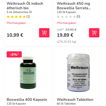
Weihrauch Öl indisch
Weihrauch 450 mg
ätherisch bio
Boswellia Serrata
Kapseln
5 ml Ätherisches Öl
120 St Kapseln
(1)
(0)
Pflichtangaben
Pflichtangaben
23,90 €
1
UVP
10,99 €
19,89 €
(276,25 €/1 kg)
-8%
3
Boswellia 400 Kapseln
Weihrauch Tabletten
120 St Kapseln
60 St Tabletten