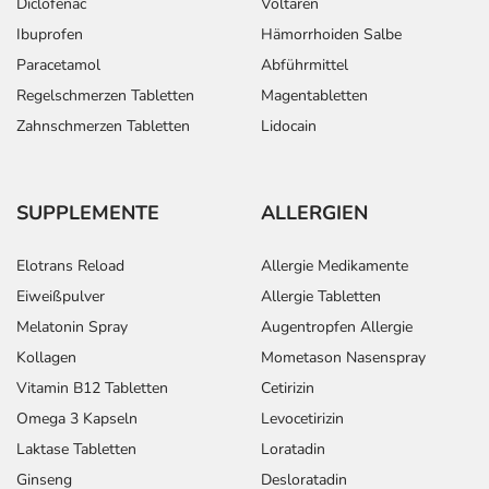
Diclofenac
Voltaren
Ibuprofen
Hämorrhoiden Salbe
Paracetamol
Abführmittel
Regelschmerzen Tabletten
Magentabletten
Zahnschmerzen Tabletten
Lidocain
SUPPLEMENTE
ALLERGIEN
Elotrans Reload
Allergie Medikamente
Eiweißpulver
Allergie Tabletten
Melatonin Spray
Augentropfen Allergie
Kollagen
Mometason Nasenspray
Vitamin B12 Tabletten
Cetirizin
Omega 3 Kapseln
Levocetirizin
Laktase Tabletten
Loratadin
Ginseng
Desloratadin