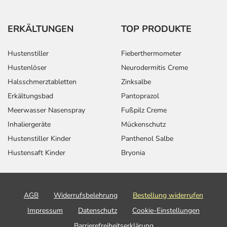
ERKÄLTUNGEN
TOP PRODUKTE
Hustenstiller
Fieberthermometer
Hustenlöser
Neurodermitis Creme
Halsschmerztabletten
Zinksalbe
Erkältungsbad
Pantoprazol
Meerwasser Nasenspray
Fußpilz Creme
Inhaliergeräte
Mückenschutz
Hustenstiller Kinder
Panthenol Salbe
Hustensaft Kinder
Bryonia
AGB
Widerrufsbelehrung
Bestellung widerrufen
Impressum
Datenschutz
Cookie-Einstellungen
Barrierefreiheitserklärung