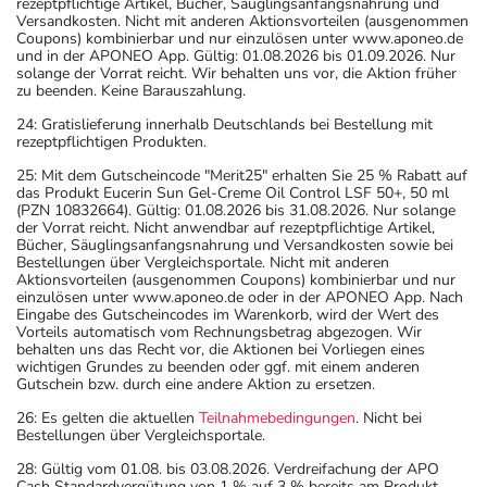
rezeptpflichtige Artikel, Bücher, Säuglingsanfangsnahrung und
Versandkosten. Nicht mit anderen Aktionsvorteilen (ausgenommen
Coupons) kombinierbar und nur einzulösen unter www.aponeo.de
und in der APONEO App. Gültig: 01.08.2026 bis 01.09.2026. Nur
solange der Vorrat reicht. Wir behalten uns vor, die Aktion früher
zu beenden. Keine Barauszahlung.
24: Gratislieferung innerhalb Deutschlands bei Bestellung mit
rezeptpflichtigen Produkten.
25: Mit dem Gutscheincode "Merit25" erhalten Sie 25 % Rabatt auf
das Produkt Eucerin Sun Gel-Creme Oil Control LSF 50+, 50 ml
(PZN 10832664). Gültig: 01.08.2026 bis 31.08.2026. Nur solange
der Vorrat reicht. Nicht anwendbar auf rezeptpflichtige Artikel,
Bücher, Säuglingsanfangsnahrung und Versandkosten sowie bei
Bestellungen über Vergleichsportale. Nicht mit anderen
Aktionsvorteilen (ausgenommen Coupons) kombinierbar und nur
einzulösen unter www.aponeo.de oder in der APONEO App. Nach
Eingabe des Gutscheincodes im Warenkorb, wird der Wert des
Vorteils automatisch vom Rechnungsbetrag abgezogen. Wir
behalten uns das Recht vor, die Aktionen bei Vorliegen eines
wichtigen Grundes zu beenden oder ggf. mit einem anderen
Gutschein bzw. durch eine andere Aktion zu ersetzen.
26: Es gelten die aktuellen
Teilnahmebedingungen
. Nicht bei
Bestellungen über Vergleichsportale.
28: Gültig vom 01.08. bis 03.08.2026. Verdreifachung der APO
Cash Standardvergütung von 1 % auf 3 % bereits am Produkt