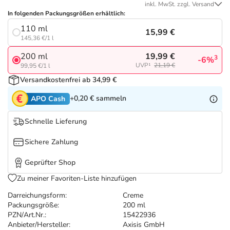
Refluthin, Lasea & Carmenthin Deals
Sport & Fitness
Täglich gut versorgt
inkl. MwSt. zzgl. Versand
In folgenden Packungsgrößen erhältlich:
110 ml
Salus Deals
Tierapotheke
15,99 €
145,36 €/1 l
19,99 €
200 ml
3
-6%
Vitamine & Mineralstoffe
UVP¹
21,19 €
99,95 €/1 l
Versandkostenfrei ab 34,99 €
Marken
+0,20 €
sammeln
APO Cash
Schnelle Lieferung
Sichere Zahlung
Geprüfter Shop
Zu meiner Favoriten-Liste hinzufügen
Darreichungsform:
Creme
Packungsgröße:
200 ml
PZN/Art.Nr.:
15422936
Anbieter/Hersteller:
Axisis GmbH