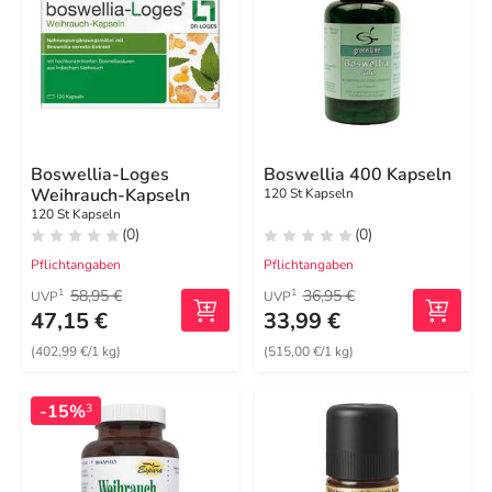
Boswellia-Loges
Boswellia 400 Kapseln
Weihrauch-Kapseln
120 St Kapseln
120 St Kapseln
(0)
(0)
Pflichtangaben
Pflichtangaben
58,95 €
36,95 €
1
1
UVP
UVP
47,15 €
33,99 €
(402,99 €/1 kg)
(515,00 €/1 kg)
-15%
3