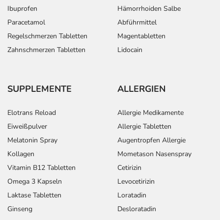
Ibuprofen
Hämorrhoiden Salbe
Paracetamol
Abführmittel
Regelschmerzen Tabletten
Magentabletten
Zahnschmerzen Tabletten
Lidocain
SUPPLEMENTE
ALLERGIEN
Elotrans Reload
Allergie Medikamente
Eiweißpulver
Allergie Tabletten
Melatonin Spray
Augentropfen Allergie
Kollagen
Mometason Nasenspray
Vitamin B12 Tabletten
Cetirizin
Omega 3 Kapseln
Levocetirizin
Laktase Tabletten
Loratadin
Ginseng
Desloratadin