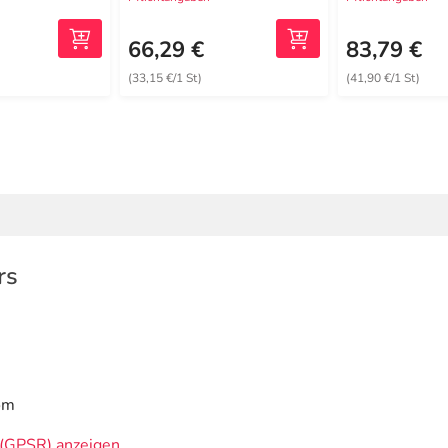
66,29 €
83,79 €
(33,15 €/1 St)
(41,90 €/1 St)
rs
om
(GPSR) anzeigen