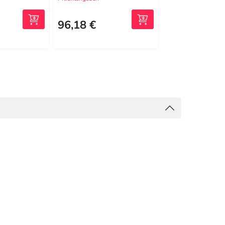
102,65 €
2
MRP
96,18 €
94,44 €