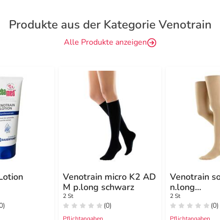
Produkte aus der Kategorie Venotrain
Alle Produkte anzeigen
Lotion
Venotrain micro K2 AD
Venotrain s
M p.long schwarz
n.long
Noppenhaft
2 St
2 St
0)
(0)
(0)
caramel ohn
Pflichtangaben
Pflichtangaben