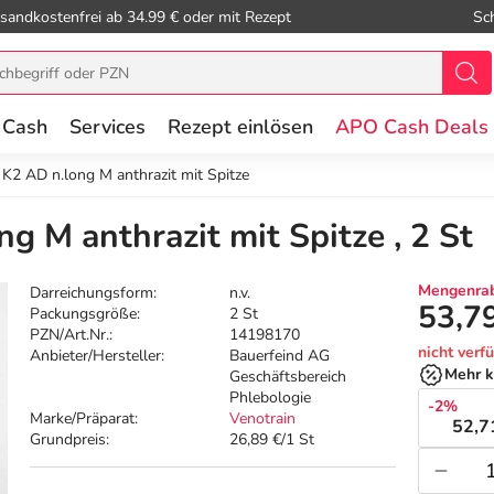
sandkostenfrei ab 34.99 € oder mit Rezept
Sc
 Cash
Services
Rezept einlösen
APO Cash Deals
 K2 AD n.long M anthrazit mit Spitze
g M anthrazit mit Spitze , 2 St
Mengenrab
Darreichungsform:
n.v.
53,7
Packungsgröße:
2 St
PZN/Art.Nr.:
14198170
nicht verf
Anbieter/Hersteller:
Bauerfeind AG
Mehr k
Geschäftsbereich
Phlebologie
-2%
Marke/Präparat:
Venotrain
52,7
Grundpreis:
26,89 €/1 St