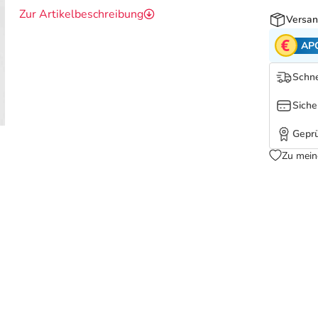
Zur Artikelbeschreibung
Versan
AP
Schne
Siche
Geprü
Zu mein