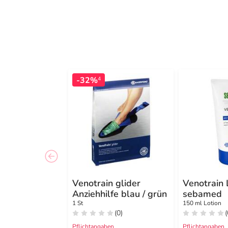
-32%
4
Venotrain glider
Venotrain 
Anziehhilfe blau / grün
sebamed
1 St
150 ml Lotion
(0)
(
Pflichtangaben
Pflichtangaben