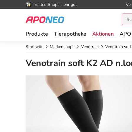
Trusted Shops: sehr gut
Ver
Produkte
Tierapotheke
Aktionen
APO
Startseite
Markenshops
Venotrain
Venotrain soft
Venotrain soft K2 AD n.lon