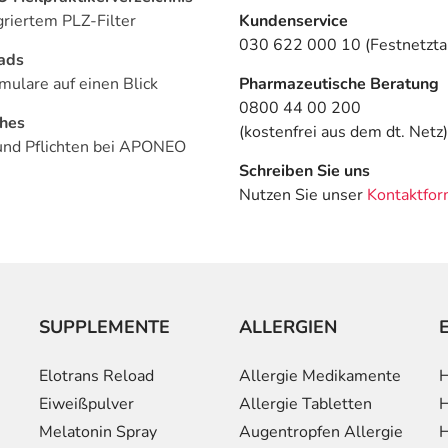
griertem PLZ-Filter
Kundenservice
030 622 000 10 (Festnetztar
ads
mulare auf einen Blick
Pharmazeutische Beratung
0800 44 00 200
ches
(kostenfrei aus dem dt. Netz)
und Pflichten bei APONEO
Schreiben Sie uns
Nutzen Sie unser
Kontaktfor
SUPPLEMENTE
ALLERGIEN
Elotrans Reload
Allergie Medikamente
H
Eiweißpulver
Allergie Tabletten
H
Melatonin Spray
Augentropfen Allergie
H