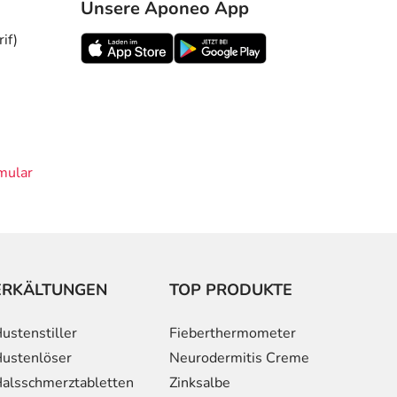
Unsere Aponeo App
if)
mular
ERKÄLTUNGEN
TOP PRODUKTE
ustenstiller
Fieberthermometer
ustenlöser
Neurodermitis Creme
alsschmerztabletten
Zinksalbe