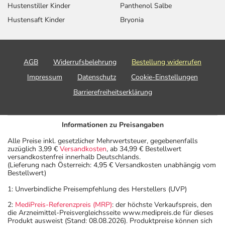
Hustenstiller Kinder
Panthenol Salbe
Hustensaft Kinder
Bryonia
AGB
Widerrufsbelehrung
Bestellung widerrufen
Impressum
Datenschutz
Cookie-Einstellungen
Barrierefreiheitserklärung
Informationen zu Preisangaben
Alle Preise inkl. gesetzlicher Mehrwertsteuer, gegebenenfalls
zuzüglich 3,99 €
Versandkosten
, ab 34,99 € Bestellwert
versandkostenfrei innerhalb Deutschlands.
(Lieferung nach Österreich: 4,95 € Versandkosten unabhängig vom
Bestellwert)
1: Unverbindliche Preisempfehlung des Herstellers (UVP)
2:
MediPreis-Referenzpreis (MRP)
: der höchste Verkaufspreis, den
die Arzneimittel-Preisvergleichsseite www.medipreis.de für dieses
Produkt ausweist (Stand: 08.08.2026). Produktpreise können sich