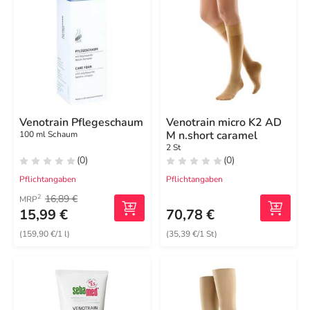
Venotrain Pflegeschaum
Venotrain micro K2 AD
M n.short caramel
100 ml Schaum
2 St
(0)
(0)
Pflichtangaben
Pflichtangaben
16,89 €
2
MRP
15,99 €
70,78 €
(159,90 €/1 l)
(35,39 €/1 St)