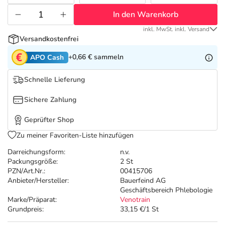
Refluthin, Lasea & Carmenthin Deals
Sport & Fitness
Täglich gut versorgt
In den Warenkorb
Salus Deals
Tierapotheke
inkl. MwSt. inkl. Versand
Versandkostenfrei
+0,66 €
sammeln
APO Cash
Vitamine & Mineralstoffe
Schnelle Lieferung
Marken
Sichere Zahlung
Geprüfter Shop
Zu meiner Favoriten-Liste hinzufügen
Darreichungsform:
n.v.
Packungsgröße:
2 St
PZN/Art.Nr.:
00415706
Anbieter/Hersteller:
Bauerfeind AG
Geschäftsbereich Phlebologie
Marke/Präparat:
Venotrain
Grundpreis:
33,15 €/1 St