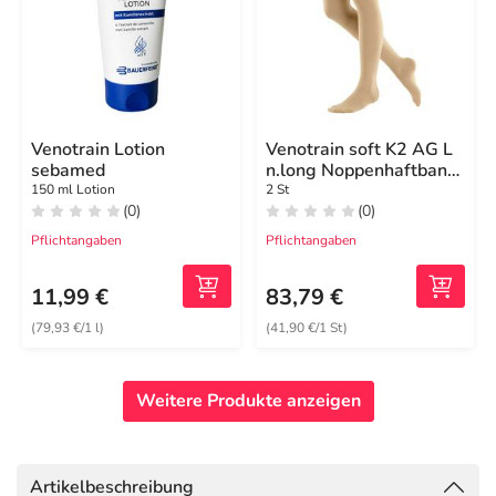
Venotrain Lotion
Venotrain soft K2 AG L
sebamed
n.long Noppenhaftband
caramel ohne Spitze
150 ml Lotion
2 St
(0)
(0)
Pflichtangaben
Pflichtangaben
11,99 €
83,79 €
(79,93 €/1 l)
(41,90 €/1 St)
Weitere Produkte anzeigen
Artikelbeschreibung