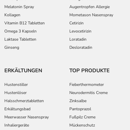
Melatonin Spray
Augentropfen Allergie
Kollagen
Mometason Nasenspray
Vitamin B12 Tabletten
Cetirizin
Omega 3 Kapseln
Levocetirizin
Laktase Tabletten
Loratadin
Ginseng
Desloratadin
ERKÄLTUNGEN
TOP PRODUKTE
Hustenstiller
Fieberthermometer
Hustenlöser
Neurodermitis Creme
Halsschmerztabletten
Zinksalbe
Erkältungsbad
Pantoprazol
Meerwasser Nasenspray
Fußpilz Creme
Inhaliergeräte
Mückenschutz