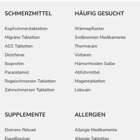
SCHMERZMITTEL
HÄUFIG GESUCHT
Kopfschmerztabletten
Wärmepflaster
Migräne Tabletten
Sodbrennen Medikamente
ASS Tabletten
Thermacare
Diclofenac
Voltaren
Ibuprofen
Hämorrhoiden Salbe
Paracetamol
Abführmittel
Regelschmerzen Tabletten
Magentabletten
Zahnschmerzen Tabletten
Lidocain
SUPPLEMENTE
ALLERGIEN
Elotrans Reload
Allergie Medikamente
Eiweißpulver
Allergie Tabletten