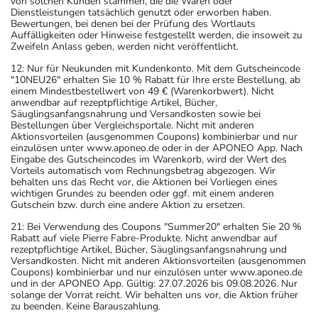
von solchen Kunden stammen, die die Waren oder
Dienstleistungen tatsächlich genutzt oder erworben haben.
Bewertungen, bei denen bei der Prüfung des Wortlauts
Auffälligkeiten oder Hinweise festgestellt werden, die insoweit zu
Zweifeln Anlass geben, werden nicht veröffentlicht.
12: Nur für Neukunden mit Kundenkonto. Mit dem Gutscheincode
"10NEU26" erhalten Sie 10 % Rabatt für Ihre erste Bestellung, ab
einem Mindestbestellwert von 49 € (Warenkorbwert). Nicht
anwendbar auf rezeptpflichtige Artikel, Bücher,
Säuglingsanfangsnahrung und Versandkosten sowie bei
Bestellungen über Vergleichsportale. Nicht mit anderen
Aktionsvorteilen (ausgenommen Coupons) kombinierbar und nur
einzulösen unter www.aponeo.de oder in der APONEO App. Nach
Eingabe des Gutscheincodes im Warenkorb, wird der Wert des
Vorteils automatisch vom Rechnungsbetrag abgezogen. Wir
behalten uns das Recht vor, die Aktionen bei Vorliegen eines
wichtigen Grundes zu beenden oder ggf. mit einem anderen
Gutschein bzw. durch eine andere Aktion zu ersetzen.
21: Bei Verwendung des Coupons "Summer20" erhalten Sie 20 %
Rabatt auf viele Pierre Fabre-Produkte. Nicht anwendbar auf
rezeptpflichtige Artikel, Bücher, Säuglingsanfangsnahrung und
Versandkosten. Nicht mit anderen Aktionsvorteilen (ausgenommen
Coupons) kombinierbar und nur einzulösen unter www.aponeo.de
und in der APONEO App. Gültig: 27.07.2026 bis 09.08.2026. Nur
solange der Vorrat reicht. Wir behalten uns vor, die Aktion früher
zu beenden. Keine Barauszahlung.