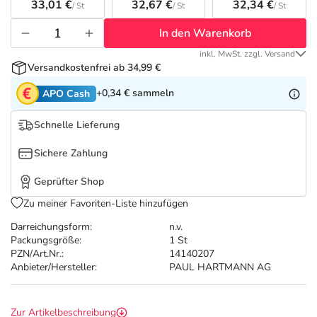
Refluthin, Lasea & Carmenthin Deals
Sport & Fitness
Täglich gut versorgt
33,01 €
32,67 €
32,34 €
/ St
/ St
/ St
In den Warenkorb
Salus Deals
Tierapotheke
inkl. MwSt. zzgl. Versand
Versandkostenfrei ab 34,99 €
Vitamine & Mineralstoffe
+0,34 €
sammeln
APO Cash
Marken
Schnelle Lieferung
Sichere Zahlung
Geprüfter Shop
Zu meiner Favoriten-Liste hinzufügen
Darreichungsform:
n.v.
Packungsgröße:
1 St
PZN/Art.Nr.:
14140207
Anbieter/Hersteller:
PAUL HARTMANN AG
Zur Artikelbeschreibung