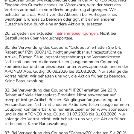
einzulösen unter www.aponeo.de oder in der APONEO App. Nach
Eingabe des Gutscheincodes im Warenkorb, wird der Wert des
Vorteils automatisch vom Rechnungsbetrag abgezogen. Wir
behalten uns das Recht vor, die Aktionen bei Vorliegen eines
wichtigen Grundes zu beenden oder ggf. mit einem anderen
Gutschein bzw. durch eine andere Aktion zu ersetzen.
26: Es gelten die aktuellen
Teilnahmebedingungen
. Nicht bei
Bestellungen über Vergleichsportale.
30: Bei Verwendung des Coupons "Ciclopoli5" erhalten Sie 5 €
Rabatt auf PZN 8907142. Nicht anwendbar auf rezeptpflichtige
Artikel, Bücher, Säuglingsanfangsnahrung und Versandkosten.
Nicht mit anderen Aktionsvorteilen (ausgenommen Coupons)
kombinierbar und nur einzulösen unter www.aponeo.de und in der
APONEO App. Gültig: 06.08.2026 bis 31.08.2026. Nur solange der
Vorrat reicht. Wir behalten uns vor, die Aktion früher zu beenden.
Keine Barauszahlung.
32: Bei Verwendung des Coupons "HP20" erhalten Sie 20 %
Rabatt auf viele Hansaplast-Produkte. Nicht anwendbar auf
rezeptpflichtige Artikel, Bücher, Säuglingsanfangsnahrung und
Versandkosten. Nicht mit anderen Aktionsvorteilen (ausgenommen
Coupons) kombinierbar und nur einzulösen unter www.aponeo.de
und in der APONEO App. Gültig: 01.07.2026 bis 31.08.2026. Nur
solange der Vorrat reicht. Wir behalten uns vor, die Aktion früher
zu beenden. Keine Barauszahlung.
33: Bei Verwendung des Coupons "Canergy20" erhalten Sie 20 %