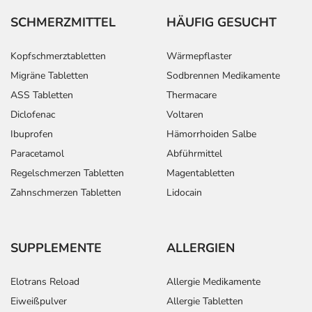
SCHMERZMITTEL
HÄUFIG GESUCHT
Kopfschmerztabletten
Wärmepflaster
Migräne Tabletten
Sodbrennen Medikamente
ASS Tabletten
Thermacare
Diclofenac
Voltaren
Ibuprofen
Hämorrhoiden Salbe
Paracetamol
Abführmittel
Regelschmerzen Tabletten
Magentabletten
Zahnschmerzen Tabletten
Lidocain
SUPPLEMENTE
ALLERGIEN
Elotrans Reload
Allergie Medikamente
Eiweißpulver
Allergie Tabletten