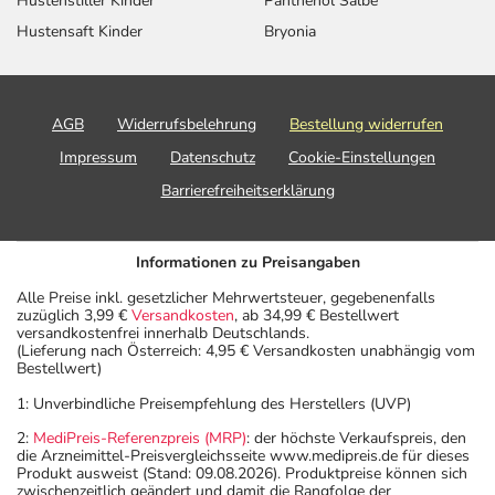
Hustenstiller Kinder
Panthenol Salbe
Hustensaft Kinder
Bryonia
AGB
Widerrufsbelehrung
Bestellung widerrufen
Impressum
Datenschutz
Cookie-Einstellungen
Barrierefreiheitserklärung
Informationen zu Preisangaben
Alle Preise inkl. gesetzlicher Mehrwertsteuer, gegebenenfalls
zuzüglich 3,99 €
Versandkosten
, ab 34,99 € Bestellwert
versandkostenfrei innerhalb Deutschlands.
(Lieferung nach Österreich: 4,95 € Versandkosten unabhängig vom
Bestellwert)
1: Unverbindliche Preisempfehlung des Herstellers (UVP)
2:
MediPreis-Referenzpreis (MRP)
: der höchste Verkaufspreis, den
die Arzneimittel-Preisvergleichsseite www.medipreis.de für dieses
Produkt ausweist (Stand: 09.08.2026). Produktpreise können sich
zwischenzeitlich geändert und damit die Rangfolge der