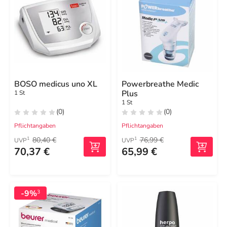
BOSO medicus uno XL
Powerbreathe Medic
Plus
1 St
1 St
(0)
(0)
Pflichtangaben
Pflichtangaben
80,40 €
76,99 €
1
1
UVP
UVP
70,37 €
65,99 €
-9%
3