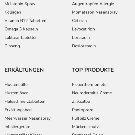
Melatonin Spray
Augentropfen Allergie
Kollagen
Mometason Nasenspray
Vitamin B12 Tabletten
Cetirizin
Omega 3 Kapseln
Levocetirizin
Laktase Tabletten
Loratadin
Ginseng
Desloratadin
ERKÄLTUNGEN
TOP PRODUKTE
Hustenstiller
Fieberthermometer
Hustenlöser
Neurodermitis Creme
Halsschmerztabletten
Zinksalbe
Erkältungsbad
Pantoprazol
Meerwasser Nasenspray
Fußpilz Creme
Inhaliergeräte
Mückenschutz