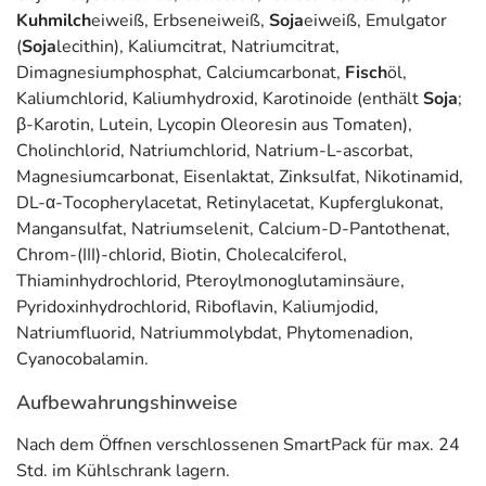
Kuhmilch
eiweiß, Erbseneiweiß,
Soja
eiweiß, Emulgator
Danone Deutschland GmbH
(
Soja
lecithin), Kaliumcitrat, Natriumcitrat,
Am Hauptbahnhof 18
Dimagnesiumphosphat, Calciumcarbonat,
Fisch
öl,
60329 Frankfurt
Kaliumchlorid, Kaliumhydroxid, Karotinoide (enthält
Soja
;
Informationen zu diesem Lebensmittel (wie z. B. Zutaten,
β-Karotin, Lutein, Lycopin Oleoresin aus Tomaten),
Allergene) sind bei den Lebensmittelangaben als pdf
Cholinchlorid, Natriumchlorid, Natrium-L-ascorbat,
hinterlegt. (oben)
Magnesiumcarbonat, Eisenlaktat, Zinksulfat, Nikotinamid,
DL-α-Tocopherylacetat, Retinylacetat, Kupferglukonat,
Mangansulfat, Natriumselenit, Calcium-D-Pantothenat,
Chrom-(III)-chlorid, Biotin, Cholecalciferol,
Thiaminhydrochlorid, Pteroylmonoglutaminsäure,
Pyridoxinhydrochlorid, Riboflavin, Kaliumjodid,
Natriumfluorid, Natriummolybdat, Phytomenadion,
Cyanocobalamin.
Aufbewahrungshinweise
Nach dem Öffnen verschlossenen SmartPack für max. 24
Std. im Kühlschrank lagern.