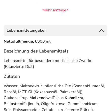
insbesondere für Patienten mit
Mehr anzeigen
funktionsfähigem Gastrointestinaltrakt, z.B. Kau- und
Schluckstörungen, Apallisches Syndrom
hohem Energiebedarf
Lebensmittelangaben
Flüssigkeitsrestriktion
Nettofüllmenge:
6000 ml
KONTRAINDIKATIONEN
Nutrison Energy Multi Fibre darf nicht eingesetzt werden,
Bezeichnung des Lebensmittels
wenn sich eine enterale Nährstoffzufuhr verbietet sowie
Lebensmittel für besondere medizinische Zwecke
bei Intoleranzen gegenüber einem der verwendeten
(Bilanzierte Diät)
Inhaltsstoffe. Nutrison Energy Multi Fibre ist nicht
geeignet für Säuglinge, für Patienten mit Galaktosämie
Zutaten
oder für Patienten, die eine ballaststofffreie Diät
benötigen. Wichtiger Hinweis: Nutrison Energy Multi
Wasser, Maltodextrin, pflanzliche Öle (Sonnenblumenöl,
Fibre ist bei Kindern von 1 - 6 Jahren mit besonderer
Rapsöl, MCT-Öl (Kokosnussöl, Palmkernöl)),
Vorsicht anzuwenden.
Glukosesirup,
Molken
eiweiß (aus
Kuhmilch
),
Ballaststoffe (Inulin, Oligofruktose, Gummi arabicum,
Adresse des Lebensmittel-Unternehmens
Soja-Polysaccharide, Cellulose, resistente Stärke),