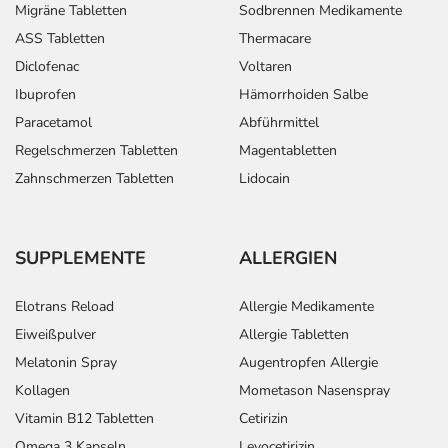
Migräne Tabletten
Sodbrennen Medikamente
ASS Tabletten
Thermacare
Diclofenac
Voltaren
Ibuprofen
Hämorrhoiden Salbe
Paracetamol
Abführmittel
Regelschmerzen Tabletten
Magentabletten
Zahnschmerzen Tabletten
Lidocain
SUPPLEMENTE
ALLERGIEN
Elotrans Reload
Allergie Medikamente
Eiweißpulver
Allergie Tabletten
Melatonin Spray
Augentropfen Allergie
Kollagen
Mometason Nasenspray
Vitamin B12 Tabletten
Cetirizin
Omega 3 Kapseln
Levocetirizin