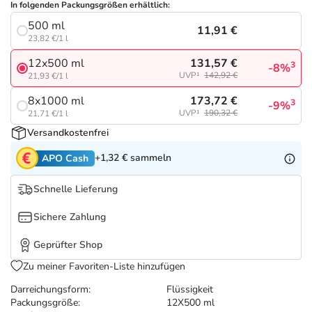
Refluthin, Lasea & Carmenthin Deals
Sport & Fitness
Täglich gut versorgt
In folgenden Packungsgrößen erhältlich:
500 ml
11,91 €
23,82 €/1 l
Salus Deals
Tierapotheke
131,57 €
12x500 ml
3
-8%
UVP¹
142,92 €
21,93 €/1 l
Vitamine & Mineralstoffe
173,72 €
8x1000 ml
3
-9%
UVP¹
190,32 €
21,71 €/1 l
Marken
Versandkostenfrei
+1,32 €
sammeln
APO Cash
Schnelle Lieferung
Sichere Zahlung
Geprüfter Shop
Zu meiner Favoriten-Liste hinzufügen
Darreichungsform:
Flüssigkeit
Packungsgröße:
12X500 ml