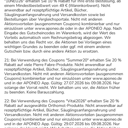
"10NEU26" erhalten Sie 10 % Rabatt für Ihre erste Bestellung, ab
einem Mindestbestellwert von 49 € (Warenkorbwert). Nicht
anwendbar auf rezeptpflichtige Artikel, Bücher,
Säuglingsanfangsnahrung und Versandkosten sowie bei
Bestellungen über Vergleichsportale. Nicht mit anderen
Aktionsvorteilen (ausgenommen Coupons) kombinierbar und nur
einzulösen unter www.aponeo.de oder in der APONEO App. Nach
Eingabe des Gutscheincodes im Warenkorb, wird der Wert des
Vorteils automatisch vom Rechnungsbetrag abgezogen. Wir
behalten uns das Recht vor, die Aktionen bei Vorliegen eines
wichtigen Grundes zu beenden oder ggf. mit einem anderen
Gutschein bzw. durch eine andere Aktion zu ersetzen.
21: Bei Verwendung des Coupons "Summer20" erhalten Sie 20 %
Rabatt auf viele Pierre Fabre-Produkte. Nicht anwendbar auf
rezeptpflichtige Artikel, Bücher, Säuglingsanfangsnahrung und
Versandkosten. Nicht mit anderen Aktionsvorteilen (ausgenommen
Coupons) kombinierbar und nur einzulösen unter www.aponeo.de
und in der APONEO App. Gültig: 27.07.2026 bis 09.08.2026. Nur
solange der Vorrat reicht. Wir behalten uns vor, die Aktion früher
zu beenden. Keine Barauszahlung.
22: Bei Verwendung des Coupons "Vital2026" erhalten Sie 20 %
Rabatt auf ausgewählte Orthomol-Produkte. Nicht anwendbar auf
rezeptpflichtige Artikel, Bücher, Säuglingsanfangsnahrung und
Versandkosten. Nicht mit anderen Aktionsvorteilen (ausgenommen
Coupons) kombinierbar und nur einzulösen unter www.aponeo.de
und in der APONEO App. Gültig: 29.07.2026 bis 09.08.2026. Nur