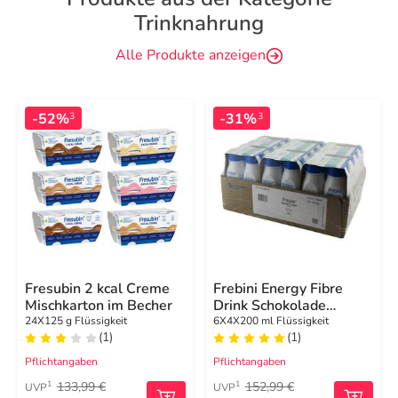
Trinknahrung
Alle Produkte anzeigen
-52%
-31%
3
3
Fresubin 2 kcal Creme
Frebini Energy Fibre
Mischkarton im Becher
Drink Schokolade
Trinkflasche
24X125 g Flüssigkeit
6X4X200 ml Flüssigkeit
(1)
(1)
Pflichtangaben
Pflichtangaben
133,99 €
152,99 €
1
1
UVP
UVP