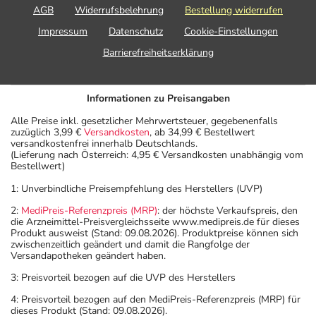
AGB
Widerrufsbelehrung
Bestellung widerrufen
Impressum
Datenschutz
Cookie-Einstellungen
Barrierefreiheitserklärung
Informationen zu Preisangaben
Alle Preise inkl. gesetzlicher Mehrwertsteuer, gegebenenfalls
zuzüglich 3,99 €
Versandkosten
, ab 34,99 € Bestellwert
versandkostenfrei innerhalb Deutschlands.
(Lieferung nach Österreich: 4,95 € Versandkosten unabhängig vom
Bestellwert)
1: Unverbindliche Preisempfehlung des Herstellers (UVP)
2:
MediPreis-Referenzpreis (MRP)
: der höchste Verkaufspreis, den
die Arzneimittel-Preisvergleichsseite www.medipreis.de für dieses
Produkt ausweist (Stand: 09.08.2026). Produktpreise können sich
zwischenzeitlich geändert und damit die Rangfolge der
Versandapotheken geändert haben.
3: Preisvorteil bezogen auf die UVP des Herstellers
4: Preisvorteil bezogen auf den MediPreis-Referenzpreis (MRP) für
dieses Produkt (Stand: 09.08.2026).