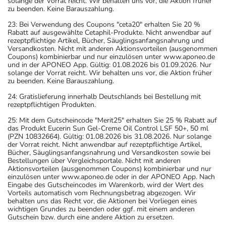
solange der Vorrat reicht. Wir behalten uns vor, die Aktion früher
zu beenden. Keine Barauszahlung.
23: Bei Verwendung des Coupons "ceta20" erhalten Sie 20 %
Rabatt auf ausgewählte Cetaphil-Produkte. Nicht anwendbar auf
rezeptpflichtige Artikel, Bücher, Säuglingsanfangsnahrung und
Versandkosten. Nicht mit anderen Aktionsvorteilen (ausgenommen
Coupons) kombinierbar und nur einzulösen unter www.aponeo.de
und in der APONEO App. Gültig: 01.08.2026 bis 01.09.2026. Nur
solange der Vorrat reicht. Wir behalten uns vor, die Aktion früher
zu beenden. Keine Barauszahlung.
24: Gratislieferung innerhalb Deutschlands bei Bestellung mit
rezeptpflichtigen Produkten.
25: Mit dem Gutscheincode "Merit25" erhalten Sie 25 % Rabatt auf
das Produkt Eucerin Sun Gel-Creme Oil Control LSF 50+, 50 ml
(PZN 10832664). Gültig: 01.08.2026 bis 31.08.2026. Nur solange
der Vorrat reicht. Nicht anwendbar auf rezeptpflichtige Artikel,
Bücher, Säuglingsanfangsnahrung und Versandkosten sowie bei
Bestellungen über Vergleichsportale. Nicht mit anderen
Aktionsvorteilen (ausgenommen Coupons) kombinierbar und nur
einzulösen unter www.aponeo.de oder in der APONEO App. Nach
Eingabe des Gutscheincodes im Warenkorb, wird der Wert des
Vorteils automatisch vom Rechnungsbetrag abgezogen. Wir
behalten uns das Recht vor, die Aktionen bei Vorliegen eines
wichtigen Grundes zu beenden oder ggf. mit einem anderen
Gutschein bzw. durch eine andere Aktion zu ersetzen.