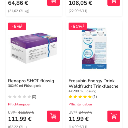
64,86 €
106,05 €
(21,62 €/1 kg)
(22,09 €/1 l)
-5%
-51%
3
3
Renapro SHOT flüssig
Fresubin Energy Drink
Waldfrucht Trinkflasche
30X60 ml Flüssigkeit
4X200 ml Lösung
(0)
(1)
Pflichtangaben
Pflichtangaben
118,00 €
24,67 €
1
1
UVP
UVP
111,99 €
11,99 €
(62,22 €/1 l)
(14,99 €/1 l)