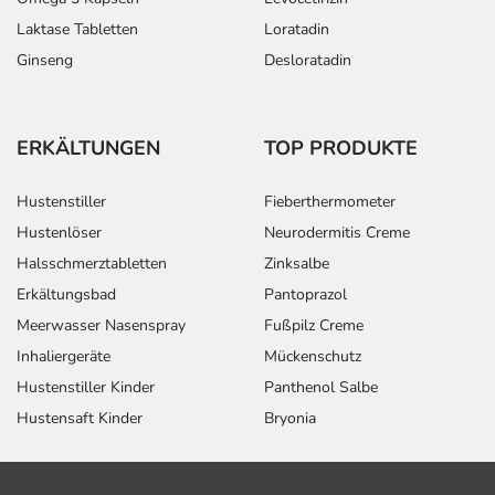
Laktase Tabletten
Loratadin
Ginseng
Desloratadin
ERKÄLTUNGEN
TOP PRODUKTE
Hustenstiller
Fieberthermometer
Hustenlöser
Neurodermitis Creme
Halsschmerztabletten
Zinksalbe
Erkältungsbad
Pantoprazol
Meerwasser Nasenspray
Fußpilz Creme
Inhaliergeräte
Mückenschutz
Hustenstiller Kinder
Panthenol Salbe
Hustensaft Kinder
Bryonia