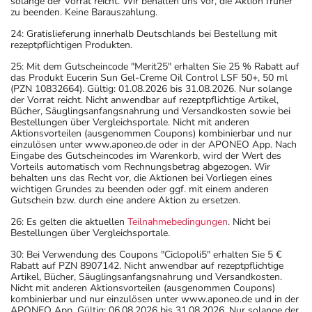
solange der Vorrat reicht. Wir behalten uns vor, die Aktion früher
zu beenden. Keine Barauszahlung.
24: Gratislieferung innerhalb Deutschlands bei Bestellung mit
rezeptpflichtigen Produkten.
25: Mit dem Gutscheincode "Merit25" erhalten Sie 25 % Rabatt auf
das Produkt Eucerin Sun Gel-Creme Oil Control LSF 50+, 50 ml
(PZN 10832664). Gültig: 01.08.2026 bis 31.08.2026. Nur solange
der Vorrat reicht. Nicht anwendbar auf rezeptpflichtige Artikel,
Bücher, Säuglingsanfangsnahrung und Versandkosten sowie bei
Bestellungen über Vergleichsportale. Nicht mit anderen
Aktionsvorteilen (ausgenommen Coupons) kombinierbar und nur
einzulösen unter www.aponeo.de oder in der APONEO App. Nach
Eingabe des Gutscheincodes im Warenkorb, wird der Wert des
Vorteils automatisch vom Rechnungsbetrag abgezogen. Wir
behalten uns das Recht vor, die Aktionen bei Vorliegen eines
wichtigen Grundes zu beenden oder ggf. mit einem anderen
Gutschein bzw. durch eine andere Aktion zu ersetzen.
26: Es gelten die aktuellen
Teilnahmebedingungen
. Nicht bei
Bestellungen über Vergleichsportale.
30: Bei Verwendung des Coupons "Ciclopoli5" erhalten Sie 5 €
Rabatt auf PZN 8907142. Nicht anwendbar auf rezeptpflichtige
Artikel, Bücher, Säuglingsanfangsnahrung und Versandkosten.
Nicht mit anderen Aktionsvorteilen (ausgenommen Coupons)
kombinierbar und nur einzulösen unter www.aponeo.de und in der
APONEO App. Gültig: 06.08.2026 bis 31.08.2026. Nur solange der