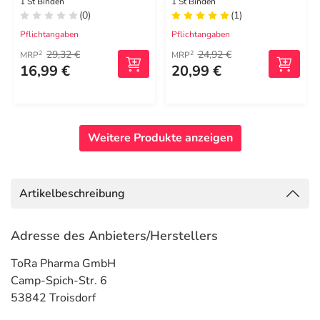
m
1 St Binden
1 St Binden
(0)
(1)
Pflichtangaben
Pflichtangaben
29,32 €
24,92 €
2
2
MRP
MRP
16,99 €
20,99 €
Weitere Produkte anzeigen
Artikelbeschreibung
Adresse des Anbieters/Herstellers
ToRa Pharma GmbH
Camp-Spich-Str. 6
53842 Troisdorf