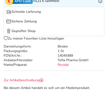
Refluthin, Lasea & Carmenthin Deals
Sport & Fitness
Täglich gut versorgt
+0,21 €
sammeln
APO Cash
Schnelle Lieferung
Salus Deals
Tierapotheke
Sichere Zahlung
Vitamine & Mineralstoffe
Geprüfter Shop
Zu meiner Favoriten-Liste hinzufügen
Marken
Darreichungsform:
Binden
Packungsgröße:
1 St
PZN/Art.Nr.:
14045489
Anbieter/Hersteller:
ToRa Pharma GmbH
Marke/Präparat:
Rosidal
Zur Artikelbeschreibung
Bei diesem Artikel handelt es sich um ein Medizinprodukt.