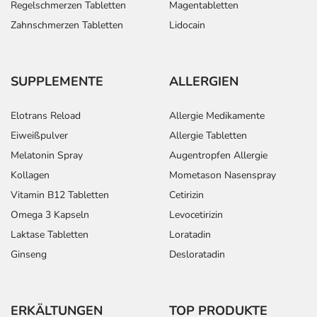
Regelschmerzen Tabletten
Magentabletten
Zahnschmerzen Tabletten
Lidocain
SUPPLEMENTE
ALLERGIEN
Elotrans Reload
Allergie Medikamente
Eiweißpulver
Allergie Tabletten
Melatonin Spray
Augentropfen Allergie
Kollagen
Mometason Nasenspray
Vitamin B12 Tabletten
Cetirizin
Omega 3 Kapseln
Levocetirizin
Laktase Tabletten
Loratadin
Ginseng
Desloratadin
ERKÄLTUNGEN
TOP PRODUKTE