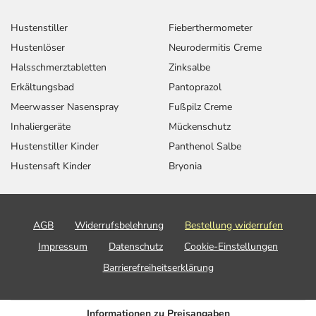
Hustenstiller
Fieberthermometer
Hustenlöser
Neurodermitis Creme
Halsschmerztabletten
Zinksalbe
Erkältungsbad
Pantoprazol
Meerwasser Nasenspray
Fußpilz Creme
Inhaliergeräte
Mückenschutz
Hustenstiller Kinder
Panthenol Salbe
Hustensaft Kinder
Bryonia
AGB
Widerrufsbelehrung
Bestellung widerrufen
Impressum
Datenschutz
Cookie-Einstellungen
Barrierefreiheitserklärung
Informationen zu Preisangaben