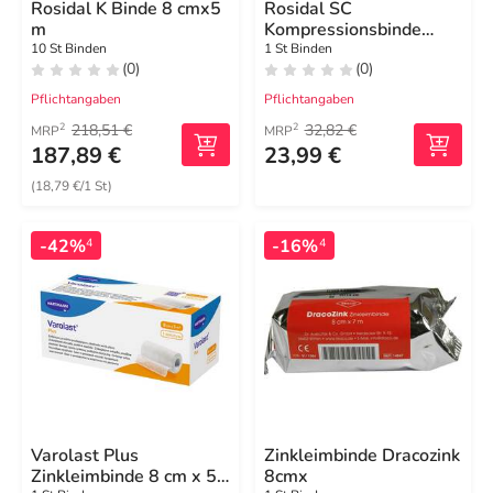
Rosidal K Binde 8 cmx5
Rosidal SC
m
Kompressionsbinde
weich 10cmx2,5m
10 St Binden
1 St Binden
(0)
(0)
Pflichtangaben
Pflichtangaben
218,51 €
32,82 €
2
2
MRP
MRP
187,89 €
23,99 €
(18,79 €/1 St)
-42%
-16%
4
4
Varolast Plus
Zinkleimbinde Dracozink
Zinkleimbinde 8 cm x 5
8cmx