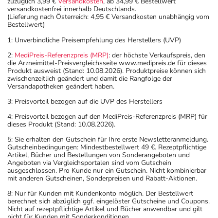
zuzüglich 3,99 €
Versandkosten
, ab 34,99 € Bestellwert
versandkostenfrei innerhalb Deutschlands.
(Lieferung nach Österreich: 4,95 € Versandkosten unabhängig vom
Bestellwert)
1: Unverbindliche Preisempfehlung des Herstellers (UVP)
2:
MediPreis-Referenzpreis (MRP)
: der höchste Verkaufspreis, den
die Arzneimittel-Preisvergleichsseite www.medipreis.de für dieses
Produkt ausweist (Stand: 10.08.2026). Produktpreise können sich
zwischenzeitlich geändert und damit die Rangfolge der
Versandapotheken geändert haben.
3: Preisvorteil bezogen auf die UVP des Herstellers
4: Preisvorteil bezogen auf den MediPreis-Referenzpreis (MRP) für
dieses Produkt (Stand: 10.08.2026).
5: Sie erhalten den Gutschein für Ihre erste Newsletteranmeldung.
Gutscheinbedingungen: Mindestbestellwert 49 €. Rezeptpflichtige
Artikel, Bücher und Bestellungen von Sonderangeboten und
Angeboten via Vergleichsportalen sind vom Gutschein
ausgeschlossen. Pro Kunde nur ein Gutschein. Nicht kombinierbar
mit anderen Gutscheinen, Sonderpreisen und Rabatt-Aktionen.
8: Nur für Kunden mit Kundenkonto möglich. Der Bestellwert
berechnet sich abzüglich ggf. eingelöster Gutscheine und Coupons.
Nicht auf rezeptpflichtige Artikel und Bücher anwendbar und gilt
nicht für Kunden mit Sonderkonditionen.