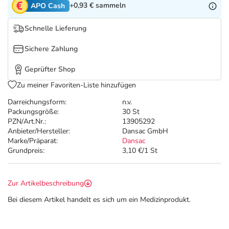
Refluthin, Lasea & Carmenthin Deals
Sport & Fitness
Sommerpflege für Haar und Kopfhaut
+0,93 €
sammeln
APO Cash
Schnelle Lieferung
Salus Deals
Tierapotheke
Täglich gut versorgt
Sichere Zahlung
Vitamine & Mineralstoffe
Geprüfter Shop
Zu meiner Favoriten-Liste hinzufügen
Marken
Darreichungsform:
n.v.
Packungsgröße:
30 St
PZN/Art.Nr.:
13905292
Anbieter/Hersteller:
Dansac GmbH
Marke/Präparat:
Dansac
Grundpreis:
3,10 €/1 St
Zur Artikelbeschreibung
Bei diesem Artikel handelt es sich um ein Medizinprodukt.