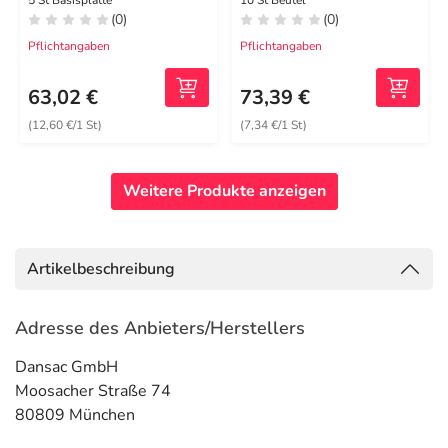
54 tra.
5 St Basisplatte
10 St Beutel
(0)
(0)
Pflichtangaben
Pflichtangaben
63,02 €
73,39 €
(12,60 €/1 St)
(7,34 €/1 St)
Weitere Produkte anzeigen
Artikelbeschreibung
Adresse des Anbieters/Herstellers
Dansac GmbH
Moosacher Straße 74
80809 München