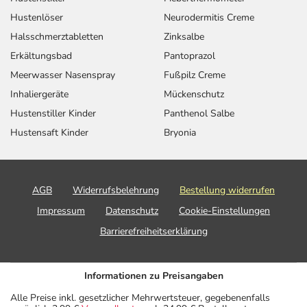
Hustenlöser
Neurodermitis Creme
Halsschmerztabletten
Zinksalbe
Erkältungsbad
Pantoprazol
Meerwasser Nasenspray
Fußpilz Creme
Inhaliergeräte
Mückenschutz
Hustenstiller Kinder
Panthenol Salbe
Hustensaft Kinder
Bryonia
AGB
Widerrufsbelehrung
Bestellung widerrufen
Impressum
Datenschutz
Cookie-Einstellungen
Barrierefreiheitserklärung
Informationen zu Preisangaben
Alle Preise inkl. gesetzlicher Mehrwertsteuer, gegebenenfalls