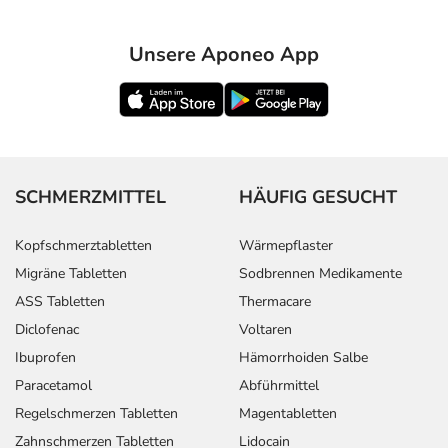
Unsere Aponeo App
SCHMERZMITTEL
HÄUFIG GESUCHT
Kopfschmerztabletten
Wärmepflaster
Migräne Tabletten
Sodbrennen Medikamente
ASS Tabletten
Thermacare
Diclofenac
Voltaren
Ibuprofen
Hämorrhoiden Salbe
Paracetamol
Abführmittel
Regelschmerzen Tabletten
Magentabletten
Zahnschmerzen Tabletten
Lidocain