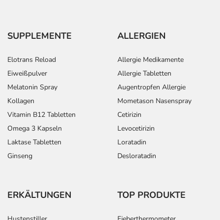
SUPPLEMENTE
ALLERGIEN
Elotrans Reload
Allergie Medikamente
Eiweißpulver
Allergie Tabletten
Melatonin Spray
Augentropfen Allergie
Kollagen
Mometason Nasenspray
Vitamin B12 Tabletten
Cetirizin
Omega 3 Kapseln
Levocetirizin
Laktase Tabletten
Loratadin
Ginseng
Desloratadin
ERKÄLTUNGEN
TOP PRODUKTE
Hustenstiller
Fieberthermometer