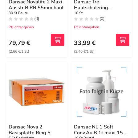
Dansac Novalife 2 Maxi
Dansac Tre
Ausstr.B.RR 55mm haut
Hautschutzring
vorgestanzt Lo.18mm
30 St Beutel
10 St
(0)
(0)
zentral
Pflichtangaben
Pflichtangaben
79,79 €
33,99 €
(2,66 €/1 St)
(3,40 €/1 St)
Dansac Nova 2
Dansac NL 1 Soft
Basisplatte Ring 5
Conv.Au.B.1t.maxi 15 -