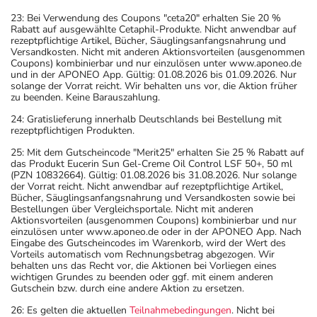
23: Bei Verwendung des Coupons "ceta20" erhalten Sie 20 %
Rabatt auf ausgewählte Cetaphil-Produkte. Nicht anwendbar auf
rezeptpflichtige Artikel, Bücher, Säuglingsanfangsnahrung und
Versandkosten. Nicht mit anderen Aktionsvorteilen (ausgenommen
Coupons) kombinierbar und nur einzulösen unter www.aponeo.de
und in der APONEO App. Gültig: 01.08.2026 bis 01.09.2026. Nur
solange der Vorrat reicht. Wir behalten uns vor, die Aktion früher
zu beenden. Keine Barauszahlung.
24: Gratislieferung innerhalb Deutschlands bei Bestellung mit
rezeptpflichtigen Produkten.
25: Mit dem Gutscheincode "Merit25" erhalten Sie 25 % Rabatt auf
das Produkt Eucerin Sun Gel-Creme Oil Control LSF 50+, 50 ml
(PZN 10832664). Gültig: 01.08.2026 bis 31.08.2026. Nur solange
der Vorrat reicht. Nicht anwendbar auf rezeptpflichtige Artikel,
Bücher, Säuglingsanfangsnahrung und Versandkosten sowie bei
Bestellungen über Vergleichsportale. Nicht mit anderen
Aktionsvorteilen (ausgenommen Coupons) kombinierbar und nur
einzulösen unter www.aponeo.de oder in der APONEO App. Nach
Eingabe des Gutscheincodes im Warenkorb, wird der Wert des
Vorteils automatisch vom Rechnungsbetrag abgezogen. Wir
behalten uns das Recht vor, die Aktionen bei Vorliegen eines
wichtigen Grundes zu beenden oder ggf. mit einem anderen
Gutschein bzw. durch eine andere Aktion zu ersetzen.
26: Es gelten die aktuellen
Teilnahmebedingungen
. Nicht bei