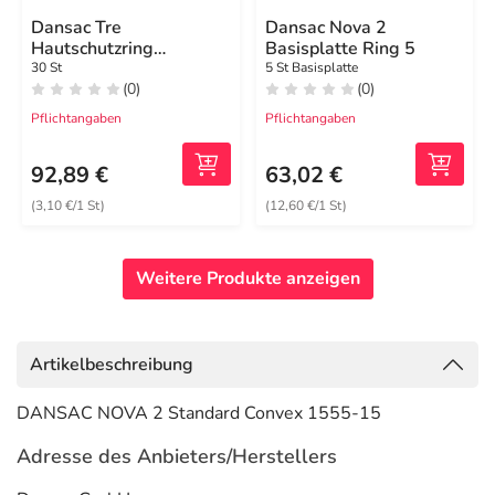
Dansac Tre
Dansac Nova 2
Hautschutzring
Basisplatte Ring 5
vorgestanzt Lo.30mm
30 St
5 St Basisplatte
(0)
(0)
dezentr.
Pflichtangaben
Pflichtangaben
92,89 €
63,02 €
(3,10 €/1 St)
(12,60 €/1 St)
Weitere Produkte anzeigen
Artikelbeschreibung
DANSAC NOVA 2 Standard Convex 1555-15
Adresse des Anbieters/Herstellers