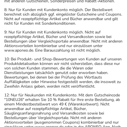
mit anderen Gutscheinen, Sonderpreisen und Rabatt-Aktionen.
8: Nur für Kunden mit Kundenkonto möglich. Der Bestellwert
berechnet sich abzüglich ggf. eingelöster Gutscheine und Coupons.
Nicht auf rezeptpflichtige Artikel und Bücher anwendbar und gilt
nicht für Kunden mit Sonderkonditionen.
9: Nur für Kunden mit Kundenkonto möglich. Nicht auf
rezeptpflichtige Artikel, Bücher und Versandkosten sowie bei
Bestellungen über Vergleichsportale anwendbar. Nicht mit anderen
Aktionsvorteilen kombinierbar und nur einzulösen unter
www.aponeo.de. Eine Barauszahlung ist nicht möglich.
10: Bei Produkt- und Shop-Bewertungen von Kunden auf unseren
Produktdetailseiten können wir nicht sicherstellen, dass diese nur
von solchen Kunden stammen, die die Waren oder
Dienstleistungen tatsächlich genutzt oder erworben haben.
Bewertungen, bei denen bei der Prüfung des Wortlauts
Auffälligkeiten oder Hinweise festgestellt werden, die insoweit zu
Zweifeln Anlass geben, werden nicht veröffentlicht.
12: Nur für Neukunden mit Kundenkonto. Mit dem Gutscheincode
"10NEU26" erhalten Sie 10 % Rabatt für Ihre erste Bestellung, ab
einem Mindestbestellwert von 49 € (Warenkorbwert). Nicht
anwendbar auf rezeptpflichtige Artikel, Bücher,
Säuglingsanfangsnahrung und Versandkosten sowie bei
Bestellungen über Vergleichsportale. Nicht mit anderen
Aktionsvorteilen (ausgenommen Coupons) kombinierbar und nur
einzulösen unter www.aponeo.de oder in der APONEO App. Nach