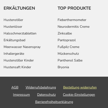
ERKÄLTUNGEN
TOP PRODUKTE
Hustenstiller
Fieberthermometer
Hustenlöser
Neurodermitis Creme
Halsschmerztabletten
Zinksalbe
Erkältungsbad
Pantoprazol
Meerwasser Nasenspray
Fußpilz Creme
Inhaliergeräte
Mückenschutz
Hustenstiller Kinder
Panthenol Salbe
Hustensaft Kinder
Bryonia
AGB
Widerrufsbelehrung
Bestellung widerrufen
Impressum
Datenschutz
Cookie-Einstellungen
Barrierefreiheitserklärung