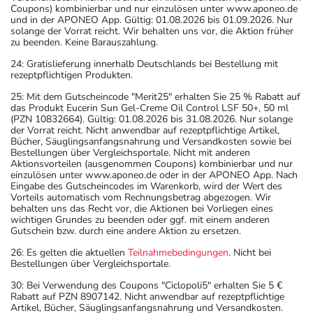
Coupons) kombinierbar und nur einzulösen unter www.aponeo.de
und in der APONEO App. Gültig: 01.08.2026 bis 01.09.2026. Nur
solange der Vorrat reicht. Wir behalten uns vor, die Aktion früher
zu beenden. Keine Barauszahlung.
24: Gratislieferung innerhalb Deutschlands bei Bestellung mit
rezeptpflichtigen Produkten.
25: Mit dem Gutscheincode "Merit25" erhalten Sie 25 % Rabatt auf
das Produkt Eucerin Sun Gel-Creme Oil Control LSF 50+, 50 ml
(PZN 10832664). Gültig: 01.08.2026 bis 31.08.2026. Nur solange
der Vorrat reicht. Nicht anwendbar auf rezeptpflichtige Artikel,
Bücher, Säuglingsanfangsnahrung und Versandkosten sowie bei
Bestellungen über Vergleichsportale. Nicht mit anderen
Aktionsvorteilen (ausgenommen Coupons) kombinierbar und nur
einzulösen unter www.aponeo.de oder in der APONEO App. Nach
Eingabe des Gutscheincodes im Warenkorb, wird der Wert des
Vorteils automatisch vom Rechnungsbetrag abgezogen. Wir
behalten uns das Recht vor, die Aktionen bei Vorliegen eines
wichtigen Grundes zu beenden oder ggf. mit einem anderen
Gutschein bzw. durch eine andere Aktion zu ersetzen.
26: Es gelten die aktuellen
Teilnahmebedingungen
. Nicht bei
Bestellungen über Vergleichsportale.
30: Bei Verwendung des Coupons "Ciclopoli5" erhalten Sie 5 €
Rabatt auf PZN 8907142. Nicht anwendbar auf rezeptpflichtige
Artikel, Bücher, Säuglingsanfangsnahrung und Versandkosten.