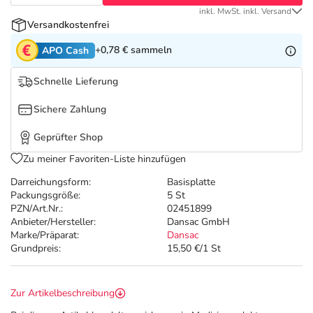
Refluthin, Lasea & Carmenthin Deals
Sport & Fitness
Täglich gut versorgt
inkl. MwSt. inkl. Versand
Versandkostenfrei
Salus Deals
Tierapotheke
+0,78 €
sammeln
APO Cash
Vitamine & Mineralstoffe
Schnelle Lieferung
Sichere Zahlung
Marken
Geprüfter Shop
Zu meiner Favoriten-Liste hinzufügen
Darreichungsform:
Basisplatte
Packungsgröße:
5 St
PZN/Art.Nr.:
02451899
Anbieter/Hersteller:
Dansac GmbH
Marke/Präparat:
Dansac
Grundpreis:
15,50 €/1 St
Zur Artikelbeschreibung