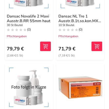
Dansac Novalife 2 Maxi
Dansac NL Tre 1
Ausstr.B.RR 55mm haut
Ausstr.B.1t.so.kon.MX
15 - 54mm Sfen
30 St Beutel
10 St Beutel
(0)
(0)
Pflichtangaben
Pflichtangaben
79,79 €
71,79 €
(2,66 €/1 St)
(7,18 €/1 St)