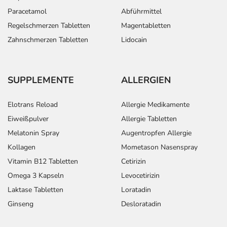
Paracetamol
Abführmittel
Regelschmerzen Tabletten
Magentabletten
Zahnschmerzen Tabletten
Lidocain
SUPPLEMENTE
ALLERGIEN
Elotrans Reload
Allergie Medikamente
Eiweißpulver
Allergie Tabletten
Melatonin Spray
Augentropfen Allergie
Kollagen
Mometason Nasenspray
Vitamin B12 Tabletten
Cetirizin
Omega 3 Kapseln
Levocetirizin
Laktase Tabletten
Loratadin
Ginseng
Desloratadin