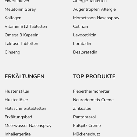
Eiweißpulver
Allergie Tabletten
Melatonin Spray
Augentropfen Allergie
Kollagen
Mometason Nasenspray
Vitamin B12 Tabletten
Cetirizin
Omega 3 Kapseln
Levocetirizin
Laktase Tabletten
Loratadin
Ginseng
Desloratadin
ERKÄLTUNGEN
TOP PRODUKTE
Hustenstiller
Fieberthermometer
Hustenlöser
Neurodermitis Creme
Halsschmerztabletten
Zinksalbe
Erkältungsbad
Pantoprazol
Meerwasser Nasenspray
Fußpilz Creme
Inhaliergeräte
Mückenschutz