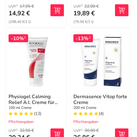
17,95 €
22,90 €
1
1
UVP
UVP
14,92 €
19,89 €
(298,40 €/1 l)
(79,56 €/1 l)
-10%
-13%
3
3
Physiogel Calming
Dermasence Vitop forte
Relief A.I. Creme für
Creme
irritierte Haut
100 ml Creme
200 ml Creme
(13)
(4)
Pflichtangaben
Pflichtangaben
32,50 €
30,90 €
1
1
UVP
UVP