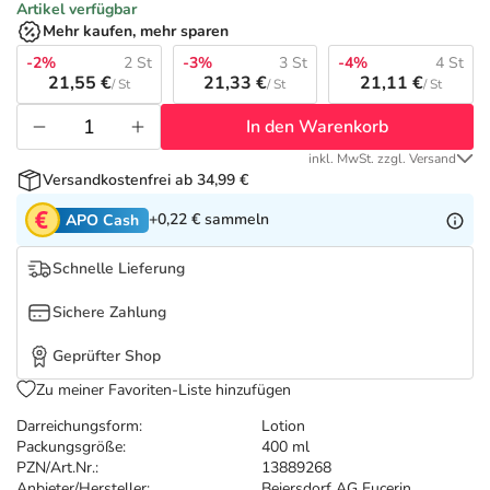
Refluthin, Lasea & Carmenthin Deals
Sport & Fitness
Täglich gut versorgt
Artikel verfügbar
Mehr kaufen, mehr sparen
Salus Deals
-2%
2 St
-3%
3 St
-4%
4 St
Tierapotheke
21,55 €
21,33 €
21,11 €
/ St
/ St
/ St
In den Warenkorb
Vitamine & Mineralstoffe
inkl. MwSt. zzgl. Versand
Versandkostenfrei ab 34,99 €
Marken
+0,22 €
sammeln
APO Cash
Schnelle Lieferung
Sichere Zahlung
Geprüfter Shop
Zu meiner Favoriten-Liste hinzufügen
Darreichungsform:
Lotion
Packungsgröße:
400 ml
PZN/Art.Nr.:
13889268
Anbieter/Hersteller:
Beiersdorf AG Eucerin