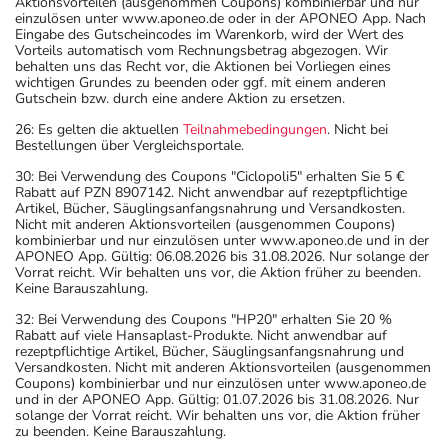
Aktionsvorteilen (ausgenommen Coupons) kombinierbar und nur
einzulösen unter www.aponeo.de oder in der APONEO App. Nach
Eingabe des Gutscheincodes im Warenkorb, wird der Wert des
Vorteils automatisch vom Rechnungsbetrag abgezogen. Wir
behalten uns das Recht vor, die Aktionen bei Vorliegen eines
wichtigen Grundes zu beenden oder ggf. mit einem anderen
Gutschein bzw. durch eine andere Aktion zu ersetzen.
26: Es gelten die aktuellen
Teilnahmebedingungen
. Nicht bei
Bestellungen über Vergleichsportale.
30: Bei Verwendung des Coupons "Ciclopoli5" erhalten Sie 5 €
Rabatt auf PZN 8907142. Nicht anwendbar auf rezeptpflichtige
Artikel, Bücher, Säuglingsanfangsnahrung und Versandkosten.
Nicht mit anderen Aktionsvorteilen (ausgenommen Coupons)
kombinierbar und nur einzulösen unter www.aponeo.de und in der
APONEO App. Gültig: 06.08.2026 bis 31.08.2026. Nur solange der
Vorrat reicht. Wir behalten uns vor, die Aktion früher zu beenden.
Keine Barauszahlung.
32: Bei Verwendung des Coupons "HP20" erhalten Sie 20 %
Rabatt auf viele Hansaplast-Produkte. Nicht anwendbar auf
rezeptpflichtige Artikel, Bücher, Säuglingsanfangsnahrung und
Versandkosten. Nicht mit anderen Aktionsvorteilen (ausgenommen
Coupons) kombinierbar und nur einzulösen unter www.aponeo.de
und in der APONEO App. Gültig: 01.07.2026 bis 31.08.2026. Nur
solange der Vorrat reicht. Wir behalten uns vor, die Aktion früher
zu beenden. Keine Barauszahlung.