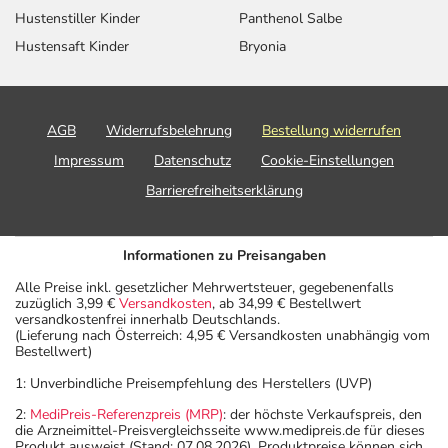
Hustenstiller Kinder
Panthenol Salbe
Hustensaft Kinder
Bryonia
AGB
Widerrufsbelehrung
Bestellung widerrufen
Impressum
Datenschutz
Cookie-Einstellungen
Barrierefreiheitserklärung
Informationen zu Preisangaben
Alle Preise inkl. gesetzlicher Mehrwertsteuer, gegebenenfalls
zuzüglich 3,99 €
Versandkosten
, ab 34,99 € Bestellwert
versandkostenfrei innerhalb Deutschlands.
(Lieferung nach Österreich: 4,95 € Versandkosten unabhängig vom
Bestellwert)
1: Unverbindliche Preisempfehlung des Herstellers (UVP)
2:
MediPreis-Referenzpreis (MRP)
: der höchste Verkaufspreis, den
die Arzneimittel-Preisvergleichsseite www.medipreis.de für dieses
Produkt ausweist (Stand: 07.08.2026). Produktpreise können sich